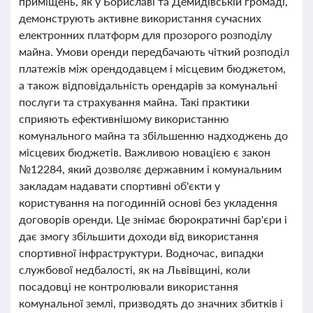
приміщень, як у Бориславі та Демидівській громаді,
демонструють активне використання сучасних
електронних платформ для прозорого розподілу
майна. Умови оренди передбачають чіткий розподіл
платежів між орендодавцем і місцевим бюджетом,
а також відповідальність орендарів за комунальні
послуги та страхування майна. Такі практики
сприяють ефективнішому використанню
комунального майна та збільшенню надходжень до
місцевих бюджетів. Важливою новацією є закон
№12284, який дозволяє державним і комунальним
закладам надавати спортивні об'єкти у
користування на погодинній основі без укладення
договорів оренди. Це знімає бюрократичні бар'єри і
дає змогу збільшити доходи від використання
спортивної інфраструктури. Водночас, випадки
службової недбалості, як на Львівщині, коли
посадовці не контролювали використання
комунальної землі, призводять до значних збитків і