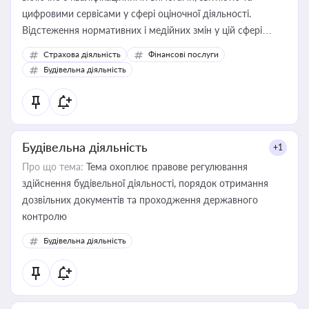
цифровими сервісами у сфері оціночної діяльності.
Відстеження нормативних і медійних змін у цій сфері
корисне для власника бізнесу, керівника, юриста або
Страхова діяльність
Фінансові послуги
бухгалтера під час оподаткування, приватизації, оренди
Будівельна діяльність
державного майна, корпоративних угод і перевірки
статусу суб'єктів оціночної діяльності
Будівельна діяльність
+1
Про що тема:
Тема охоплює правове регулювання
здійснення будівельної діяльності, порядок отримання
дозвільних документів та проходження державного
контролю
Будівельна діяльність