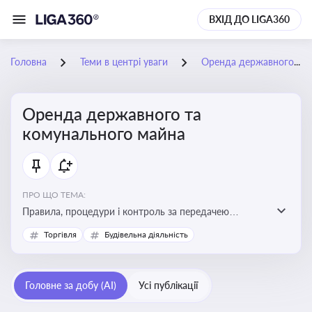
ВХІД ДО LIGA360
Головна
Теми в центрі уваги
Оренда державного та комунального майна
Оренда державного та
комунального майна
ПРО ЩО ТЕМА:
Правила, процедури і контроль за передачею
державного та комунального майна в оренду. Кейси
Торгівля
Будівельна діяльність
використання публічного майна
Головне за добу (AI)
Усі публікації