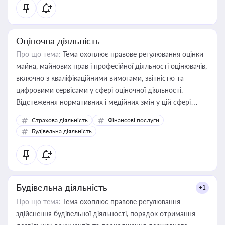
Оціночна діяльність
Про що тема:
Тема охоплює правове регулювання оцінки
майна, майнових прав і професійної діяльності оцінювачів,
включно з кваліфікаційними вимогами, звітністю та
цифровими сервісами у сфері оціночної діяльності.
Відстеження нормативних і медійних змін у цій сфері
корисне для власника бізнесу, керівника, юриста або
Страхова діяльність
Фінансові послуги
бухгалтера під час оподаткування, приватизації, оренди
Будівельна діяльність
державного майна, корпоративних угод і перевірки
статусу суб'єктів оціночної діяльності
Будівельна діяльність
+1
Про що тема:
Тема охоплює правове регулювання
здійснення будівельної діяльності, порядок отримання