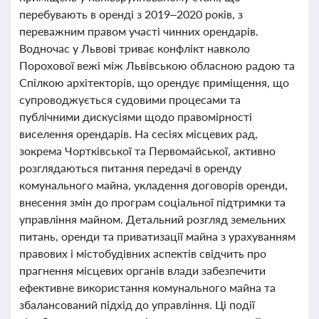
перебувають в оренді з 2019–2020 років, з
переважним правом участі чинних орендарів.
Водночас у Львові триває конфлікт навколо
Порохової вежі між Львівською обласною радою та
Спілкою архітекторів, що орендує приміщення, що
супроводжується судовими процесами та
публічними дискусіями щодо правомірності
виселення орендарів. На сесіях місцевих рад,
зокрема Чортківської та Первомайської, активно
розглядаються питання передачі в оренду
комунального майна, укладення договорів оренди,
внесення змін до програм соціальної підтримки та
управління майном. Детальний розгляд земельних
питань, оренди та приватизації майна з урахуванням
правових і містобудівних аспектів свідчить про
прагнення місцевих органів влади забезпечити
ефективне використання комунального майна та
збалансований підхід до управління. Ці події