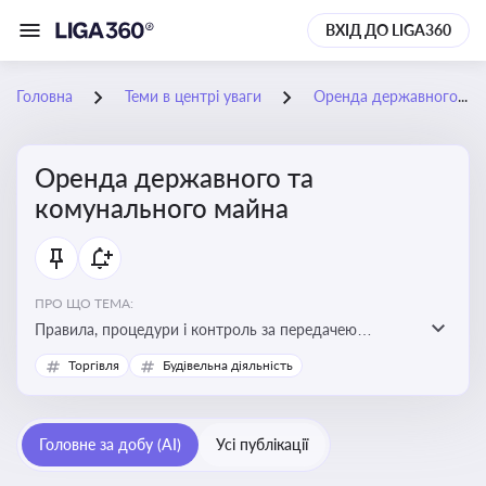
ВХІД ДО LIGA360
Головна
Теми в центрі уваги
Оренда державного та комунального майна
Оренда державного та
комунального майна
ПРО ЩО ТЕМА:
Правила, процедури і контроль за передачею
державного та комунального майна в оренду. Кейси
Торгівля
Будівельна діяльність
використання публічного майна
Головне за добу (AI)
Усі публікації