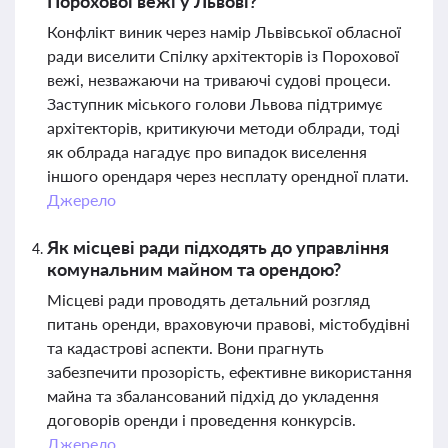
Порохової вежі у Львові?
Конфлікт виник через намір Львівської обласної
ради виселити Спілку архітекторів із Порохової
вежі, незважаючи на триваючі судові процеси.
Заступник міського голови Львова підтримує
архітекторів, критикуючи методи облради, тоді
як облрада нагадує про випадок виселення
іншого орендаря через несплату орендної плати.
Джерело
Як місцеві ради підходять до управління
комунальним майном та орендою?
Місцеві ради проводять детальний розгляд
питань оренди, враховуючи правові, містобудівні
та кадастрові аспекти. Вони прагнуть
забезпечити прозорість, ефективне використання
майна та збалансований підхід до укладення
договорів оренди і проведення конкурсів.
Джерело