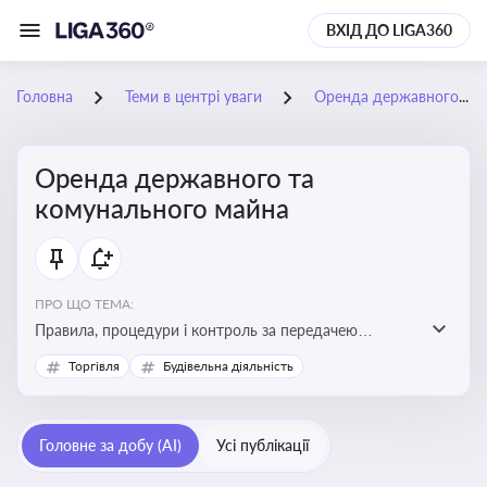
ВХІД ДО LIGA360
Головна
Теми в центрі уваги
Оренда державного та комунального майна
Оренда державного та
комунального майна
ПРО ЩО ТЕМА:
Правила, процедури і контроль за передачею
державного та комунального майна в оренду. Кейси
Торгівля
Будівельна діяльність
використання публічного майна
Головне за добу (AI)
Усі публікації