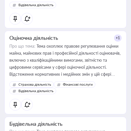
Будівельна діяльність
Оціночна діяльність
+1
Про що тема:
Тема охоплює правове регулювання оцінки
майна, майнових прав і професійної діяльності оцінювачів,
включно з кваліфікаційними вимогами, звітністю та
цифровими сервісами у сфері оціночної діяльності.
Відстеження нормативних і медійних змін у цій сфері
корисне для власника бізнесу, керівника, юриста або
Страхова діяльність
Фінансові послуги
бухгалтера під час оподаткування, приватизації, оренди
Будівельна діяльність
державного майна, корпоративних угод і перевірки
статусу суб'єктів оціночної діяльності
Будівельна діяльність