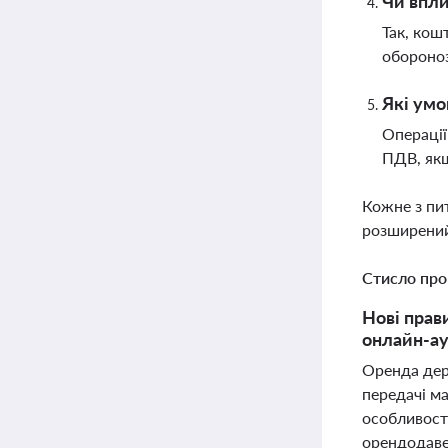
Чи впли
Так, кош
обороноз
Які умо
Операції
ПДВ, якщ
Кожне з пи
розширений
Стисло про
Нові прав
онлайн-ау
Оренда дер
передачі м
особливост
орендодаве