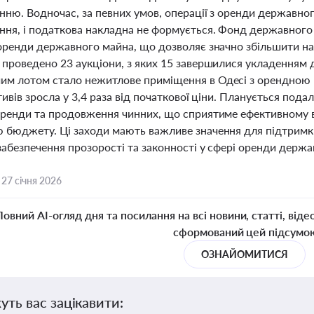
нню. Водночас, за певних умов, операції з оренди державног
ння, і податкова накладна не формується. Фонд державного
 оренди державного майна, що дозволяє значно збільшити
проведено 23 аукціони, з яких 15 завершилися укладенням д
м лотом стало нежитлове приміщення в Одесі з орендною п
тивів зросла у 3,4 раза від початкової ціни. Планується под
оренди та продовження чинних, що сприятиме ефективному
 бюджету. Ці заходи мають важливе значення для підтримки
забезпечення прозорості та законності у сфері оренди держа
,
27 січня 2026
Повний AI-огляд дня та посилання на всі новини, статті, віде
сформований цей підсумо
ОЗНАЙОМИТИСЯ
уть вас зацікавити: