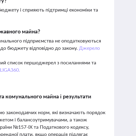
ту?
бюджету і сприяють підтримці економіки та
ржавного майна?
унального підприємства не оподатковуються
 до бюджету відповідно до закону.
Джерело
вний список першоджерел з посиланнями та
 LIGA360.
та комунального майна і результати
ою законодавчих норм, які визначають порядок
жетом і балансоутримувачами, а також
країни №157-IX та Податкового кодексу,
рендної плати, якщо операція підлягає