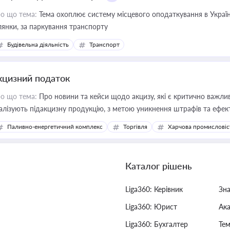
о що тема:
Тема охоплює систему місцевого оподаткування в Україні
ділянки, за паркування транспорту
Будівельна діяльність
Транспорт
кцизний податок
о що тема:
Про новини та кейси щодо акцизу, які є критично важли
алізують підакцизну продукцію, з метою уникнення штрафів та ефек
Паливно-енергетичний комплекс
Торгівля
Харчова промисловіс
Каталог рішень
Liga360: Керівник
Зн
Liga360: Юрист
Ак
Liga360: Бухгалтер
Тем