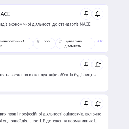
NACE
идів економічної діяльності до стандартів NACE,
о-енергетичний
Торгівля
Будівельна
+10
кс
діяльність
я та введення в експлуатацію об’єктів будівництва
х прав і професійної діяльності оцінювачів, включно
і оціночної діяльності. Відстеження нормативних і
иста або бухгалтера під час оподаткування,