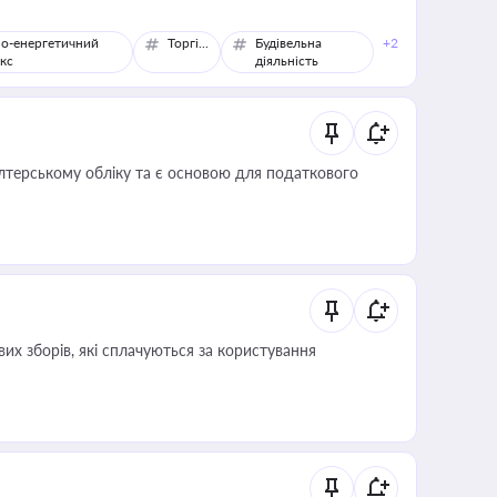
о-енергетичний
Торгівля
Будівельна
+2
кс
діяльність
алтерському обліку та є основою для податкового
их зборів, які сплачуються за користування