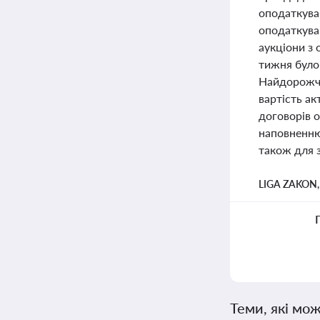
оподаткува
оподаткува
аукціони з
тижня було 
Найдорожчи
вартість ак
договорів 
наповненню
також для 
LIGA ZAKON
Теми, які мож