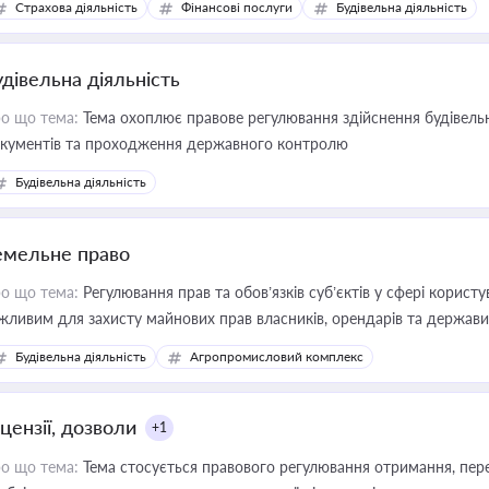
Страхова діяльність
Фінансові послуги
Будівельна діяльність
иватизації, оренди державного майна, корпоративних угод і перевірки
удівельна діяльність
о що тема:
Тема охоплює правове регулювання здійснення будівельн
кументів та проходження державного контролю
Будівельна діяльність
емельне право
о що тема:
Регулювання прав та обов’язків суб’єктів у сфері корист
жливим для захисту майнових прав власників, орендарів та держави
сурсами
Будівельна діяльність
Агропромисловий комплекс
цензії, дозволи
+1
о що тема:
Тема стосується правового регулювання отримання, пере