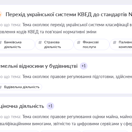
Перехід української системи КВЕД до стандартів 
о що тема:
Тема охоплює перехід української системи класифікації в
овлення кодів КВЕД та пов'язані нормативні зміни
Банківська
Страхова
Фінансові
Паливн
діяльність
діяльність
послуги
компле
емельні відносини у будівництві
+1
о що тема:
Тема охоплює правове регулювання підготовки, здійсненн
Будівельна діяльність
ціночна діяльність
+1
о що тема:
Тема охоплює правове регулювання оцінки майна, майнови
кваліфікаційними вимогами, звітністю та цифровими сервісами у сфер
дійних змін у цій сфері корисне для власника бізнесу, керівника, юр