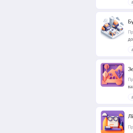
пр
Б
Пр
до
З
Пр
ва
ре
Лі
Пр