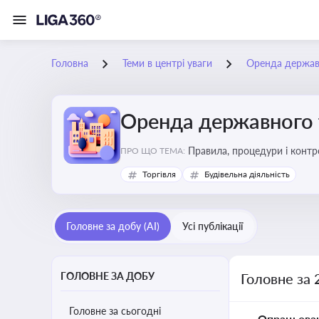
Головна
Теми в центрі уваги
Оренда держав
Оренда державного 
Правила, процедури і конт
ПРО ЩО ТЕМА:
Торгівля
Будівельна діяльність
Головне за добу (AI)
Усі публікації
ГОЛОВНЕ ЗА ДОБУ
Головне за 
Головне за сьогодні
Опрацьова