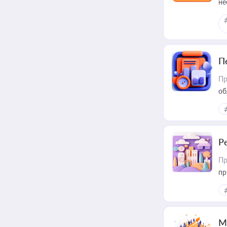
не
П
Пр
об
Р
Пр
пр
М