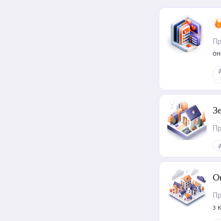
Пр
он
З
Пр
О
Пр
з 
ме