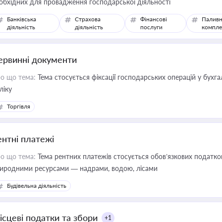
обхідних для провадження господарської діяльності
Банківська
Страхова
Фінансові
Паливн
діяльність
діяльність
послуги
компле
ервинні документи
о що тема:
Тема стосується фіксації господарських операцій у бухг
ліку
Торгівля
ентні платежі
о що тема:
Тема рентних платежів стосується обов’язкових податков
иродними ресурсами — надрами, водою, лісами
Будівельна діяльність
ісцеві податки та збори
+1