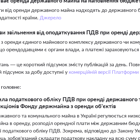
ває оренда державного майна на наповнення бюдже
ти від оренди державного майна надходять до державного 
датності країни.
Джерело
ви звільнення від оподаткування ПДВ при оренді де
 з оренди єдиного майнового комплексу державного чи ком
о орендодавцями є органи влади, а платежі зараховуються
тань — це короткий підсумок змісту публікацій за день. По
 підсумок за добу доступні у
комерційній версії Платформи
 головне:
ила податкового обліку ПДВ при оренді державного 
кціонів Фонду держмайна з оренди об'єктів
жавного та комунального майна в Україні регулюється низк
айна в оренду, розподіл орендної плати між державним бюд
і податкового обліку ПДВ. Зокрема, відповідно до Закону У
ць зобов'язаний складати податкову накладну на всю суму о