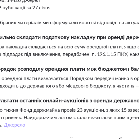
2 публікації за 27 січня
ібраних матеріалів ми сформували короткі відповіді на актуал
ильно складати податкову накладну при оренді дер
а накладна складається на всю суму орендної плати, якщо 
 підпадає під виключення, передбачені п. 196.1.15 ПКУ, на
рядок розподілу орендної плати між бюджетом і б
 орендної плати визначається Порядком передачі майна в о
дходить до державного або місцевого бюджету, а частина 
ультати останніх онлайн-аукціонів з оренди державн
 тижня Фонд держмайна провів 23 аукціони, з яких 15 зав
ч гривень. Найдорожчим лотом стало нежитлове приміщення
ь.
Джерело