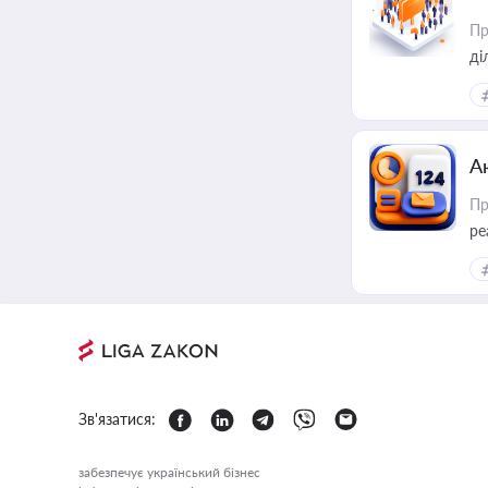
Пр
А
Пр
ре
Зв'язатися:
забезпечує український бізнес