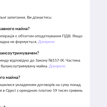
ьні запитання. Ви дізнаєтесь:
жавного майна?
операція є об'єктом оподаткування ПДВ. Якщо
кладна не формується.
Джерело
алансоутримувачем?
ренду відповідно до Закону №157-IX. Частина
– балансоутримувачу майна.
Джерело
ого майна?
ершилися укладенням договорів на суму понад
 в Одесі з орендною платою 59 тисяч гривень