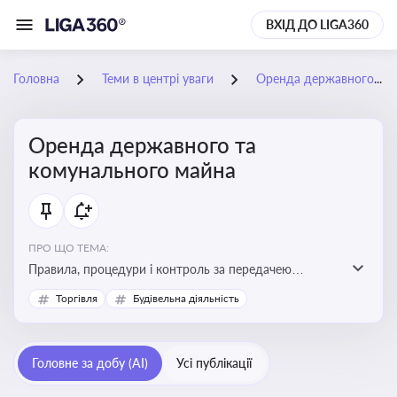
ВХІД ДО LIGA360
Головна
Теми в центрі уваги
Оренда державного та комунального майна
Оренда державного та
комунального майна
ПРО ЩО ТЕМА:
Правила, процедури і контроль за передачею
державного та комунального майна в оренду. Кейси
Торгівля
Будівельна діяльність
використання публічного майна
Головне за добу (AI)
Усі публікації