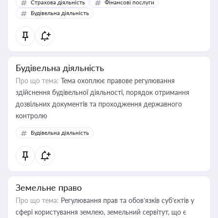
Страхова діяльність
Фінансові послуги
бухгалтера під час оподаткування, приватизації, оренди
Будівельна діяльність
державного майна, корпоративних угод і перевірки
статусу суб'єктів оціночної діяльності
Будівельна діяльність
Про що тема:
Тема охоплює правове регулювання
здійснення будівельної діяльності, порядок отримання
дозвільних документів та проходження державного
контролю
Будівельна діяльність
Земельне право
Про що тема:
Регулювання прав та обов’язків суб’єктів у
сфері користування землею, земельний сервітут, що є