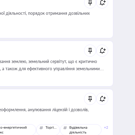
ої діяльності, порядок отримання дозвільних
ування землею, земельний сервітут, що є критично
, а також для ефективного управління земельними
оформлення, анулювання ліцензій і дозволів,
о-енергетичний
Торгівля
Будівельна
+2
кс
діяльність