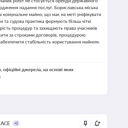
онаних робіт не стосується оренди державного
ердження надання послуг. Бориславська міська
а комунальне майно, що має на меті уніфікувати
ни та судова практика формують більш чіткі
рість процедур та захищають права учасників
жити за строками договорів, процедурою
забезпечити стабільність користування майном.
о, офіційні джерела, на основі яких
к
NACE
+2