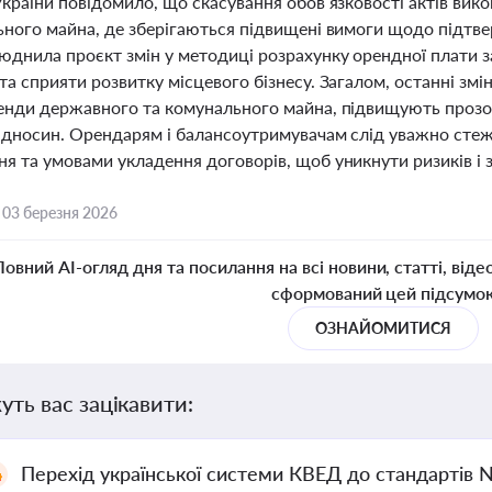
України повідомило, що скасування обов’язковості актів вик
ьного майна, де зберігаються підвищені вимоги щодо підтв
юднила проєкт змін у методиці розрахунку орендної плати з
а сприяти розвитку місцевого бізнесу. Загалом, останні змі
енди державного та комунального майна, підвищують прозо
ідносин. Орендарям і балансоутримувачам слід уважно сте
я та умовами укладення договорів, щоб уникнути ризиків і 
,
03 березня 2026
Повний AI-огляд дня та посилання на всі новини, статті, віде
сформований цей підсумо
ОЗНАЙОМИТИСЯ
уть вас зацікавити:
Перехід української системи КВЕД до стандартів 