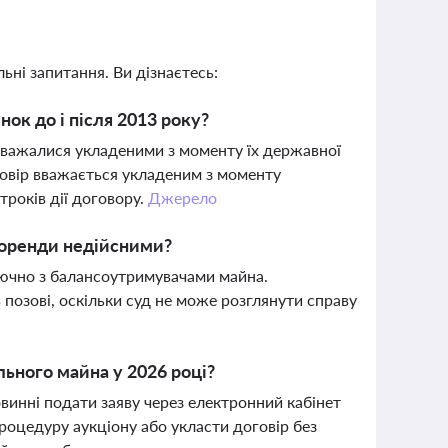
ьні запитання. Ви дізнаєтесь:
ок до і після 2013 року?
 вважалися укладеними з моменту їх державної
оговір вважається укладеним з моменту
троків дії договору.
Джерело
в оренди недійсними?
лючно з балансоутримувачами майна.
 позові, оскільки суд не може розглянути справу
ьного майна у 2026 році?
инні подати заяву через електронний кабінет
процедуру аукціону або укласти договір без