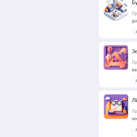
Б
Пр
до
З
Пр
ва
ре
Лі
Пр
не