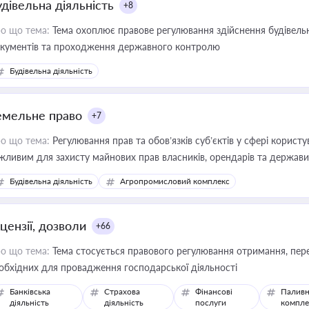
удівельна діяльність
+8
о що тема:
Тема охоплює правове регулювання здійснення будівельн
кументів та проходження державного контролю
Будівельна діяльність
емельне право
+7
о що тема:
Регулювання прав та обов’язків суб’єктів у сфері корист
жливим для захисту майнових прав власників, орендарів та держави
сурсами
Будівельна діяльність
Агропромисловий комплекс
цензії, дозволи
+66
о що тема:
Тема стосується правового регулювання отримання, пере
обхідних для провадження господарської діяльності
Банківська
Страхова
Фінансові
Паливн
діяльність
діяльність
послуги
компле