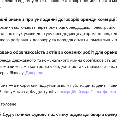
 залежно від типу об'єкта. Інакше договір припиняється, а 
о
овні ризики при укладенні договорів оренди комерці
ризики включають перевірку прав орендодавця, реєстрацію
ад, іпотеку), умови доступу орендодавця до приміщення, о
вого розірвання договору та порядок оплати комунальних 
овано обов’язковість актів виконаних робіт для оре
оренди державного та комунального майна обов’язковість акт
ими вимогами контролю у бюджетних та чутливих сферах, н
ерах бізнесу.
Джерело
тань — це короткий підсумок змісту публікацій за день. По
 підсумок за добу доступні у
комерційній версії Платформи
 головне:
 Суд уточнює судову практику щодо договорів оренд