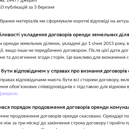
10 публікацій за 3 березня
ібраних матеріалів ми сформували короткі відповіді на актуал
бливості укладення договорів оренди земельних ділян
 оренди земельних ділянок, укладені до 1 січня 2013 року,
ії, якщо інше не передбачено договором. Після цієї дати д
ня та досягнення згоди сторін. Це важливо для визначення с
 бути відповідачем у справах про визнання договорі
справах відповідачами мають бути всі сторони договору, вк
ння обов’язкових співвідповідачів є підставою для відмови в
Джерело
ився порядок продовження договорів оренди комунал
чне продовження договорів оренди скасовано. Орендарі пов
ше ніж за три місяці до закінчення строку договору і пройти 