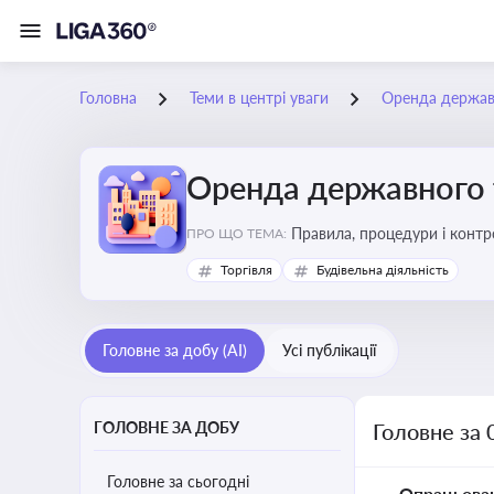
Головна
Теми в центрі уваги
Оренда держав
Оренда державного 
Правила, процедури і конт
ПРО ЩО ТЕМА:
Торгівля
Будівельна діяльність
Головне за добу (AI)
Усі публікації
ГОЛОВНЕ ЗА ДОБУ
Головне за 
Головне за сьогодні
Опрацьова