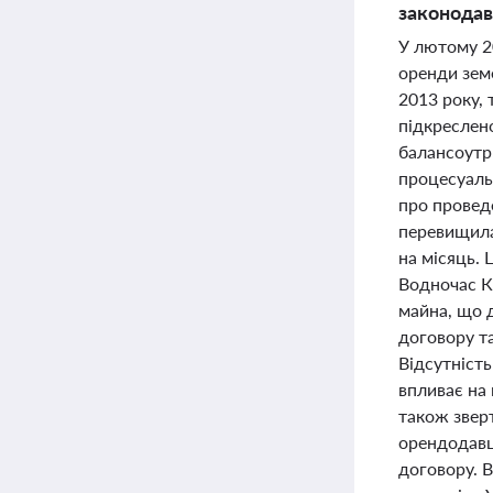
законодав
У лютому 20
оренди зем
2013 року, 
підкреслено
балансоутр
процесуаль
про проведе
перевищила
на місяць.
Водночас К
майна, що д
договору та
Відсутніст
впливає на
також зверт
орендодавц
договору. 