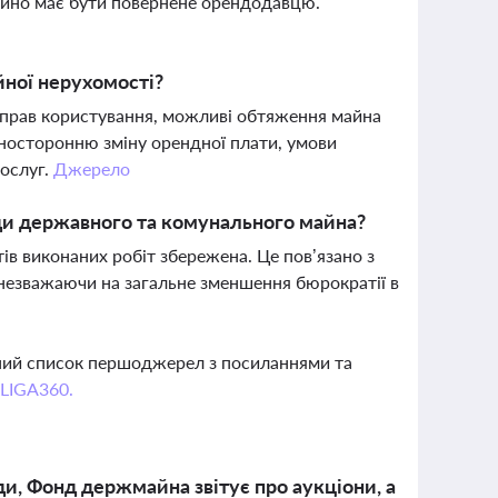
майно має бути повернене орендодавцю.
йної нерухомості?
 прав користування, можливі обтяження майна
дносторонню зміну орендної плати, умови
послуг.
Джерело
нди державного та комунального майна?
ів виконаних робіт збережена. Це пов’язано з
езважаючи на загальне зменшення бюрократії в
вний список першоджерел з посиланнями та
 LIGA360.
и, Фонд держмайна звітує про аукціони, а