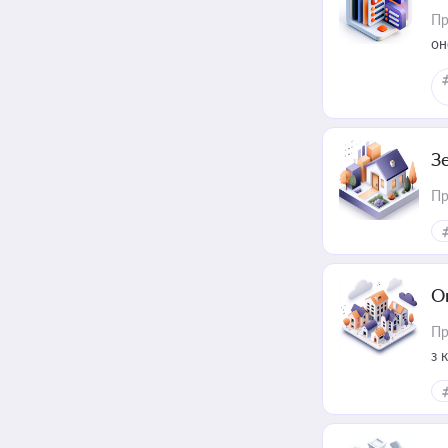
Пр
он
З
Пр
О
Пр
з 
ме
пр