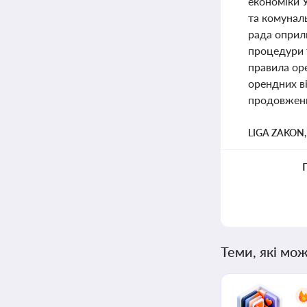
економіки 
та комунал
рада оприл
процедури т
правила ор
орендних в
продовженн
LIGA ZAKON
Теми, які мож