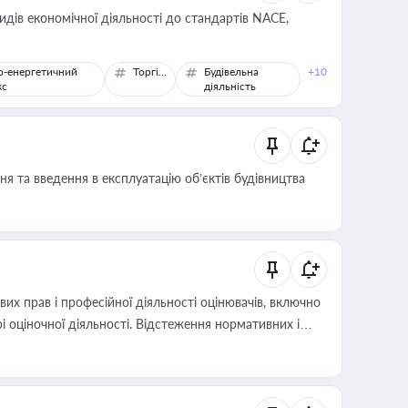
идів економічної діяльності до стандартів NACE,
о-енергетичний
Торгівля
Будівельна
+10
кс
діяльність
я та введення в експлуатацію об’єктів будівництва
х прав і професійної діяльності оцінювачів, включно
і оціночної діяльності. Відстеження нормативних і
иста або бухгалтера під час оподаткування,
 статусу суб'єктів оціночної діяльності