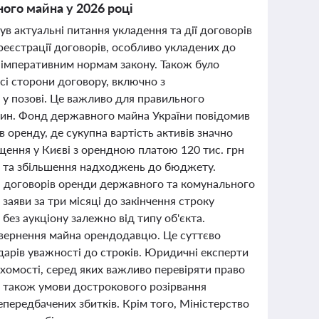
ого майна у 2026 році
в актуальні питання укладення та дії договорів
реєстрації договорів, особливо укладених до
и імперативним нормам закону. Також було
сі сторони договору, включно з
 у позові. Це важливо для правильного
син. Фонд державного майна України повідомив
 оренду, де сукупна вартість активів значно
ення у Києві з орендною платою 120 тис. грн
на та збільшення надходжень до бюджету.
я договорів оренди державного та комунального
заяви за три місяці до закінчення строку
без аукціону залежно від типу об'єкта.
повернення майна орендодавцю. Це суттєво
дарів уважності до строків. Юридичні експерти
ухомості, серед яких важливо перевіряти право
а також умови дострокового розірвання
ередбачених збитків. Крім того, Міністерство