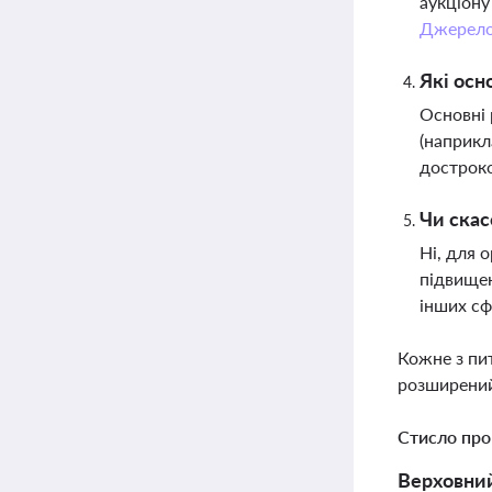
аукціону
Джерел
Які осн
Основні 
(наприкл
достроко
Чи скас
Ні, для 
підвищен
інших сф
Кожне з пи
розширений
Стисло про
Верховний