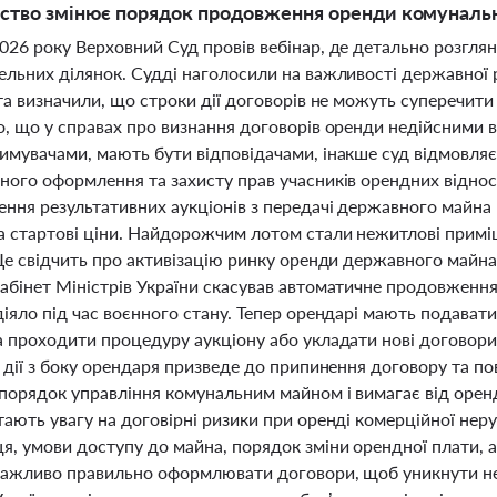
ство змінює порядок продовження оренди комунальн
26 року Верховний Суд провів вебінар, де детально розгляну
ельних ділянок. Судді наголосили на важливості державної 
та визначили, що строки дії договорів не можуть суперечит
, що у справах про визнання договорів оренди недійсними в
имувачами, мають бути відповідачами, інакше суд відмовляє
ного оформлення та захисту прав учасників орендних відно
ння результативних аукціонів з передачі державного майна в
 стартові ціни. Найдорожчим лотом стали нежитлові приміщ
 Це свідчить про активізацію ринку оренди державного май
абінет Міністрів України скасував автоматичне продовженн
іяло під час воєнного стану. Тепер орендарі мають подавати 
 проходити процедуру аукціону або укладати нові договори 
ь дії з боку орендаря призведе до припинення договору та 
 порядок управління комунальним майном і вимагає від орен
ають увагу на договірні ризики при оренді комерційної нер
я, умови доступу до майна, порядок зміни орендної плати, 
Важливо правильно оформлювати договори, щоб уникнути неп