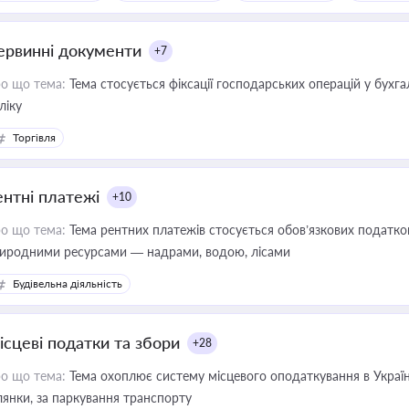
ервинні документи
+7
о що тема:
Тема стосується фіксації господарських операцій у бухг
ліку
Торгівля
ентні платежі
+10
о що тема:
Тема рентних платежів стосується обов’язкових податков
иродними ресурсами — надрами, водою, лісами
Будівельна діяльність
ісцеві податки та збори
+28
о що тема:
Тема охоплює систему місцевого оподаткування в Україні
ділянки, за паркування транспорту