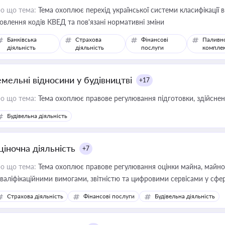
о що тема:
Тема охоплює перехід української системи класифікації в
овлення кодів КВЕД та пов'язані нормативні зміни
Банківська
Страхова
Фінансові
Паливн
діяльність
діяльність
послуги
компле
емельні відносини у будівництві
+17
о що тема:
Тема охоплює правове регулювання підготовки, здійсненн
Будівельна діяльність
ціночна діяльність
+7
о що тема:
Тема охоплює правове регулювання оцінки майна, майнови
кваліфікаційними вимогами, звітністю та цифровими сервісами у сфер
дійних змін у цій сфері корисне для власника бізнесу, керівника, юр
Страхова діяльність
Фінансові послуги
Будівельна діяльність
иватизації, оренди державного майна, корпоративних угод і перевірки