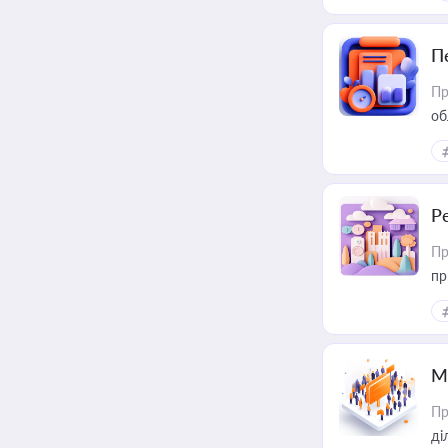
П
Пр
об
Р
Пр
пр
М
Пр