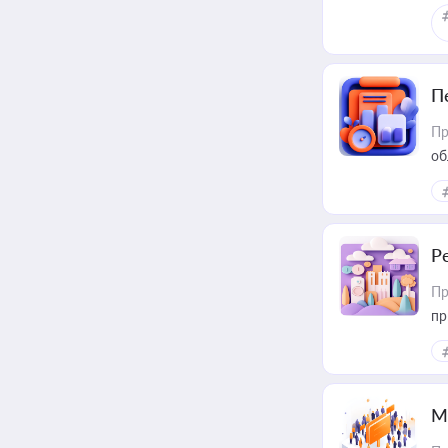
П
Пр
об
Р
Пр
пр
М