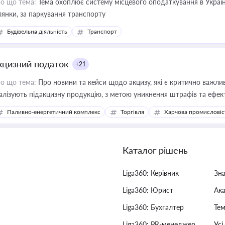
о що тема:
Тема охоплює систему місцевого оподаткування в Україні
ділянки, за паркування транспорту
Будівельна діяльність
Транспорт
кцизний податок
+21
о що тема:
Про новини та кейси щодо акцизу, які є критично важли
алізують підакцизну продукцію, з метою уникнення штрафів та ефек
Паливно-енергетичний комплекс
Торгівля
Харчова промисловіс
Каталог рішень
Liga360: Керівник
Зн
Liga360: Юрист
Ак
Liga360: Бухгалтер
Тем
Liga360: PR-менеджер
Усі