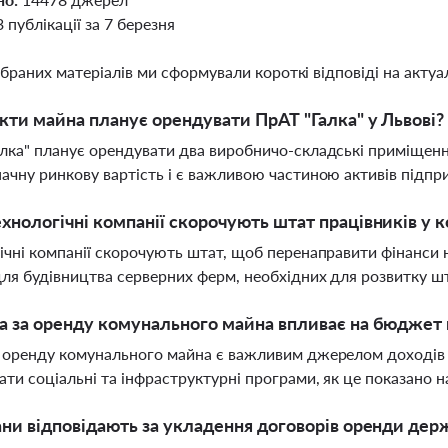
3 публікації за 7 березня
ібраних матеріалів ми сформували короткі відповіді на актуал
єкти майна планує орендувати ПрАТ "Галка" у Львові?
лка" планує орендувати два виробничо-складські приміщення у
ачну ринкову вартість і є важливою частиною активів підпр
хнологічні компанії скорочують штат працівників у 
ічні компанії скорочують штат, щоб перенаправити фінанси 
ля будівництва серверних ферм, необхідних для розвитку шт
а за оренду комунального майна впливає на бюджет
 оренду комунального майна є важливим джерелом доходів
ати соціальні та інфраструктурні програми, як це показано
ани відповідають за укладення договорів оренди де