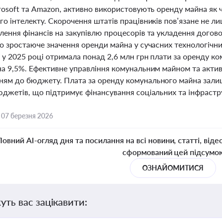
rosoft та Amazon, активно використовують оренду майна як ч
о інтелекту. Скорочення штатів працівників пов’язане не ли
лення фінансів на закупівлю процесорів та укладення догов
о зростаюче значення оренди майна у сучасних технологічни
 у 2025 році отримала понад 2,6 млн грн плати за оренду к
на 9,5%. Ефективне управління комунальним майном та акти
ям до бюджету. Плата за оренду комунального майна зал
юджетів, що підтримує фінансування соціальних та інфрастр
,
07 березня 2026
Повний AI-огляд дня та посилання на всі новини, статті, віде
сформований цей підсумо
ОЗНАЙОМИТИСЯ
уть вас зацікавити: