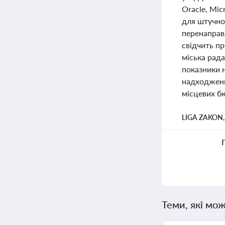
Oracle, Mic
для штучног
перенаправ
свідчить пр
міська рада
показники 
надходженн
місцевих б
LIGA ZAKON
Теми, які мож