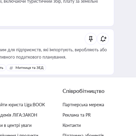
, включаючи туристичний збір, плату за земельні
вим для підприємств, які імпортують, виробляють або
тивного податкового планування.
ть
Митниця та ЗЕД
Співробітництво
айти юриста Liga:BOOK
Партнерська мережа
адемія ЛІГА:ЗАКОН
Реклама та PR
и в центрі уваги
Контакти
 рішення і продукти
Підтримка абонентів