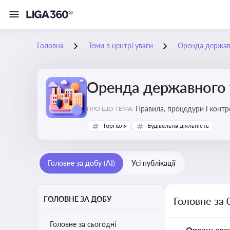
Головна
Теми в центрі уваги
Оренда держав
Оренда державного 
Правила, процедури і конт
ПРО ЩО ТЕМА:
Торгівля
Будівельна діяльність
Головне за добу (AI)
Усі публікації
ГОЛОВНЕ ЗА ДОБУ
Головне за 
Головне за сьогодні
Опрацьова