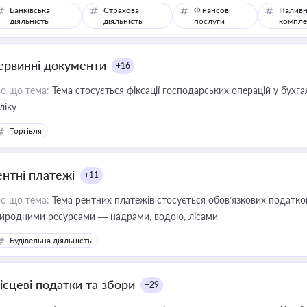
Банківська
Страхова
Фінансові
Паливн
діяльність
діяльність
послуги
компле
ервинні документи
+16
о що тема:
Тема стосується фіксації господарських операцій у бухг
ліку
Торгівля
ентні платежі
+11
о що тема:
Тема рентних платежів стосується обов’язкових податков
иродними ресурсами — надрами, водою, лісами
Будівельна діяльність
ісцеві податки та збори
+29