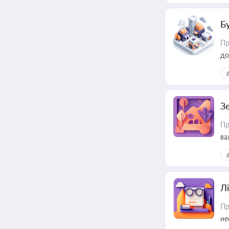
Б
Пр
до
З
Пр
ва
ре
Лі
Пр
не