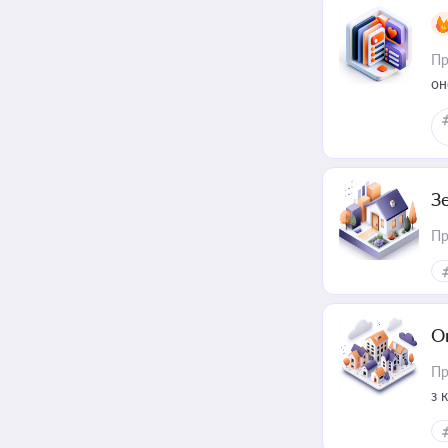
Пр
он
З
Пр
О
Пр
з 
ме
пр