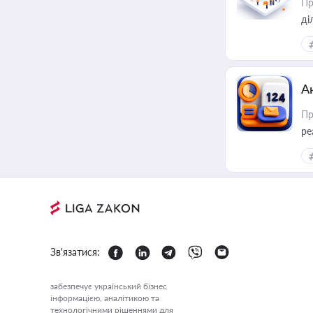
Пр
А
Пр
ре
Зв'язатися:
забезпечує український бізнес
інформацією, аналітикою та
технологічними рішеннями для