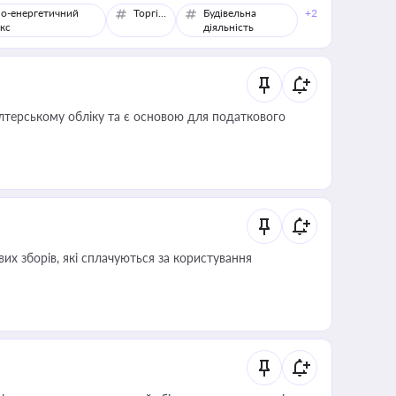
о-енергетичний
Торгівля
Будівельна
+2
кс
діяльність
алтерському обліку та є основою для податкового
их зборів, які сплачуються за користування