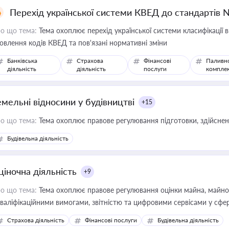
Перехід української системи КВЕД до стандартів 
о що тема:
Тема охоплює перехід української системи класифікації в
овлення кодів КВЕД та пов'язані нормативні зміни
Банківська
Страхова
Фінансові
Паливн
діяльність
діяльність
послуги
компле
емельні відносини у будівництві
+15
о що тема:
Тема охоплює правове регулювання підготовки, здійсненн
Будівельна діяльність
ціночна діяльність
+9
о що тема:
Тема охоплює правове регулювання оцінки майна, майнови
кваліфікаційними вимогами, звітністю та цифровими сервісами у сфер
дійних змін у цій сфері корисне для власника бізнесу, керівника, юр
Страхова діяльність
Фінансові послуги
Будівельна діяльність
иватизації, оренди державного майна, корпоративних угод і перевірки