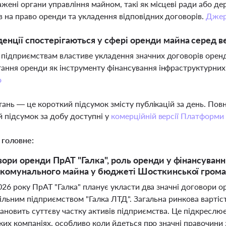
жені органи управління майном, такі як місцеві ради або де
в на право оренди та укладення відповідних договорів.
Джер
денції спостерігаються у сфері оренди майна серед 
підприємствам властиве укладення значних договорів оренд
ання оренди як інструменту фінансування інфраструктурних 
о
тань — це короткий підсумок змісту публікацій за день. По
 підсумок за добу доступні у
комерційній версії Платформи
 головне:
вори оренди ПрАТ "Галка", роль оренди у фінансуванні
 комунального майна у бюджеті Шосткинської грома
2026 року ПрАТ "Галка" планує укласти два значні договори
пільним підприємством "Галка ЛТД". Загальна ринкова вартіс
ановить суттєву частку активів підприємства. Це підкресл
ких компаніях, особливо коли йдеться про значні правочини з