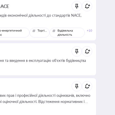
NACE
идів економічної діяльності до стандартів NACE,
о-енергетичний
Торгівля
Будівельна
+10
кс
діяльність
я та введення в експлуатацію об’єктів будівництва
х прав і професійної діяльності оцінювачів, включно
і оціночної діяльності. Відстеження нормативних і
иста або бухгалтера під час оподаткування,
 статусу суб'єктів оціночної діяльності