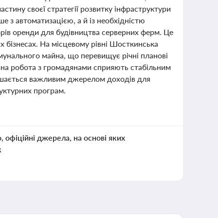
астину своєї стратегії розвитку інфраструктури
ше з автоматизацією, а й із необхідністю
орів оренди для будівництва серверних ферм. Це
х бізнесах. На місцевому рівні Шосткинська
омунального майна, що перевищує річні планові
вна робота з громадянами сприяють стабільним
ишається важливим джерелом доходів для
уктурних програм.
о, офіційні джерела, на основі яких
к