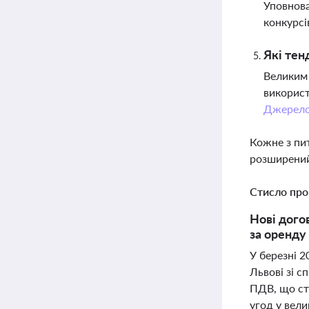
Уповнова
конкурсі
Які тен
Великим 
використ
Джерел
Кожне з пи
розширений
Стисло про
Нові дого
за оренду
У березні 
Львові зі с
ПДВ, що ст
угод у вели