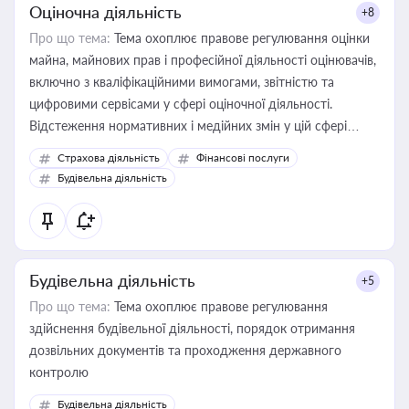
Оціночна діяльність
+8
Про що тема:
Тема охоплює правове регулювання оцінки
майна, майнових прав і професійної діяльності оцінювачів,
включно з кваліфікаційними вимогами, звітністю та
цифровими сервісами у сфері оціночної діяльності.
Відстеження нормативних і медійних змін у цій сфері
корисне для власника бізнесу, керівника, юриста або
Страхова діяльність
Фінансові послуги
бухгалтера під час оподаткування, приватизації, оренди
Будівельна діяльність
державного майна, корпоративних угод і перевірки
статусу суб'єктів оціночної діяльності
Будівельна діяльність
+5
Про що тема:
Тема охоплює правове регулювання
здійснення будівельної діяльності, порядок отримання
дозвільних документів та проходження державного
контролю
Будівельна діяльність