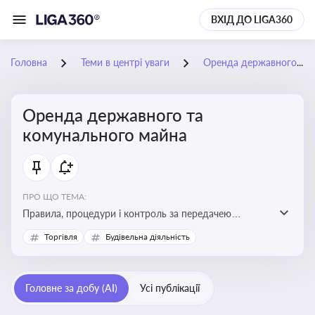
ВХІД ДО LIGA360
Головна
Теми в центрі уваги
Оренда державного та комунального майна
Оренда державного та
комунального майна
ПРО ЩО ТЕМА:
Правила, процедури і контроль за передачею
державного та комунального майна в оренду. Кейси
Торгівля
Будівельна діяльність
використання публічного майна
Головне за добу (AI)
Усі публікації