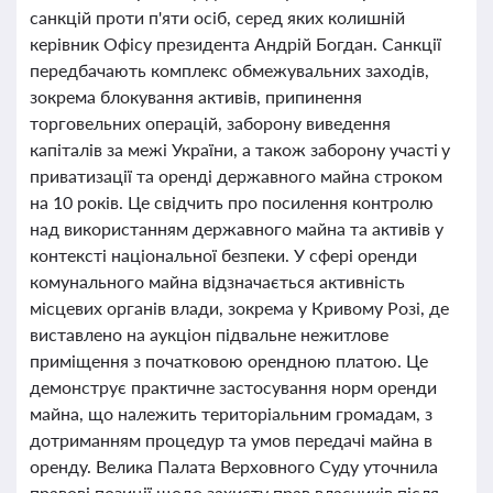
санкцій проти п'яти осіб, серед яких колишній
керівник Офісу президента Андрій Богдан. Санкції
передбачають комплекс обмежувальних заходів,
зокрема блокування активів, припинення
торговельних операцій, заборону виведення
капіталів за межі України, а також заборону участі у
приватизації та оренді державного майна строком
на 10 років. Це свідчить про посилення контролю
над використанням державного майна та активів у
контексті національної безпеки. У сфері оренди
комунального майна відзначається активність
місцевих органів влади, зокрема у Кривому Розі, де
виставлено на аукціон підвальне нежитлове
приміщення з початковою орендною платою. Це
демонструє практичне застосування норм оренди
майна, що належить територіальним громадам, з
дотриманням процедур та умов передачі майна в
оренду. Велика Палата Верховного Суду уточнила
правові позиції щодо захисту прав власників після