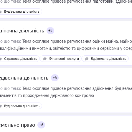
о що тема:
Тема охоплює правове регулювання підготовки, здійсненн
Будівельна діяльність
ціночна діяльність
+8
о що тема:
Тема охоплює правове регулювання оцінки майна, майнови
кваліфікаційними вимогами, звітністю та цифровими сервісами у сфер
дійних змін у цій сфері корисне для власника бізнесу, керівника, юр
Страхова діяльність
Фінансові послуги
Будівельна діяльність
иватизації, оренди державного майна, корпоративних угод і перевірки
удівельна діяльність
+5
о що тема:
Тема охоплює правове регулювання здійснення будівельн
кументів та проходження державного контролю
Будівельна діяльність
емельне право
+6