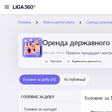
Головна
Теми в центрі уваги
Оренда держав
Оренда державного 
Правила, процедури і конт
ПРО ЩО ТЕМА:
Торгівля
Будівельна діяльність
Головне за добу (AI)
Усі публікації
ГОЛОВНЕ ЗА ДОБУ
Головне за 
Головне за сьогодні
Опрацьова