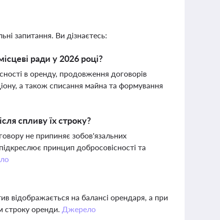
ьні запитання. Ви дізнаєтесь:
ісцеві ради у 2026 році?
асності в оренду, продовження договорів
кціону, а також списання майна та формування
сля спливу їх строку?
говору не припиняє зобов'язальних
д підкреслює принцип добросовісності та
ло
тив відображається на балансі орендаря, а при
м строку оренди.
Джерело