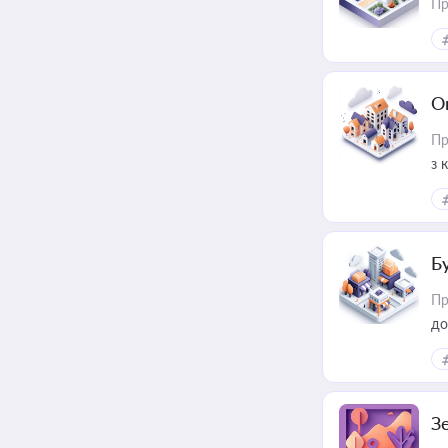
Пр
О
Пр
з 
ме
пр
Б
Пр
до
З