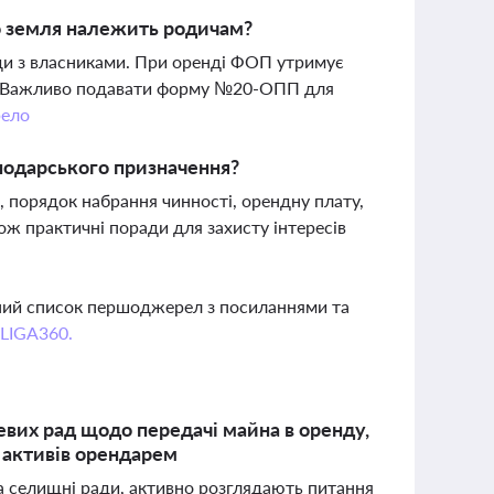
о земля належить родичам?
ди з власниками. При оренді ФОП утримує
к. Важливо подавати форму №20-ОПП для
ело
подарського призначення?
 порядок набрання чинності, орендну плату,
кож практичні поради для захисту інтересів
вний список першоджерел з посиланнями та
 LIGA360.
евих рад щодо передачі майна в оренду,
 активів орендарем
ка селищні ради, активно розглядають питання