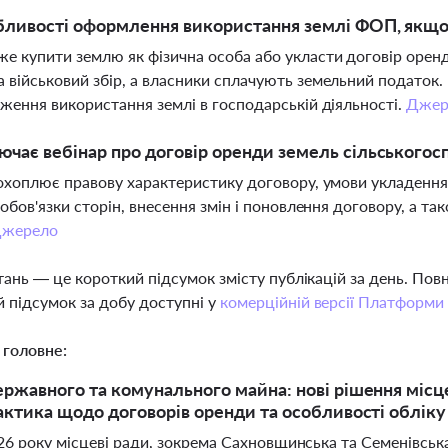
бливості оформлення використання землі ФОП, якщ
 купити землю як фізична особа або укласти договір орен
 військовий збір, а власники сплачують земельний подато
ження використання землі в господарській діяльності.
Джер
чає вебінар про договір оренди земель сільськогос
охоплює правову характеристику договору, умови укладення,
 обов'язки сторін, внесення змін і поновлення договору, а та
жерело
тань — це короткий підсумок змісту публікацій за день. По
 підсумок за добу доступні у
комерційній версії Платформи
 головне:
ржавного та комунального майна: нові рішення місц
актика щодо договорів оренди та особливості обліку
026 року місцеві ради, зокрема Сахновщинська та Семенівсь