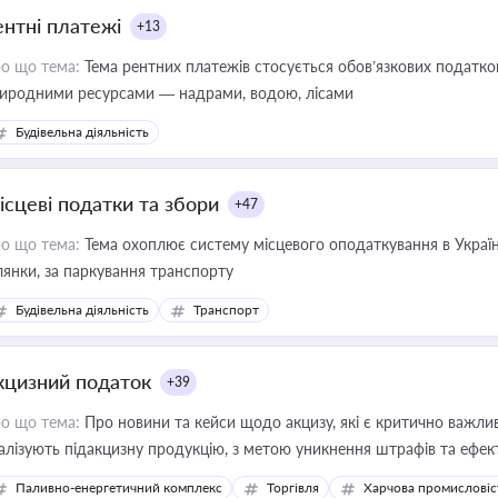
ентні платежі
+13
о що тема:
Тема рентних платежів стосується обов’язкових податков
иродними ресурсами — надрами, водою, лісами
Будівельна діяльність
ісцеві податки та збори
+47
о що тема:
Тема охоплює систему місцевого оподаткування в Україні
ділянки, за паркування транспорту
Будівельна діяльність
Транспорт
кцизний податок
+39
о що тема:
Про новини та кейси щодо акцизу, які є критично важли
алізують підакцизну продукцію, з метою уникнення штрафів та ефек
Паливно-енергетичний комплекс
Торгівля
Харчова промисловіс