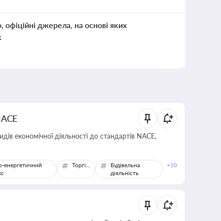
о, офіційні джерела, на основі яких
к
NACE
идів економічної діяльності до стандартів NACE,
о-енергетичний
Торгівля
Будівельна
+10
кс
діяльність