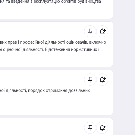
я та введення в експлуатацію об’єктів будівництва
х прав і професійної діяльності оцінювачів, включно
і оціночної діяльності. Відстеження нормативних і
иста або бухгалтера під час оподаткування,
 статусу суб'єктів оціночної діяльності
ої діяльності, порядок отримання дозвільних