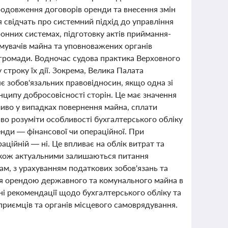
родовження договорів оренди та внесення змін
ня свідчать про системний підхід до управління
онних системах, підготовку актів приймання-
мувачів майна та уповноважених органів
 громади. Водночас судова практика Верховного
 строку їх дії. Зокрема, Велика Палата
є зобов'язальних правовідносин, якщо одна зі
инципу добросовісності сторін. Це має значення
иво у випадках повернення майна, сплати
иво розуміти особливості бухгалтерського обліку
енди — фінансової чи операційної. При
аційній — ні. Це впливає на облік витрат та
Також актуальними залишаються питання
м, з урахуванням податкових зобов'язань та
ння орендою державного та комунального майна в
ні рекомендації щодо бухгалтерського обліку та
приємців та органів місцевого самоврядування.