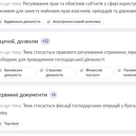
о що тема:
Регулювання прав та обов’язків суб’єктів у сфері корист
жливим для захисту майнових прав власників, орендарів та держави
сурсами
Будівельна діяльність
Агропромисловий комплекс
цензії, дозволи
+52
о що тема:
Тема стосується правового регулювання отримання, пере
обхідних для провадження господарської діяльності
Банківська
Страхова
Фінансові
Паливн
діяльність
діяльність
послуги
компле
ервинні документи
+6
о що тема:
Тема стосується фіксації господарських операцій у бухг
ліку
Торгівля