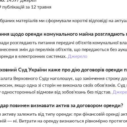
9 публікацій за 12 травня
ібраних матеріалів ми сформували короткі відповіді на актуал
ання щодо оренди комунального майна розглядають м
ради розглядають питання передачі об'єктів комунальної вл
внесення змін до переліків об'єктів, що передаються без ау
 оренди в електронних системах.
Джерело
овний Суд України каже про дію договорів оренди пі
алата Верховного Суду наголошує, що закінчення строку до
носин, якщо одна зі сторін не виконала своїх обов'язків. Су
 односторонньої відмови від зобов'язань без підстав.
Джере
дар повинен визнавати актив за договором оренди?
 активу залежить від типу оренди: при фінансовій оренді ак
ній — ні. Витрати на оренду визнаються рівномірно протяго