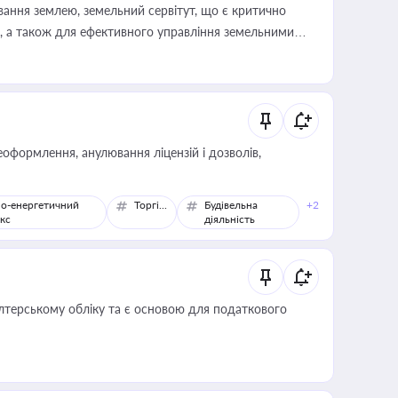
ування землею, земельний сервітут, що є критично
, а також для ефективного управління земельними
оформлення, анулювання ліцензій і дозволів,
о-енергетичний
Торгівля
Будівельна
+2
кс
діяльність
алтерському обліку та є основою для податкового