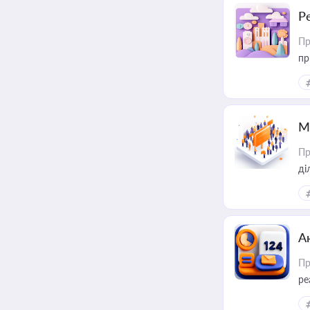
Р
Пр
пр
М
Пр
А
Пр
ре