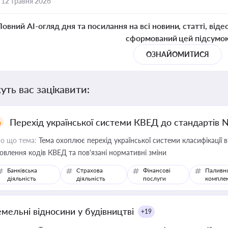
,
12 травня 2026
Повний AI-огляд дня та посилання на всі новини, статті, віде
сформований цей підсумо
ОЗНАЙОМИТИСЯ
уть вас зацікавити:
Перехід української системи КВЕД до стандартів 
о що тема:
Тема охоплює перехід української системи класифікації в
овлення кодів КВЕД та пов'язані нормативні зміни
Банківська
Страхова
Фінансові
Паливн
діяльність
діяльність
послуги
компле
емельні відносини у будівництві
+19