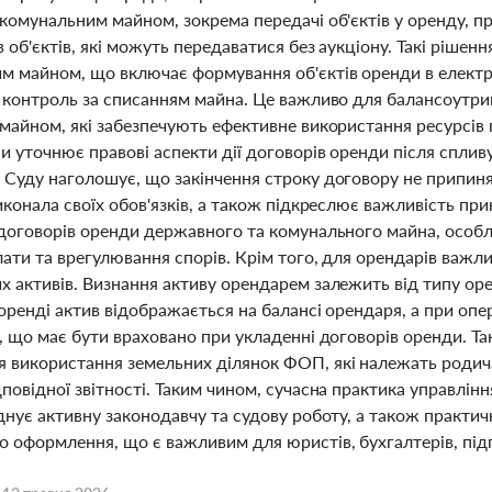
 комунальним майном, зокрема передачі об'єктів у оренду, п
в об'єктів, які можуть передаватися без аукціону. Такі рішен
м майном, що включає формування об'єктів оренди в електр
а контроль за списанням майна. Це важливо для балансоутри
 майном, які забезпечують ефективне використання ресурсів
и уточнює правові аспекти дії договорів оренди після спливу
 Суду наголошує, що закінчення строку договору не припиня
иконала своїх обов'язків, а також підкреслює важливість пр
 договорів оренди державного та комунального майна, особл
ати та врегулювання спорів. Крім того, для орендарів важл
х активів. Визнання активу орендарем залежить від типу ор
оренді актив відображається на балансі орендаря, а при опер
ь, що має бути враховано при укладенні договорів оренди. 
 використання земельних ділянок ФОП, які належать родича
дповідної звітності. Таким чином, сучасна практика управлі
днує активну законодавчу та судову роботу, а також практич
о оформлення, що є важливим для юристів, бухгалтерів, під