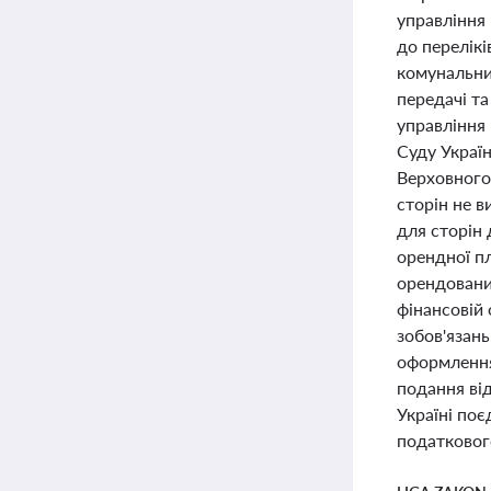
управління
до перелікі
комунальни
передачі т
управління
Суду Україн
Верховного
сторін не в
для сторін
орендної пл
орендовани
фінансовій 
зобов'язан
оформлення
подання ві
Україні поє
податковог