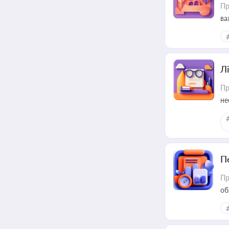
Пр
ва
ре
Лі
Пр
не
П
Пр
об