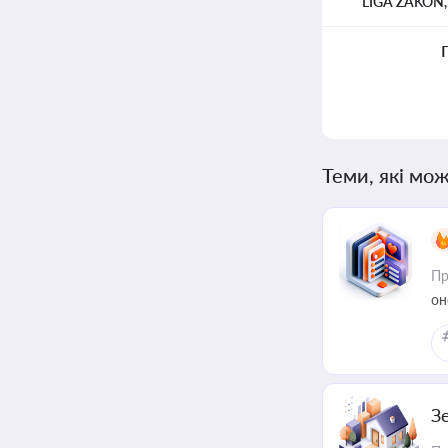
LIGA ZAKON
Теми, які мож
Пр
он
З