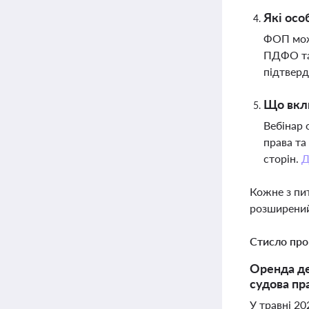
Які осо
ФОП може
ПДФО та
підтверд
Що вклю
Вебінар 
права та
сторін.
Д
Кожне з пи
розширений
Стисло про
Оренда де
судова пр
У травні 2