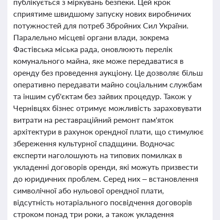
публікується з міркувань безпеки. Цей крок
сприятиме швидшому запуску нових виробничих
потужностей для потреб Збройних Сил України.
Паралельно місцеві органи влади, зокрема
Фастівська міська рада, оновлюють перелік
комунального майна, яке може передаватися в
оренду без проведення аукціону. Це дозволяє більш
оперативно передавати майно соціальним службам
та іншим суб'єктам без зайвих процедур. Також у
Чернівцях бізнес отримує можливість зараховувати
витрати на реставраційний ремонт пам'яток
архітектури в рахунок орендної плати, що стимулює
збереження культурної спадщини. Водночас
експерти наголошують на типових помилках в
укладенні договорів оренди, які можуть призвести
до юридичних проблем. Серед них – встановлення
символічної або нульової орендної плати,
відсутність нотаріального посвідчення договорів
строком понад три роки, а також укладення