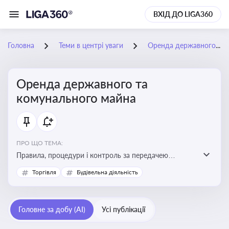
ВХІД ДО LIGA360
Головна
Теми в центрі уваги
Оренда державного та комунального майна
Оренда державного та
комунального майна
ПРО ЩО ТЕМА:
Правила, процедури і контроль за передачею
державного та комунального майна в оренду. Кейси
Торгівля
Будівельна діяльність
використання публічного майна
Головне за добу (AI)
Усі публікації