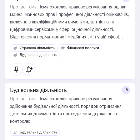
Про що тема:
Тема охоплює правове регулювання оцінки
майна, майнових прав і професійної діяльності оцінювачів,
включно з кваліфікаційними вимогами, звітністю та
цифровими сервісами у сфері оціночної діяльності.
Відстеження нормативних і медійних змін у цій сфері
корисне для власника бізнесу, керівника, юриста або
Страхова діяльність
Фінансові послуги
бухгалтера під час оподаткування, приватизації, оренди
Будівельна діяльність
державного майна, корпоративних угод і перевірки
статусу суб'єктів оціночної діяльності
Будівельна діяльність
+5
Про що тема:
Тема охоплює правове регулювання
здійснення будівельної діяльності, порядок отримання
дозвільних документів та проходження державного
контролю
Будівельна діяльність