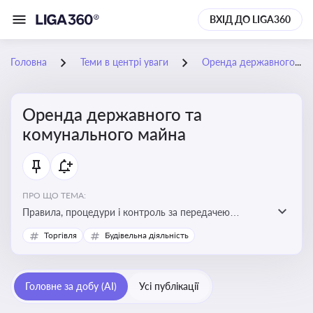
ВХІД ДО LIGA360
Головна
Теми в центрі уваги
Оренда державного та комунального майна
Оренда державного та
комунального майна
ПРО ЩО ТЕМА:
Правила, процедури і контроль за передачею
державного та комунального майна в оренду. Кейси
Торгівля
Будівельна діяльність
використання публічного майна
Головне за добу (AI)
Усі публікації