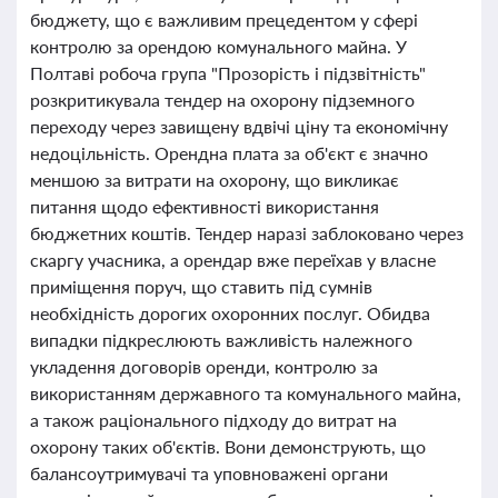
бюджету, що є важливим прецедентом у сфері
контролю за орендою комунального майна. У
Полтаві робоча група "Прозорість і підзвітність"
розкритикувала тендер на охорону підземного
переходу через завищену вдвічі ціну та економічну
недоцільність. Орендна плата за об'єкт є значно
меншою за витрати на охорону, що викликає
питання щодо ефективності використання
бюджетних коштів. Тендер наразі заблоковано через
скаргу учасника, а орендар вже переїхав у власне
приміщення поруч, що ставить під сумнів
необхідність дорогих охоронних послуг. Обидва
випадки підкреслюють важливість належного
укладення договорів оренди, контролю за
використанням державного та комунального майна,
а також раціонального підходу до витрат на
охорону таких об'єктів. Вони демонструють, що
балансоутримувачі та уповноважені органи