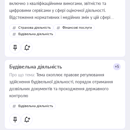
включно з кваліфікаційними вимогами, звітністю та
цифровими сервісами у сфері оціночної діяльності.
Відстеження нормативних і медійних змін у цій сфері
корисне для власника бізнесу, керівника, юриста або
Страхова діяльність
Фінансові послуги
бухгалтера під час оподаткування, приватизації, оренди
Будівельна діяльність
державного майна, корпоративних угод і перевірки
статусу суб'єктів оціночної діяльності
Будівельна діяльність
+5
Про що тема:
Тема охоплює правове регулювання
здійснення будівельної діяльності, порядок отримання
дозвільних документів та проходження державного
контролю
Будівельна діяльність