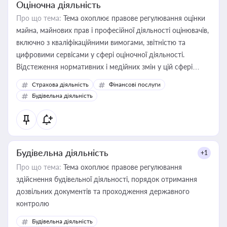
Оціночна діяльність
Про що тема:
Тема охоплює правове регулювання оцінки
майна, майнових прав і професійної діяльності оцінювачів,
включно з кваліфікаційними вимогами, звітністю та
цифровими сервісами у сфері оціночної діяльності.
Відстеження нормативних і медійних змін у цій сфері
корисне для власника бізнесу, керівника, юриста або
Страхова діяльність
Фінансові послуги
бухгалтера під час оподаткування, приватизації, оренди
Будівельна діяльність
державного майна, корпоративних угод і перевірки
статусу суб'єктів оціночної діяльності
Будівельна діяльність
+1
Про що тема:
Тема охоплює правове регулювання
здійснення будівельної діяльності, порядок отримання
дозвільних документів та проходження державного
контролю
Будівельна діяльність