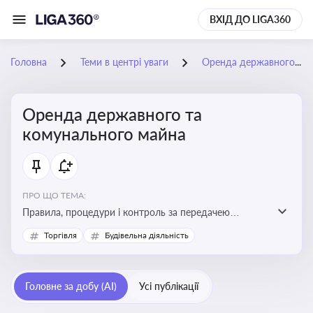
ВХІД ДО LIGA360
Головна
Теми в центрі уваги
Оренда державного та комунального майна
Оренда державного та
комунального майна
ПРО ЩО ТЕМА:
Правила, процедури і контроль за передачею
державного та комунального майна в оренду. Кейси
Торгівля
Будівельна діяльність
використання публічного майна
Головне за добу (AI)
Усі публікації