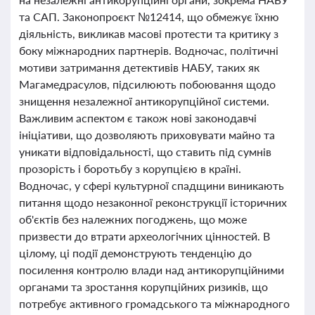
та САП. Законопроєкт №12414, що обмежує їхню
діяльність, викликав масові протести та критику з
боку міжнародних партнерів. Водночас, політичні
мотиви затримання детективів НАБУ, таких як
Магамедрасулов, підсилюють побоювання щодо
знищення незалежної антикорупційної системи.
Важливим аспектом є також нові законодавчі
ініціативи, що дозволяють приховувати майно та
уникати відповідальності, що ставить під сумнів
прозорість і боротьбу з корупцією в країні.
Водночас, у сфері культурної спадщини виникають
питання щодо незаконної реконструкції історичних
об'єктів без належних погоджень, що може
призвести до втрати археологічних цінностей. В
цілому, ці події демонструють тенденцію до
посилення контролю влади над антикорупційними
органами та зростання корупційних ризиків, що
потребує активного громадського та міжнародного