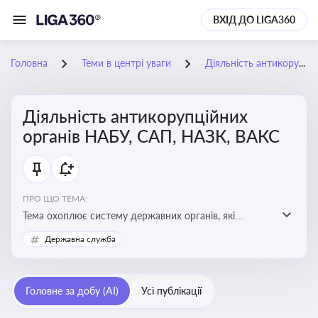
ВХІД ДО LIGA360
Головна
Теми в центрі уваги
Діяльність антикорупційних органів НАБУ, САП, НАЗК, ВАКС
Діяльність антикорупційних
органів НАБУ, САП, НАЗК, ВАКС
ПРО ЩО ТЕМА:
Тема охоплює систему державних органів, які
здійснюють запобігання, виявлення та розслідування
Державна служба
корупційних правопорушень, що є ключовим
елементом забезпечення прозорості й доброчесності
у державному управлінні та бізнесі
Головне за добу (AI)
Усі публікації