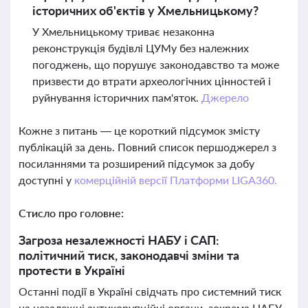
історичних об'єктів у Хмельницькому?
У Хмельницькому триває незаконна
реконструкція будівлі ЦУМу без належних
погоджень, що порушує законодавство та може
призвести до втрати археологічних цінностей і
руйнування історичних пам'яток.
Джерело
Кожне з питань — це короткий підсумок змісту
публікацій за день. Повний список першоджерел з
посиланнями та розширений підсумок за добу
доступні у
комерційній версії Платформи LIGA360.
Стисло про головне:
Загроза незалежності НАБУ і САП:
політичний тиск, законодавчі зміни та
протести в Україні
Останні події в Україні свідчать про системний тиск
на незалежні антикорупційні органи, зокрема НАБУ