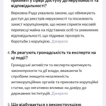
прийняті у сфері доступу до нерухомості та
відповідальності?
Верховна Рада ухвалила закони, що обмежують
доступ до реєстрів нерухомості та посилюють
захист корупціонерів, що може сприяти масовій
переписці майна на підставних осіб та уникненню
відповідальності, що підриває прозорість
боротьби з корупцією.
Джерело
Як реагують громадськість та експерти на
ці події?
Громадські активісти та експерти критикують
законопроєкти та дії влади, вважаючи їх
спробами знищити незалежність
антикорупційних органів та приховати корупційні
статки, що негативно впливає на довіру до
державних інституцій.
Джерело
Що відбувається з реконструкцією