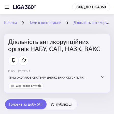
ВХІД ДО LIGA360
Головна
Теми в центрі уваги
Діяльність антикорупційних органів НАБУ, САП, НАЗК, ВАКС
Діяльність антикорупційних
органів НАБУ, САП, НАЗК, ВАКС
ПРО ЩО ТЕМА:
Тема охоплює систему державних органів, які
здійснюють запобігання, виявлення та розслідування
Державна служба
корупційних правопорушень, що є ключовим
елементом забезпечення прозорості й доброчесності
у державному управлінні та бізнесі
Головне за добу (AI)
Усі публікації