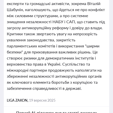
експерти та громадські активісти, зокрема Віталій
Шабунін, наголошують, що йдеться не про конфлікт
між силовими структурами, а про системне
знищення незалежності НАБУ і САП, що ставить під
загрозу антикорупційну реформу і довіру до влади.
Критики також звертають увагу на непрозорість
ухвалення законодавства, закритість
парламентських комітетів і використання "ширми
безпеки" для приховування важливих рішень. Це
створює ризики для демократичних інститутів і
верховенства права в Україні. Суспільство та
міжнародні партнери продовжують наполягати на
збереженні незалежності антикорупційних органів
як ключового елемента боротьби з корупцією та
забезпечення справедливості в державі.
LIGA ZAKON,
19 вересня 2025
Повний AI-підсумок дня та статті-джерела