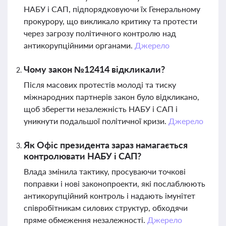
НАБУ і САП, підпорядковуючи їх Генеральному
прокурору, що викликало критику та протести
через загрозу політичного контролю над
антикорупційними органами.
Джерело
Чому закон №12414 відкликали?
Після масових протестів молоді та тиску
міжнародних партнерів закон було відкликано,
щоб зберегти незалежність НАБУ і САП і
уникнути подальшої політичної кризи.
Джерело
Як Офіс президента зараз намагається
контролювати НАБУ і САП?
Влада змінила тактику, просуваючи точкові
поправки і нові законопроекти, які послаблюють
антикорупційний контроль і надають імунітет
співробітникам силових структур, обходячи
пряме обмеження незалежності.
Джерело