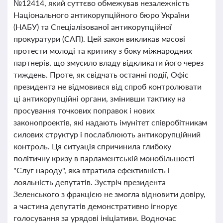
№12414, який суттєво обмежував незалежність
Національного антикорупційного бюро України
(НАБУ) та Спеціалізованої антикорупційної
прокуратури (САП). Цей закон викликав масові
протести молоді та критику з боку міжнародних
партнерів, що змусило владу відкликати його через
тиждень. Проте, як свідчать останні події, Офіс
президента не відмовився від спроб контролювати
ці антикорупційні органи, змінивши тактику на
просування точкових поправок і нових
законопроектів, які надають імунітет співробітникам
силових структур і послаблюють антикорупційний
контроль. Ця ситуація спричинила глибоку
політичну кризу в парламентській монобільшості
"Слуг народу", яка втратила ефективність і
лояльність депутатів. Зустріч президента
Зеленського з фракцією не змогла відновити довіру,
а частина депутатів демонстративно ігнорує
голосування за урядові ініціативи. Водночас