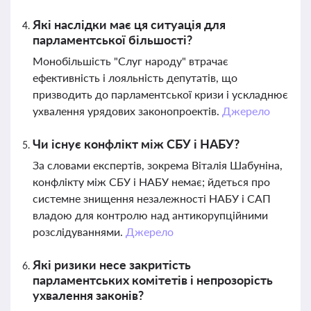
Які наслідки має ця ситуація для
парламентської більшості?
Монобільшість "Слуг народу" втрачає
ефективність і лояльність депутатів, що
призводить до парламентської кризи і ускладнює
ухвалення урядових законопроектів.
Джерело
Чи існує конфлікт між СБУ і НАБУ?
За словами експертів, зокрема Віталія Шабуніна,
конфлікту між СБУ і НАБУ немає; йдеться про
системне знищення незалежності НАБУ і САП
владою для контролю над антикорупційними
розслідуваннями.
Джерело
Які ризики несе закритість
парламентських комітетів і непрозорість
ухвалення законів?