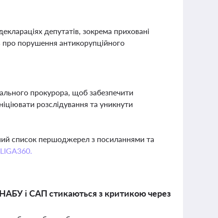
деклараціях депутатів, зокрема приховані
ть про порушення антикорупційного
рального прокурора, щоб забезпечити
ніціювати розслідування та уникнути
вний список першоджерел з посиланнями та
 LIGA360.
 НАБУ і САП стикаються з критикою через