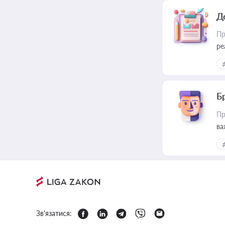
Д
Пр
ре
Б
Пр
ва
Зв'язатися: