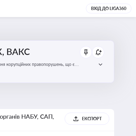
ВХІД ДО LIGA360
К, ВАКС
ання корупційних правопорушень, що є
есі
 органів НАБУ, САП,
ЕКСПОРТ