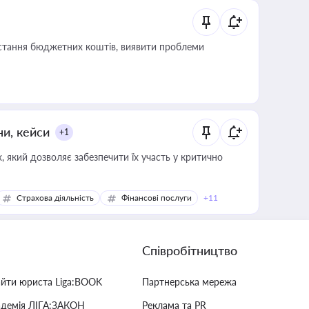
истання бюджетних коштів, виявити проблеми
ни, кейси
+1
 який дозволяє забезпечити їх участь у критично
Страхова діяльність
Фінансові послуги
+11
Співробітництво
айти юриста Liga:BOOK
Партнерська мережа
адемія ЛІГА:ЗАКОН
Реклама та PR