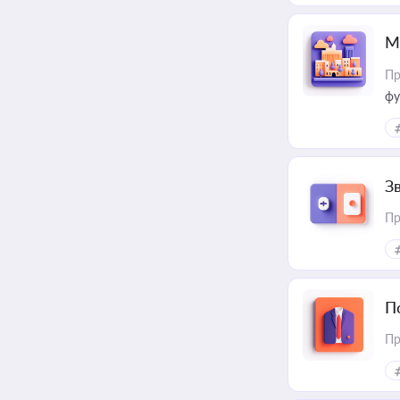
М
Пр
фу
З
Пр
П
Пр