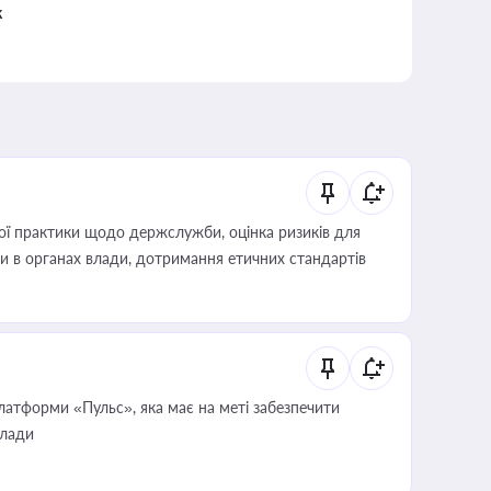
к
вої практики щодо держслужби, оцінка ризиків для
ини в органах влади, дотримання етичних стандартів
атформи «Пульс», яка має на меті забезпечити
влади