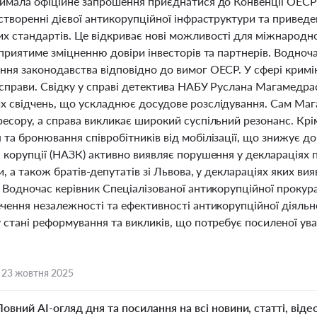
римала офіційне запрошення приєднатися до Конвенції ОЕСР
створенні дієвої антикорупційної інфраструктури та приведе
х стандартів. Це відкриває нові можливості для міжнародно
сприятиме зміцненню довіри інвесторів та партнерів. Водноч
ння законодавства відповідно до вимог ОЕСР. У сфері кримі
 справи. Свідку у справі детектива НАБУ Руслана Магамедра
х свідчень, що ускладнює досудове розслідування. Сам Маг
ресору, а справа викликає широкий суспільний резонанс. Кр
та бронювання співробітників від мобілізації, що знижує до
я корупції (НАЗК) активно виявляє порушення у деклараціях
и, а також братів-депутатів зі Львова, у деклараціях яких ви
. Водночас керівник Спеціалізованої антикорупційної проку
чення незалежності та ефективності антикорупційної діяльн
 стані реформування та викликів, що потребує посиленої ув
,
23 жовтня 2025
Повний AI-огляд дня та посилання на всі новини, статті, віде