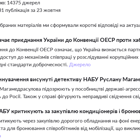
но:
14375 джерел
31 публікація за 23 жовтня
ібраних матеріалів ми сформували короткі відповіді на актуал
чає приєднання України до Конвенції ОЕСР проти х
ня до Конвенції ОЕСР означає, що Україна визнається парт
доступ до механізмів співпраці у розслідуванні корупційних
ні стандарти доброчесності.
Джерело
инувачення висунуті детективу НАБУ Руслану Мага
Магамедрасулова підозрюють у пособництві державі-агресор
 до Росії. Також у справі фігурують неправдиві свідчення с
БУ критикують за закупівлю кондиціонерів і бронюв
тикують через закупівлю дорогого обладнання на фоні енерг
ста для бронювання співробітників від мобілізації, що викли
о