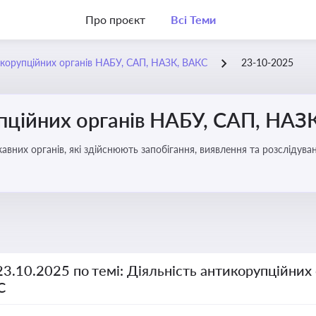
Про проєкт
Всі Теми
икорупційних органів НАБУ, САП, НАЗК, ВАКС
23-10-2025
упційних органів НАБУ, САП, НАЗ
вних органів, які здійснюють запобігання, виявлення та розслідув
чення прозорості й доброчесності у державному управлінні та бізн
23.10.2025 по темі: Діяльність антикорупційних
С