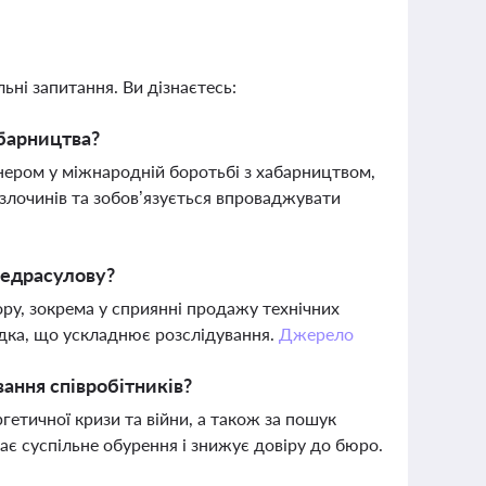
ьні запитання. Ви дізнаєтесь:
абарництва?
нером у міжнародній боротьбі з хабарництвом,
 злочинів та зобов’язується впроваджувати
медрасулову?
у, зокрема у сприянні продажу технічних
відка, що ускладнює розслідування.
Джерело
ання співробітників?
етичної кризи та війни, а також за пошук
кає суспільне обурення і знижує довіру до бюро.