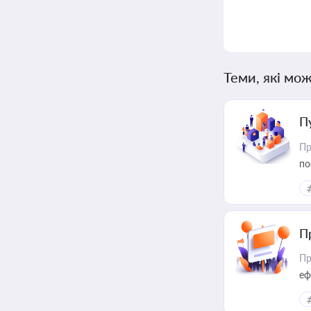
Теми, які мож
П
Пр
по
П
Пр
еф