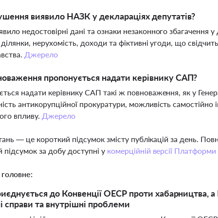
ушення виявило НАЗК у деклараціях депутатів?
вило недостовірні дані та ознаки незаконного збагачення у 
 ділянки, нерухомість, доходи та фіктивні угоди, що свідчи
авства.
Джерело
новаження пропонується надати керівнику САП?
ться надати керівнику САП такі ж повноваження, як у Гене
ість антикорупційної прокуратури, можливість самостійно і
ого впливу.
Джерело
тань — це короткий підсумок змісту публікацій за день. По
 підсумок за добу доступні у
комерційній версії Платформи
 головне:
риєднується до Конвенції ОЕСР проти хабарництва, а
і справи та внутрішні проблеми