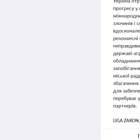
Україна от
прогресу у 
міжнародни
злочинів і 
вдосконале
резонансні
неправдиви
державі-аг
обладнання 
запобіганн
міської рад
збагачення
для забезпе
перебуває у
партнерів.
LIGA ZAKON