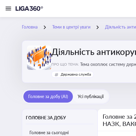
Головна
Теми в центрі уваги
Діяльність ант
Діяльність антикор
Тема охоплює систему держа
ПРО ЩО ТЕМА:
ключовим елементом забезпе
Державна служба
Головне за добу (AI)
Усі публікації
Головне за 
ГОЛОВНЕ ЗА ДОБУ
НАЗК, ВАК
Головне за сьогодні