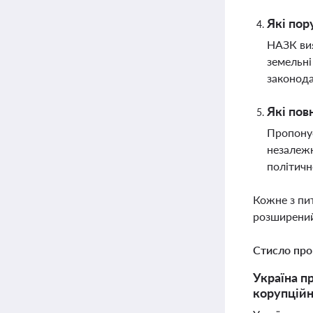
Які пор
НАЗК вия
земельні
законод
Які пов
Пропонує
незалежн
політичн
Кожне з пи
розширений
Стисло про
Україна п
корупційн