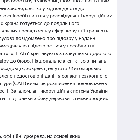
 про боротьбу з хабарництвом, що є визнанням
нні законодавства у відповідність до
го співробітництва у розслідуванні корупційних
ас країна готується до подальшого
нальних проваджень у сфері корупції тривають
сулова повідомлено про підозру у наданні
амедрасулов підозрюється у пособництві
ім того, НАБУ критикують за закупівлю дорогого
віру до бюро. Національне агентство з питань
 посадовців, зокрема депутата Житомирської
явлено недостовірні дані та ознаки незаконного
ратури (САП) вимагає розширення повноважень
ості. Загалом, антикорупційна система України
аги і підтримки з боку держави та міжнародних
о, офіційні джерела, на основі яких