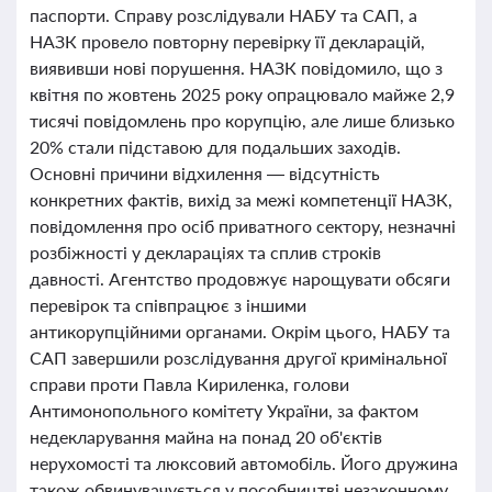
паспорти. Справу розслідували НАБУ та САП, а
НАЗК провело повторну перевірку її декларацій,
виявивши нові порушення. НАЗК повідомило, що з
квітня по жовтень 2025 року опрацювало майже 2,9
тисячі повідомлень про корупцію, але лише близько
20% стали підставою для подальших заходів.
Основні причини відхилення — відсутність
конкретних фактів, вихід за межі компетенції НАЗК,
повідомлення про осіб приватного сектору, незначні
розбіжності у деклараціях та сплив строків
давності. Агентство продовжує нарощувати обсяги
перевірок та співпрацює з іншими
антикорупційними органами. Окрім цього, НАБУ та
САП завершили розслідування другої кримінальної
справи проти Павла Кириленка, голови
Антимонопольного комітету України, за фактом
недекларування майна на понад 20 об'єктів
нерухомості та люксовий автомобіль. Його дружина
також обвинувачується у пособництві незаконному