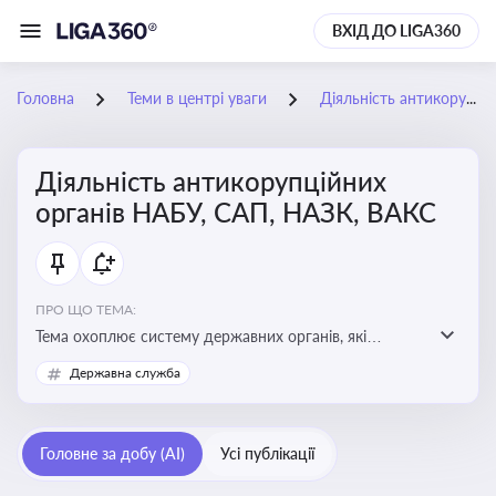
ВХІД ДО LIGA360
Головна
Теми в центрі уваги
Діяльність антикорупційних органів НАБУ, САП, НАЗК, ВАКС
Діяльність антикорупційних
органів НАБУ, САП, НАЗК, ВАКС
ПРО ЩО ТЕМА:
Тема охоплює систему державних органів, які
здійснюють запобігання, виявлення та розслідування
Державна служба
корупційних правопорушень, що є ключовим
елементом забезпечення прозорості й доброчесності
у державному управлінні та бізнесі
Головне за добу (AI)
Усі публікації