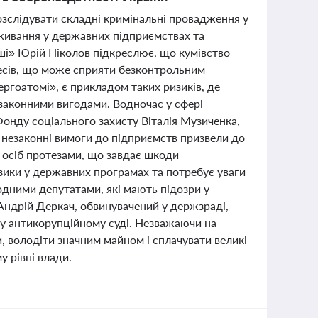
зслідувати складні кримінальні провадження у
овживання у державних підприємствах та
ші» Юрій Ніколов підкреслює, що кумівство
ересів, що може сприяти безконтрольним
ргоатомі», є прикладом таких ризиків, де
законними вигодами. Водночас у сфері
 Фонду соціального захисту Віталія Музиченка,
о незаконні вимоги до підприємств призвели до
х осіб протезами, що завдає шкоди
изики у державних програмах та потребує уваги
одними депутатами, які мають підозри у
 Андрій Деркач, обвинувачений у держзраді,
му антикорупційному суді. Незважаючи на
 володіти значним майном і сплачувати великі
у рівні влади.