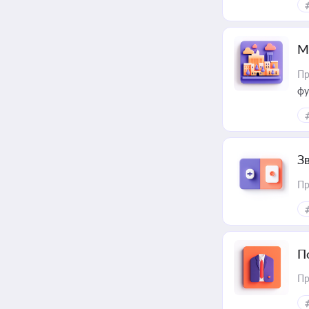
М
Пр
фу
З
Пр
П
Пр