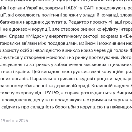
ійні органи України, зокрема НАБУ та САП, продовжують ро
ції, які охоплюють політичні зв’язки у владній команді, зл
збагачення народних депутатів. Редактор проєкту «Наші гро
і не є доказом корупції, але створює ризики конфлікту інт
м. Справа «Мідас» у енергетичному секторі, зокрема в «Ене
становлює зв’язки між посадовцями, майном і можливими не
 захисту осіб з інвалідністю виникла криза через дії голови
ачується у створенні монополії на ринку протезування. Йог
ансування та затримок у забезпеченні військових і цивільни
тності країни. Цей випадок ілюструє системні корупційні р
нних органів. Паралельно тривають судові процеси над нар
езаконному збагаченні та державній зраді. Колишній нардеп
силену охорону від ГРУ РФ, а справа розглядається у Вищо
і провадження, депутати продовжують отримувати зарплати,
 свідчить про складність боротьби з корупцією на найвищом
,
19 квітня 2026