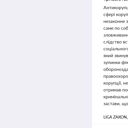
Антикорупц
сфері коруп
незаконне 
саме по соб
зловживання
слідство в
соціального
який звинув
зупинки фін
оборонозда
правоохоро
корупції, н
отримав по
кримінальн
застави, що
LIGA ZAKON