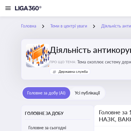
Головна
Теми в центрі уваги
Діяльність ант
Діяльність антикор
Тема охоплює систему держа
ПРО ЩО ТЕМА:
ключовим елементом забезпе
Державна служба
Головне за добу (AI)
Усі публікації
Головне за 
ГОЛОВНЕ ЗА ДОБУ
НАЗК, ВАК
Головне за сьогодні