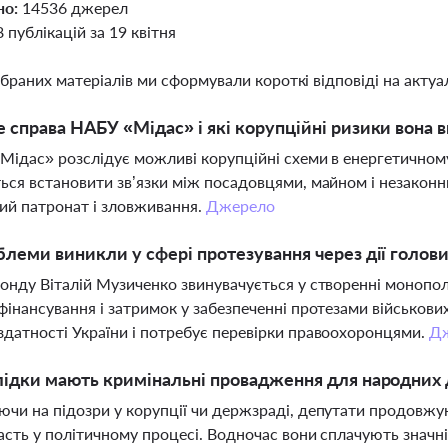
но:
14536 джерел
8 публікацій за 19 квітня
ібраних матеріалів ми сформували короткі відповіді на актуал
 справа НАБУ «Мідас» і які корупційні ризики вона 
Мідас» розслідує можливі корупційні схеми в енергетичному
ься встановити зв’язки між посадовцями, майном і незакон
ий патронат і зловживання.
Джерело
блеми виникли у сфері протезування через дії голов
онду Віталій Музиченко звинувачується у створенні монопол
фінансування і затримок у забезпеченні протезами військови
датності України і потребує перевірки правоохоронцями.
Д
лідки мають кримінальні провадження для народних 
чи на підозри у корупції чи держзраді, депутати продовжу
асть у політичному процесі. Водночас вони сплачують значні