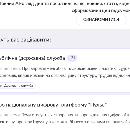
Повний AI-огляд дня та посилання на всі новини, статті, віде
сформований цей підсумо
ОЗНАЙОМИТИСЯ
уть вас зацікавити:
ублічна (державна) служба
+21
о що тема:
Про впроваджені або заплановані зміни, аналітика судо
садовців, вплив новацій на організаційну структуру, трудові віднос
Державна служба
ро національну цифрову платформу "Пульс"
о що тема:
Тема стосується створення та впровадження цифрової пл
ективну, прозору і зручну взаємодію бізнесу з органами виконавчої 