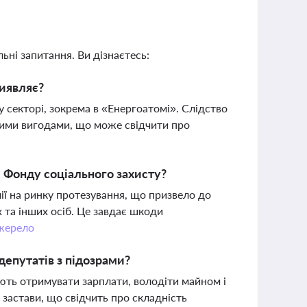
ьні запитання. Ви дізнаєтесь:
виявляє?
 секторі, зокрема в «Енергоатомі». Слідство
ними вигодами, що може свідчити про
и Фонду соціального захисту?
ії на ринку протезування, що призвело до
х та інших осіб. Це завдає шкоди
жерело
депутатів з підозрами?
ють отримувати зарплати, володіти майном і
 застави, що свідчить про складність