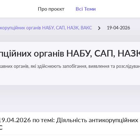
Про проєкт
Всі Теми
икорупційних органів НАБУ, САП, НАЗК, ВАКС
19-04-2026
упційних органів НАБУ, САП, НАЗ
вних органів, які здійснюють запобігання, виявлення та розслідув
чення прозорості й доброчесності у державному управлінні та бізн
19.04.2026 по темі: Діяльність антикорупційних
С