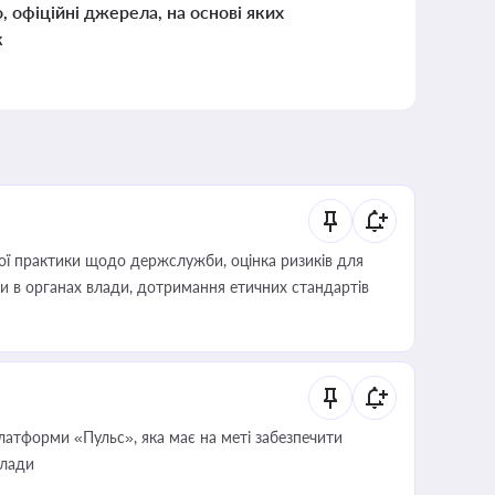
о, офіційні джерела, на основі яких
к
вої практики щодо держслужби, оцінка ризиків для
ини в органах влади, дотримання етичних стандартів
атформи «Пульс», яка має на меті забезпечити
влади