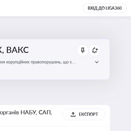
ВХІД ДО LIGA360
К, ВАКС
ання корупційних правопорушень, що є
есі
 органів НАБУ, САП,
ЕКСПОРТ