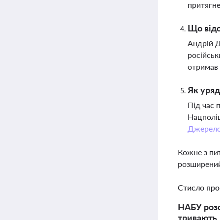
притягне
Що відо
Андрій Д
російськ
отримав 
Як уряд
Під час 
Нацполіц
Джерел
Кожне з пи
розширений
Стисло про
НАБУ розс
тривають,