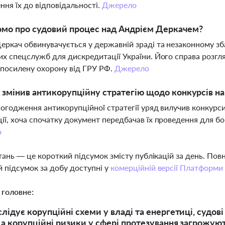
ння їх до відповідальності.
Джерело
мо про судовий процес над Андрієм Деркачем?
еркач обвинувачується у державній зраді та незаконному зб
их спецслужб для дискредитації України. Його справа розгл
посилену охорону від ГРУ РФ.
Джерело
 змінив антикорупційну стратегію щодо конкурсів на
погодження антикорупційної стратегії уряд вилучив конкурси
ії, хоча спочатку документ передбачав їх проведення для бо
о
тань — це короткий підсумок змісту публікацій за день. По
 підсумок за добу доступні у
комерційній версії Платформи
 головне:
лідує корупційні схеми у владі та енергетиці, судов
 а корупційні ризики у сфері протезування загрожую