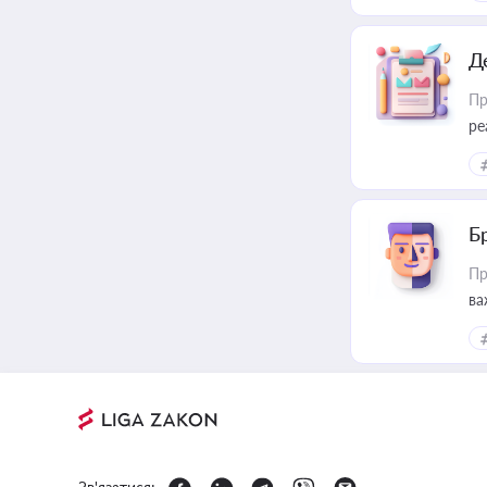
Д
Пр
ре
Б
Пр
ва