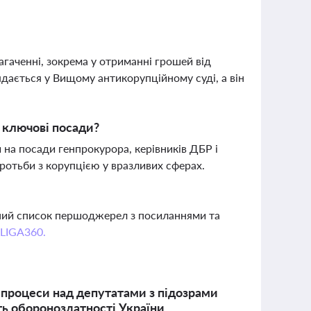
агаченні, зокрема у отриманні грошей від
ядається у Вищому антикорупційному суді, а він
 ключові посади?
 на посади генпрокурора, керівників ДБР і
ротьби з корупцією у вразливих сферах.
вний список першоджерел з посиланнями та
 LIGA360.
і процеси над депутатами з підозрами
ть обороноздатності України