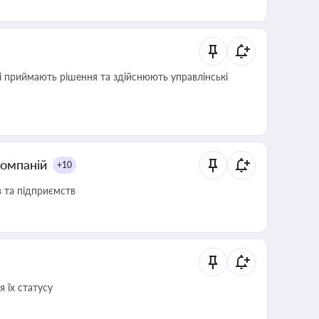
кі приймають рішення та здійснюють управлінські
компаній
+10
в та підприємств
 їх статусу