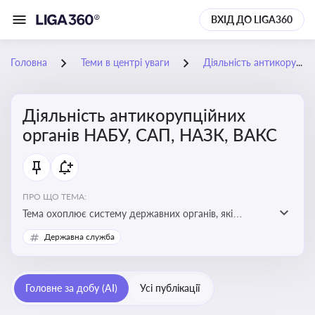
ВХІД ДО LIGA360
Головна
Теми в центрі уваги
Діяльність антикорупційних органів НАБУ, САП, НАЗК, ВАКС
Діяльність антикорупційних
органів НАБУ, САП, НАЗК, ВАКС
ПРО ЩО ТЕМА:
Тема охоплює систему державних органів, які
здійснюють запобігання, виявлення та розслідування
Державна служба
корупційних правопорушень, що є ключовим
елементом забезпечення прозорості й доброчесності
у державному управлінні та бізнесі
Головне за добу (AI)
Усі публікації