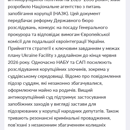
розробило Національне агентство з питань
запобігання корупції (НАЗК). Цей документ
передбачає реформу Державного бюро
розслідувань, конкурс на посаду Генерального
прокурора та відповідає вимогам Європейської
комісії для подальшої євроінтеграції України.
Прийняття стратегії є ключовим завданням у межах
плану Ukraine Facility з дедлайном до кінця червня
2026 року. Одночасно НАБУ та САП посилюють
розслідування корупційних злочинів, зокрема у
суддівському середовищі. Відомо про повідомлення
підозр суддям, які незаконно збагачувалися,
оформлюючи майно на родичів. Вищий
антикорупційний суд підтримує застосування
запобіжних заходів у вигляді застави для
підозрюваних у корупції народних депутатів. Також
тривають резонансні кримінальні провадження,
пов’язані з незаконним збагаченням колишніх