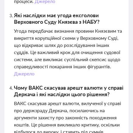
процеси.
Джерело
Які наслідки має угода ексголови
Верховного Суду Князєва з НАБУ?
Угода передбачає визнання провини Князєвим та
викриття корупційної схеми у Верховному Суді,
що відкриває шлях до розслідування інших
суддів. Це важливий крок для очищення судової
системи, але викликає суспільний скепсис щодо
справедливості покарання інших фігурантів.
Джерело
Чому ВАКС скасував арешт валюти у справі
Деркача і які наслідки цього рішення?
ВАКС скасував арешт валюти, вилученої у справі
про держзраду Деркача, посилаючись на
аргументи захисту про законність походження
коштів. Це рішення викликало критику, оскільки
відбулося до вироку, і ставить під сумнів