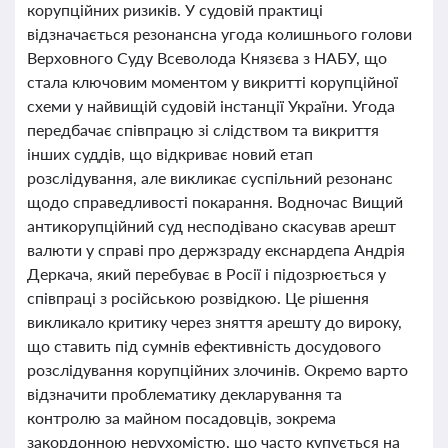
корупційних ризиків. У судовій практиці
відзначається резонансна угода колишнього голови
Верховного Суду Всеволода Князєва з НАБУ, що
стала ключовим моментом у викритті корупційної
схеми у найвищій судовій інстанції України. Угода
передбачає співпрацю зі слідством та викриття
інших суддів, що відкриває новий етап
розслідування, але викликає суспільний резонанс
щодо справедливості покарання. Водночас Вищий
антикорупційний суд несподівано скасував арешт
валюти у справі про держзраду екснардепа Андрія
Деркача, який перебуває в Росії і підозрюється у
співпраці з російською розвідкою. Це рішення
викликало критику через зняття арешту до вироку,
що ставить під сумнів ефективність досудового
розслідування корупційних злочинів. Окремо варто
відзначити проблематику декларування та
контролю за майном посадовців, зокрема
закордонною нерухомістю, що часто купується на