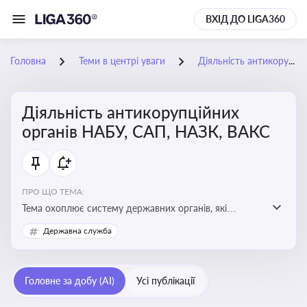
ВХІД ДО LIGA360
Головна
Теми в центрі уваги
Діяльність антикорупційних органів НАБУ, САП, НАЗК, ВАКС
Діяльність антикорупційних
органів НАБУ, САП, НАЗК, ВАКС
ПРО ЩО ТЕМА:
Тема охоплює систему державних органів, які
здійснюють запобігання, виявлення та розслідування
Державна служба
корупційних правопорушень, що є ключовим
елементом забезпечення прозорості й доброчесності
у державному управлінні та бізнесі
Головне за добу (AI)
Усі публікації