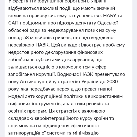
У сфері антикорупційної боротьби в Україні
відбуваються важливі події, що мають значний
вплив на правову систему та суспільство. НАБУ та
САП повідомили про підозру депутату Одеської
обласної ради за недекларування позик на суму
понад 58 мільйонів гривень, що підтверджено
перевіркою НАЗК. Цей випадок ілюструє проблему
недостовірного декларування фінансових
зобов’язань суб’єктами декларування, що
залишається однією з ключових тем у сфері
запобігання корупції. Водночас НАЗК презентувало
нову Антикорупційну стратегію України до 2030
року, яка передбачає перехід до превентивної
моделі антикорупційної політики з використанням
цифрових інструментів, аналітики ризиків та
освітніх програм. Ця стратегія є важливою
складовою євроінтеграційного курсу країни та
спрямована на підвищення ефективності
антикорупційної системи та мінімізацію