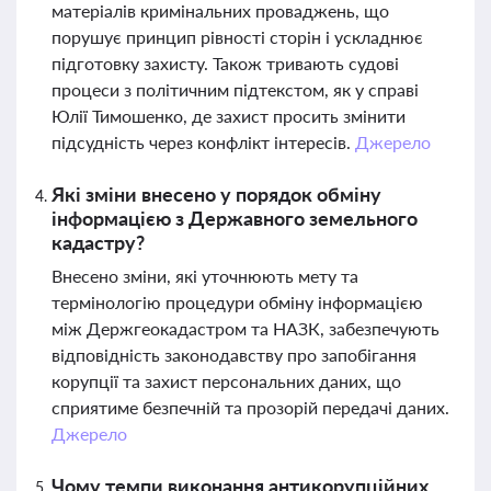
матеріалів кримінальних проваджень, що
порушує принцип рівності сторін і ускладнює
підготовку захисту. Також тривають судові
процеси з політичним підтекстом, як у справі
Юлії Тимошенко, де захист просить змінити
підсудність через конфлікт інтересів.
Джерело
Які зміни внесено у порядок обміну
інформацією з Державного земельного
кадастру?
Внесено зміни, які уточнюють мету та
термінологію процедури обміну інформацією
між Держгеокадастром та НАЗК, забезпечують
відповідність законодавству про запобігання
корупції та захист персональних даних, що
сприятиме безпечній та прозорій передачі даних.
Джерело
Чому темпи виконання антикорупційних