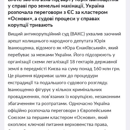
у справі про земельні махінації, Україна
розпочала переговори з ЄС за кластером
«Основи», а судові процеси у справах
корупції тривають
Вищий антикорупційний суд (ВАКС) ухвалив заочний
арешт колишнього народного депутата Юрія
Іванющенка, відомого як «Юра Єнакіївський», який
перебуває за межами України. Його підозрюють у
організації схеми легалізації 18 гектарів державної
землі в передмісті Києва на суму понад 160 млн грн.
Це рішення відкриває шлях до процедури
екстрадиції та подальшого судового розгляду.
Іванющенко фігурує у кількох кримінальних
провадженнях, пов’язаних із корупцією, незаконним
збагаченням та розтратами. Одночасно Україна
офіційно розпочала переговори з Європейським
Союзом за першим кластером «Основи», який
охоплює ключові питання верховенства права,