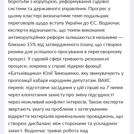
боротьби з корупцією, реформування судової
системи та державного управління. Прогрес у
цьому кластері визначатиме темп подальших
переговорів щодо вступу України до ЄС. Водночас
експерти відзначають, що темпи виконання
антикорупційних реформ залишаються низькими —
близько 15% від затвердженого плану, що створює
ризики для успішного просування в переговорному
процесі. У судовій сфері тривають резонансні
процеси, зокрема у справі лідерки фракції
«Батьківщина» Юлії Тимошенко, яку звинувачують у
пропозиції хабаря народним депутатам. ВАКС
переніс підготовче засідання у цій справі на 7 липня
через клопотання захисту про зміну підсудності
через можливий конфлікт інтересів. Також експерти
звертають увагу на проблеми з затягуванням
відкриття матеріалів кримінальних проваджень, що
створює дисбаланс між сторонами та ускладнює
захист. Водночас триває робота над