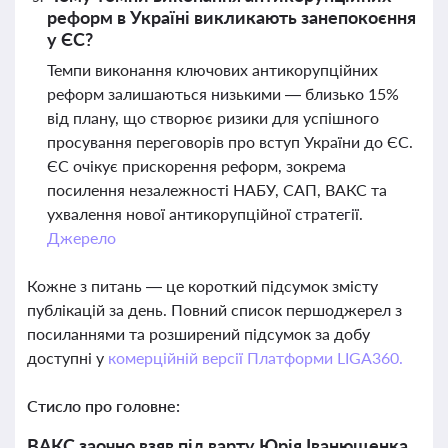
реформ в Україні викликають занепокоєння
у ЄС?
Темпи виконання ключових антикорупційних
реформ залишаються низькими — близько 15%
від плану, що створює ризики для успішного
просування переговорів про вступ України до ЄС.
ЄС очікує прискорення реформ, зокрема
посилення незалежності НАБУ, САП, ВАКС та
ухвалення нової антикорупційної стратегії.
Джерело
Кожне з питань — це короткий підсумок змісту
публікацій за день. Повний список першоджерел з
посиланнями та розширений підсумок за добу
доступні у
комерційній версії Платформи LIGA360.
Стисло про головне:
ВАКС заочно взяв під варту Юрія Іванющенка