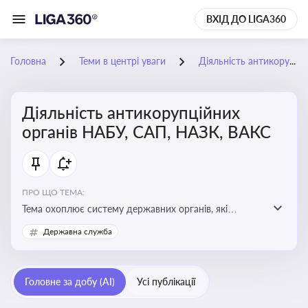
ВХІД ДО LIGA360
Головна
Теми в центрі уваги
Діяльність антикорупційних органів НАБУ, САП, НАЗК, ВАКС
Діяльність антикорупційних
органів НАБУ, САП, НАЗК, ВАКС
ПРО ЩО ТЕМА:
Тема охоплює систему державних органів, які
здійснюють запобігання, виявлення та розслідування
Державна служба
корупційних правопорушень, що є ключовим
елементом забезпечення прозорості й доброчесності
у державному управлінні та бізнесі
Головне за добу (AI)
Усі публікації