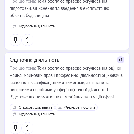
Про що тема:
Тема охоплює правове регулювання
підготовки, здійснення та введення в експлуатацію
об’єктів будівництва
Будівельна діяльність
Оціночна діяльність
+1
Про що тема:
Тема охоплює правове регулювання оцінки
майна, майнових прав і професійної діяльності оцінювачів,
включно з кваліфікаційними вимогами, звітністю та
цифровими сервісами у сфері оціночної діяльності.
Відстеження нормативних і медійних змін у цій сфері
корисне для власника бізнесу, керівника, юриста або
Страхова діяльність
Фінансові послуги
бухгалтера під час оподаткування, приватизації, оренди
Будівельна діяльність
державного майна, корпоративних угод і перевірки
статусу суб'єктів оціночної діяльності