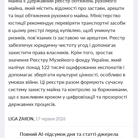
майна є Державний реєстр обтяжень рухомого
майна, який містить відомості про застави, арешти
та інші обтяження рухомого майна. Міністерство
юстиції рекомендує перевіряти транспортні засоби
в цьому реєстрі перед купівлею, щоб уникнути
ризиків, пов’язаних із заставою чи арештом. Реєстр
забезпечує юридичну чистоту угод і допомагає
захистити права власників. Крім того, зростає
значення Реєстру Музейного фонду України, який
налічує понад 122 тисячі оцифрованих експонатів і
допомагає зберігати культурні цінності, особливо в
умовах війни. Ці реєстри разом формують сучасну
систему захисту майна та контролю за боржниками,
що є важливим кроком у цифровізації та прозорості
державних процесів.
LIGA ZAKON,
17 червня 2026
Повний AI-підсумок дня та статті-джерела