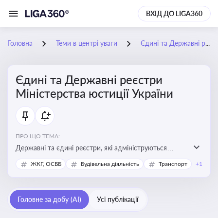
ВХІД ДО LIGA360
Головна
Теми в центрі уваги
Єдині та Державні реєстри Міністерства юстиції України
Єдині та Державні реєстри
Міністерства юстиції України
ПРО ЩО ТЕМА:
Державні та єдині реєстри, які адмініструються
Мінюстом України, і є ключовими інструментами для
ЖКГ, ОСББ
Будівельна діяльність
Транспорт
+1
юридичного захисту, ідентифікації прав, та
забезпечення прозорості у сфері власності, бізнесу,
сімейних та майнових відносин
Головне за добу (AI)
Усі публікації