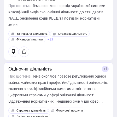
Про що тема:
Тема охоплює перехід української системи
класифікації видів економічної діяльності до стандартів
NACE, оновлення кодів КВЕД та пов'язані нормативні
зміни
Банківська діяльність
Страхова діяльність
Фінансові послуги
+13
Оціночна діяльність
+1
Про що тема:
Тема охоплює правове регулювання оцінки
майна, майнових прав і професійної діяльності оцінювачів,
включно з кваліфікаційними вимогами, звітністю та
цифровими сервісами у сфері оціночної діяльності.
Відстеження нормативних і медійних змін у цій сфері
корисне для власника бізнесу, керівника, юриста або
Страхова діяльність
Фінансові послуги
бухгалтера під час оподаткування, приватизації, оренди
Будівельна діяльність