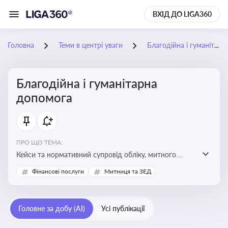
ВХІД ДО LIGA360
Головна
Теми в центрі уваги
Благодійна і гуманітарна допомога
Благодійна і гуманітарна
допомога
ПРО ЩО ТЕМА:
Кейси та нормативний супровід обліку, митного
оформлення, контролю та утилізації гуманітарної або
Фінансові послуги
Митниця та ЗЕД
благодійної допомоги
Головне за добу (AI)
Усі публікації