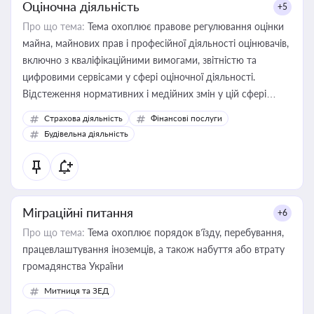
Оціночна діяльність
+5
Про що тема:
Тема охоплює правове регулювання оцінки
майна, майнових прав і професійної діяльності оцінювачів,
включно з кваліфікаційними вимогами, звітністю та
цифровими сервісами у сфері оціночної діяльності.
Відстеження нормативних і медійних змін у цій сфері
корисне для власника бізнесу, керівника, юриста або
Страхова діяльність
Фінансові послуги
бухгалтера під час оподаткування, приватизації, оренди
Будівельна діяльність
державного майна, корпоративних угод і перевірки
статусу суб'єктів оціночної діяльності
Міграційні питання
+6
Про що тема:
Тема охоплює порядок в’їзду, перебування,
працевлаштування іноземців, а також набуття або втрату
громадянства України
Митниця та ЗЕД