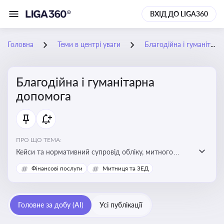
ВХІД ДО LIGA360
Головна
Теми в центрі уваги
Благодійна і гуманітарна допомога
Благодійна і гуманітарна
допомога
ПРО ЩО ТЕМА:
Кейси та нормативний супровід обліку, митного
оформлення, контролю та утилізації гуманітарної або
Фінансові послуги
Митниця та ЗЕД
благодійної допомоги
Головне за добу (AI)
Усі публікації