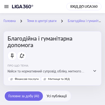
ВХІД ДО LIGA360
Головна
Теми в центрі уваги
Благодійна і гуманітарна допомога
Благодійна і гуманітарна
допомога
ПРО ЩО ТЕМА:
Кейси та нормативний супровід обліку, митного
оформлення, контролю та утилізації гуманітарної або
Фінансові послуги
Митниця та ЗЕД
благодійної допомоги
Головне за добу (AI)
Усі публікації