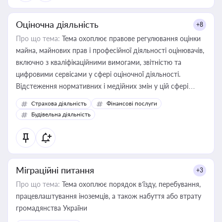
Оціночна діяльність
+8
Про що тема:
Тема охоплює правове регулювання оцінки
майна, майнових прав і професійної діяльності оцінювачів,
включно з кваліфікаційними вимогами, звітністю та
цифровими сервісами у сфері оціночної діяльності.
Відстеження нормативних і медійних змін у цій сфері
корисне для власника бізнесу, керівника, юриста або
Страхова діяльність
Фінансові послуги
бухгалтера під час оподаткування, приватизації, оренди
Будівельна діяльність
державного майна, корпоративних угод і перевірки
статусу суб'єктів оціночної діяльності
Міграційні питання
+3
Про що тема:
Тема охоплює порядок в’їзду, перебування,
працевлаштування іноземців, а також набуття або втрату
громадянства України