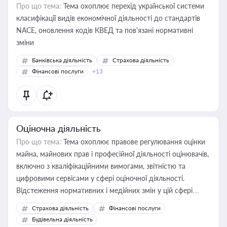
Про що тема:
Тема охоплює перехід української системи
класифікації видів економічної діяльності до стандартів
NACE, оновлення кодів КВЕД та пов'язані нормативні
зміни
Банківська діяльність
Страхова діяльність
Фінансові послуги
+13
Оціночна діяльність
Про що тема:
Тема охоплює правове регулювання оцінки
майна, майнових прав і професійної діяльності оцінювачів,
включно з кваліфікаційними вимогами, звітністю та
цифровими сервісами у сфері оціночної діяльності.
Відстеження нормативних і медійних змін у цій сфері
корисне для власника бізнесу, керівника, юриста або
Страхова діяльність
Фінансові послуги
бухгалтера під час оподаткування, приватизації, оренди
Будівельна діяльність
державного майна, корпоративних угод і перевірки