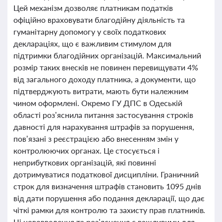
Цей механізм дозволяє платникам податків
офіційно враховувати благодійну діяльність та
гуманітарну допомогу у своїх податкових
деклараціях, що є важливим стимулом для
підтримки благодійних організацій. Максимальний
розмір таких внесків не повинен перевищувати 4%
від загального доходу платника, а документи, що
підтверджують витрати, мають бути належним
чином оформлені. Окремо ГУ ДПС в Одеській
області роз’яснила питання застосування строків
давності для нарахування штрафів за порушення,
пов’язані з реєстрацією або внесенням змін у
контролюючих органах. Це стосується і
неприбуткових організацій, які повинні
дотримуватися податкової дисципліни. Граничний
строк для визначення штрафів становить 1095 днів
від дати порушення або подання декларації, що дає
чіткі рамки для контролю та захисту прав платників.
Ці нововведення та роз’яснення є важливими для