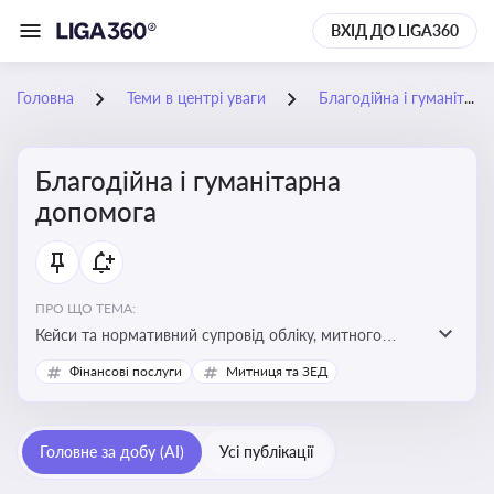
ВХІД ДО LIGA360
Головна
Теми в центрі уваги
Благодійна і гуманітарна допомога
Благодійна і гуманітарна
допомога
ПРО ЩО ТЕМА:
Кейси та нормативний супровід обліку, митного
оформлення, контролю та утилізації гуманітарної або
Фінансові послуги
Митниця та ЗЕД
благодійної допомоги
Головне за добу (AI)
Усі публікації