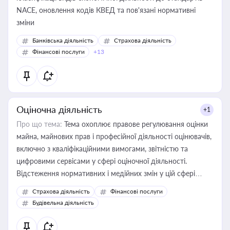
NACE, оновлення кодів КВЕД та пов'язані нормативні
зміни
Банківська діяльність
Страхова діяльність
Фінансові послуги
+13
Оціночна діяльність
+1
Про що тема:
Тема охоплює правове регулювання оцінки
майна, майнових прав і професійної діяльності оцінювачів,
включно з кваліфікаційними вимогами, звітністю та
цифровими сервісами у сфері оціночної діяльності.
Відстеження нормативних і медійних змін у цій сфері
корисне для власника бізнесу, керівника, юриста або
Страхова діяльність
Фінансові послуги
бухгалтера під час оподаткування, приватизації, оренди
Будівельна діяльність
державного майна, корпоративних угод і перевірки
статусу суб'єктів оціночної діяльності