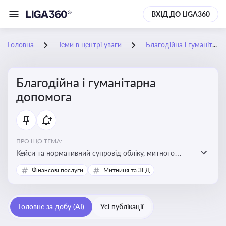
ВХІД ДО LIGA360
Головна
Теми в центрі уваги
Благодійна і гуманітарна допомога
Благодійна і гуманітарна
допомога
ПРО ЩО ТЕМА:
Кейси та нормативний супровід обліку, митного
оформлення, контролю та утилізації гуманітарної або
Фінансові послуги
Митниця та ЗЕД
благодійної допомоги
Головне за добу (AI)
Усі публікації