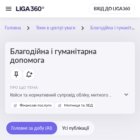
ВХІД ДО LIGA360
Головна
Теми в центрі уваги
Благодійна і гуманітарна допомога
Благодійна і гуманітарна
допомога
ПРО ЩО ТЕМА:
Кейси та нормативний супровід обліку, митного
оформлення, контролю та утилізації гуманітарної або
Фінансові послуги
Митниця та ЗЕД
благодійної допомоги
Головне за добу (AI)
Усі публікації