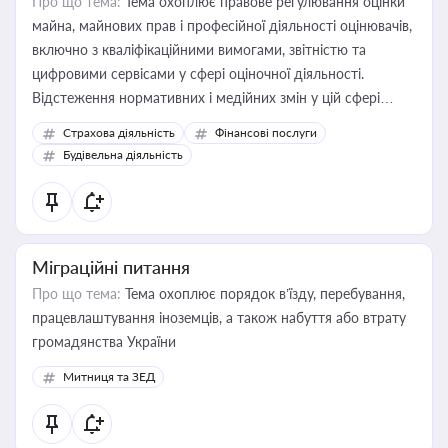
Про що тема:
Тема охоплює правове регулювання оцінки
майна, майнових прав і професійної діяльності оцінювачів,
включно з кваліфікаційними вимогами, звітністю та
цифровими сервісами у сфері оціночної діяльності.
Відстеження нормативних і медійних змін у цій сфері
корисне для власника бізнесу, керівника, юриста або
Страхова діяльність
Фінансові послуги
бухгалтера під час оподаткування, приватизації, оренди
Будівельна діяльність
державного майна, корпоративних угод і перевірки
статусу суб'єктів оціночної діяльності
Міграційні питання
Про що тема:
Тема охоплює порядок в’їзду, перебування,
працевлаштування іноземців, а також набуття або втрату
громадянства України
Митниця та ЗЕД