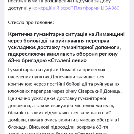
посиланнями та розширений підсумок за добу
доступні у
комерційній версії Платформи LIGA360.
Стисло про головне:
Критична гуманітарна ситуація на Лиманщині
через бойові дії та руйнування переправ
ускладнює доставку гуманітарної допомоги,
підкреслюючи важливість оборони регіону
63-ю бригадою «Сталеві леви»
Гуманітарна ситуація в Лимані та прилеглих
населених пунктах Донеччини залишається
критичною через постійні бойові дії та руйнування
ключових переправ через річку Сіверський Донець.
Це значно ускладнює доставку гуманітарної
допомоги, а також евакуацію місцевих жителів,
більшість з яких відмовляються залишати свої
домівки, намагаючись вижити в умовах обстрілів і
блокади. Військові підрозділи, зокрема 63-тя
окрема механізована бригада «Сталеві леви»,