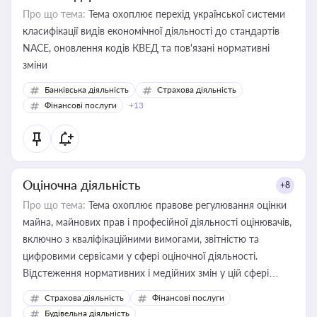
Про що тема:
Тема охоплює перехід української системи
класифікації видів економічної діяльності до стандартів
NACE, оновлення кодів КВЕД та пов'язані нормативні
зміни
Банківська діяльність
Страхова діяльність
Фінансові послуги
+13
Оціночна діяльність
+8
Про що тема:
Тема охоплює правове регулювання оцінки
майна, майнових прав і професійної діяльності оцінювачів,
включно з кваліфікаційними вимогами, звітністю та
цифровими сервісами у сфері оціночної діяльності.
Відстеження нормативних і медійних змін у цій сфері
корисне для власника бізнесу, керівника, юриста або
Страхова діяльність
Фінансові послуги
бухгалтера під час оподаткування, приватизації, оренди
Будівельна діяльність