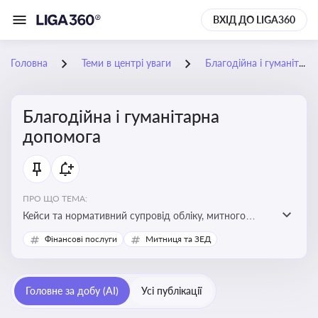
ВХІД ДО LIGA360
Головна
Теми в центрі уваги
Благодійна і гуманітарна допомога
Благодійна і гуманітарна
допомога
ПРО ЩО ТЕМА:
Кейси та нормативний супровід обліку, митного
оформлення, контролю та утилізації гуманітарної або
Фінансові послуги
Митниця та ЗЕД
благодійної допомоги
Головне за добу (AI)
Усі публікації