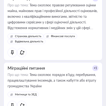
Про що тема:
Тема охоплює правове регулювання оцінки
майна, майнових прав і професійної діяльності оцінювачів,
включно з кваліфікаційними вимогами, звітністю та
цифровими сервісами у сфері оціночної діяльності.
Відстеження нормативних і медійних змін у цій сфері
корисне для власника бізнесу, керівника, юриста або
Страхова діяльність
Фінансові послуги
бухгалтера під час оподаткування, приватизації, оренди
Будівельна діяльність
державного майна, корпоративних угод і перевірки
статусу суб'єктів оціночної діяльності
Міграційні питання
+1
Про що тема:
Тема охоплює порядок в’їзду, перебування,
працевлаштування іноземців, а також набуття або втрату
громадянства України
Митниця та ЗЕД