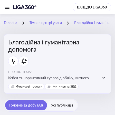
ВХІД ДО LIGA360
Головна
Теми в центрі уваги
Благодійна і гуманітарна допомога
Благодійна і гуманітарна
допомога
ПРО ЩО ТЕМА:
Кейси та нормативний супровід обліку, митного
оформлення, контролю та утилізації гуманітарної або
Фінансові послуги
Митниця та ЗЕД
благодійної допомоги
Головне за добу (AI)
Усі публікації