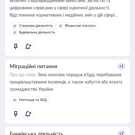
включно з кваліфікаційними вимогами, звітністю та
цифровими сервісами у сфері оціночної діяльності.
Відстеження нормативних і медійних змін у цій сфері
корисне для власника бізнесу, керівника, юриста або
Страхова діяльність
Фінансові послуги
бухгалтера під час оподаткування, приватизації, оренди
Будівельна діяльність
державного майна, корпоративних угод і перевірки
статусу суб'єктів оціночної діяльності
Міграційні питання
+1
Про що тема:
Тема охоплює порядок в’їзду, перебування,
працевлаштування іноземців, а також набуття або втрату
громадянства України
Митниця та ЗЕД
Банківська діяльність
+7