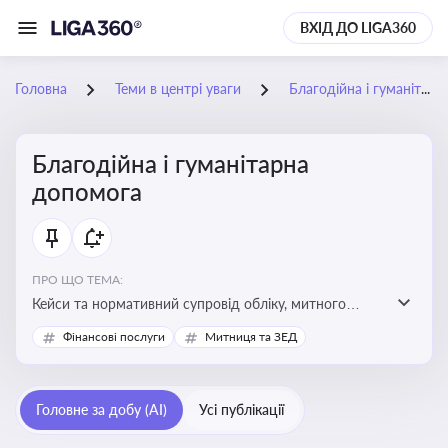
ВХІД ДО LIGA360
Головна
Теми в центрі уваги
Благодійна і гуманітарна допомога
Благодійна і гуманітарна
допомога
ПРО ЩО ТЕМА:
Кейси та нормативний супровід обліку, митного
оформлення, контролю та утилізації гуманітарної або
Фінансові послуги
Митниця та ЗЕД
благодійної допомоги
Головне за добу (AI)
Усі публікації