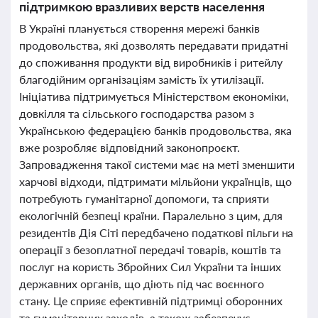
підтримкою вразливих верств населення
В Україні планується створення мережі банків
продовольства, які дозволять передавати придатні
до споживання продукти від виробників і ритейлу
благодійним організаціям замість їх утилізації.
Ініціатива підтримується Міністерством економіки,
довкілля та сільського господарства разом з
Українською федерацією банків продовольства, яка
вже розробляє відповідний законопроєкт.
Запровадження такої системи має на меті зменшити
харчові відходи, підтримати мільйони українців, що
потребують гуманітарної допомоги, та сприяти
екологічній безпеці країни. Паралельно з цим, для
резидентів Дія Сіті передбачено податкові пільги на
операції з безоплатної передачі товарів, коштів та
послуг на користь Збройних Сил України та інших
державних органів, що діють під час воєнного
стану. Це сприяє ефективній підтримці оборонних
та гуманітарних заходів, а також забезпечує