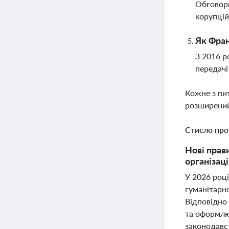
Обговорю
корупцій
Як Фран
З 2016 р
передачі
Кожне з пи
розширений
Стисло про
Нові прав
організаці
У 2026 році
гуманітарно
Відповідно 
та оформлю
законодавст