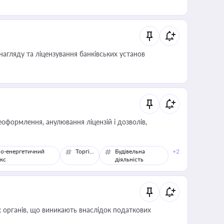
нагляду та ліцензування банківських установ
оформлення, анулювання ліцензій і дозволів,
о-енергетичний
Торгівля
Будівельна
+2
кс
діяльність
 органів, що виникають внаслідок податкових