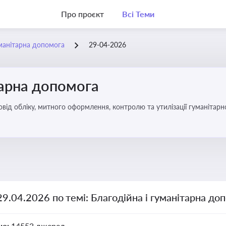
Про проєкт
Всі Теми
уманітарна допомога
29-04-2026
тарна допомога
від обліку, митного оформлення, контролю та утилізації гуманітарн
29.04.2026 по темі: Благодійна і гуманітарна до
но:
14553 джерел