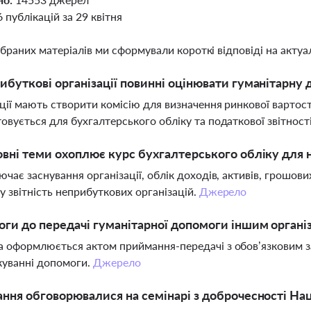
6 публікацій за 29 квітня
ібраних матеріалів ми сформували короткі відповіді на актуал
ибуткові організації повинні оцінювати гуманітарну 
ції мають створити комісію для визначення ринкової вартості
овується для бухгалтерського обліку та податкової звітност
овні теми охоплює курс бухгалтерського обліку для 
ючає заснування організації, облік доходів, активів, грошови
у звітність неприбуткових організацій.
Джерело
оги до передачі гуманітарної допомоги іншим органі
 оформлюється актом приймання-передачі з обов’язковим за
куванні допомоги.
Джерело
ання обговорювалися на семінарі з доброчесності Нац