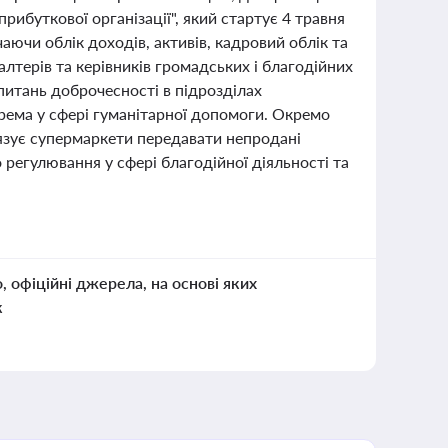
рибуткової організації", який стартує 4 травня
аючи облік доходів, активів, кадровий облік та
лтерів та керівників громадських і благодійних
 питань доброчесності в підрозділах
крема у сфері гуманітарної допомоги. Окремо
в’язує супермаркети передавати непродані
регулювання у сфері благодійної діяльності та
о, офіційні джерела, на основі яких
к