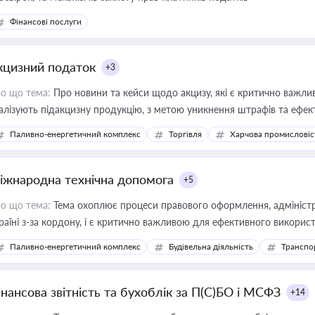
Фінансові послуги
кцизний податок
+3
о що тема:
Про новини та кейси щодо акцизу, які є критично важли
алізують підакцизну продукцію, з метою уникнення штрафів та ефек
Паливно-енергетичний комплекс
Торгівля
Харчова промисловіс
іжнародна технічна допомога
+5
о що тема:
Тема охоплює процеси правового оформлення, адміністр
раїні з-за кордону, і є критично важливою для ефективного використ
фраструктурних проєктів
Паливно-енергетичний комплекс
Будівельна діяльність
Транспо
інансова звітність та бухоблік за П(С)БО і МСФЗ
+14