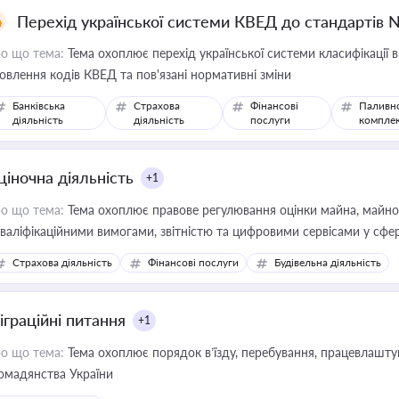
Перехід української системи КВЕД до стандартів 
о що тема:
Тема охоплює перехід української системи класифікації в
овлення кодів КВЕД та пов'язані нормативні зміни
Банківська
Страхова
Фінансові
Паливн
діяльність
діяльність
послуги
компле
ціночна діяльність
+1
о що тема:
Тема охоплює правове регулювання оцінки майна, майнови
кваліфікаційними вимогами, звітністю та цифровими сервісами у сфер
дійних змін у цій сфері корисне для власника бізнесу, керівника, юр
Страхова діяльність
Фінансові послуги
Будівельна діяльність
иватизації, оренди державного майна, корпоративних угод і перевірки
іграційні питання
+1
о що тема:
Тема охоплює порядок в’їзду, перебування, працевлаштув
омадянства України