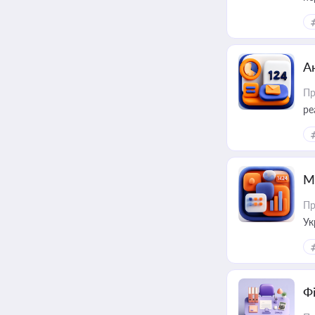
А
Пр
ре
М
Пр
Ук
ін
Ф