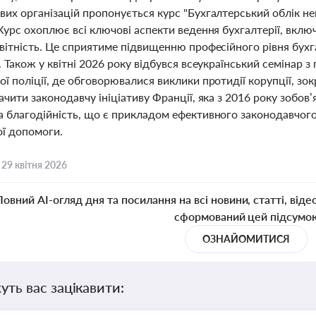
их організацій пропонується курс "Бухгалтерський облік неп
Курс охоплює всі ключові аспекти ведення бухгалтерії, включ
вітність. Це сприятиме підвищенню професійного рівня бухга
. Також у квітні 2026 року відбувся всеукраїнський семінар з
ї поліції, де обговорювалися виклики протидії корупції, зо
ачити законодавчу ініціативу Франції, яка з 2016 року зобо
 благодійність, що є прикладом ефективного законодавчого 
ої допомоги.
,
29 квітня 2026
Повний AI-огляд дня та посилання на всі новини, статті, віде
сформований цей підсумо
ОЗНАЙОМИТИСЯ
уть вас зацікавити: