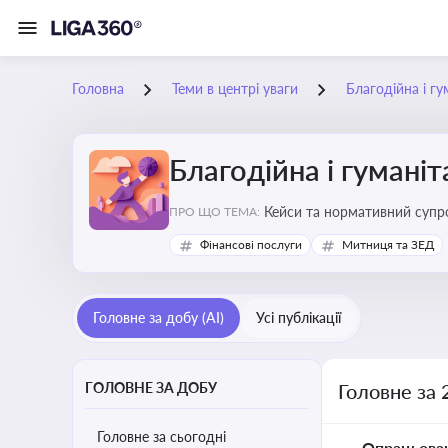
Головна
Теми в центрі уваги
Благодійна і г
Благодійна і гумані
Кейси та нормативний супро
ПРО ЩО ТЕМА:
Фінансові послуги
Митниця та ЗЕД
Головне за добу (AI)
Усі публікації
ГОЛОВНЕ ЗА ДОБУ
Головне за 
Головне за сьогодні
Опрацьова