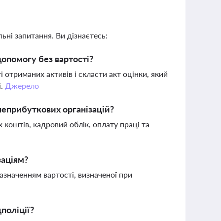
ьні запитання. Ви дізнаєтесь:
допомогу без вартості?
 отриманих активів і скласти акт оцінки, який
і.
Джерело
неприбуткових організацій?
х коштів, кадровий облік, оплату праці та
заціям?
значенням вартості, визначеної при
поліції?