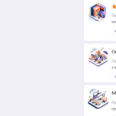
Пр
он
О
Пр
з 
ме
пр
М
Пр
гр