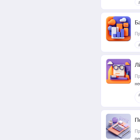
Ба
Пр
Лі
Пр
не
П
Пр
пе