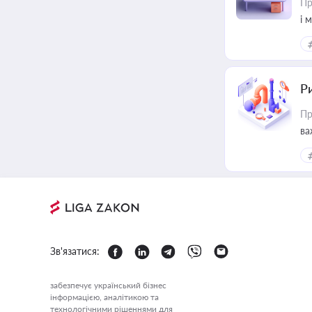
Пр
і 
Ри
Пр
ва
Зв'язатися:
забезпечує український бізнес
інформацією, аналітикою та
технологічними рішеннями для