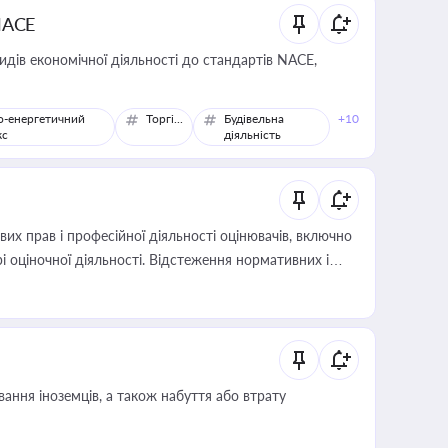
NACE
идів економічної діяльності до стандартів NACE,
о-енергетичний
Торгівля
Будівельна
+10
кс
діяльність
х прав і професійної діяльності оцінювачів, включно
і оціночної діяльності. Відстеження нормативних і
иста або бухгалтера під час оподаткування,
 статусу суб'єктів оціночної діяльності
ання іноземців, а також набуття або втрату