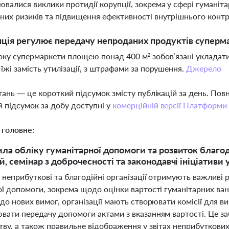
валися виклики протидії корупції, зокрема у сфері гуманіта
них ризиків та підвищення ефективності внутрішнього кон
ція регулює передачу непроданих продуктів супер
оку супермаркети площею понад 400 м² зобов’язані укладат
 їжі замість утилізації, з штрафами за порушення.
Джерело
тань — це короткий підсумок змісту публікацій за день. По
 підсумок за добу доступні у
комерційній версії Платформи
 головне:
ила обліку гуманітарної допомоги та розвиток благод
й, семінар з доброчесності та законодавчі ініціативи 
 неприбуткові та благодійні організації отримують важливі
ї допомоги, зокрема щодо оцінки вартості гуманітарних ван
до нових вимог, організації мають створювати комісії для в
вати передачу допомоги актами з вказанням вартості. Це заб
ву, а також правильне відображення у звітах неприбуткових 