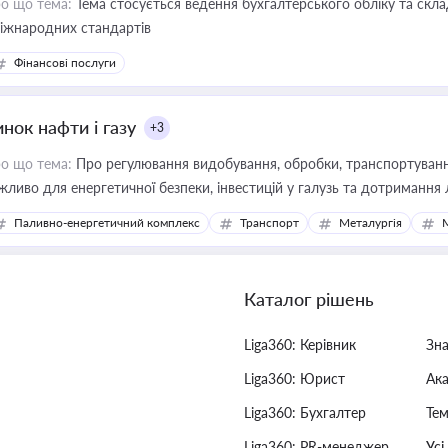
о що тема:
Тема стосується ведення бухгалтерського обліку та скла
міжнародних стандартів
Фінансові послуги
нок нафти і газу
+3
о що тема:
Про регулювання видобування, обробки, транспортування
жливо для енергетичної безпеки, інвестицій у галузь та дотримання 
Паливно-енергетичний комплекс
Транспорт
Металургія
Каталог рішень
Liga360: Керівник
Зн
Liga360: Юрист
Ак
Liga360: Бухгалтер
Тем
Liga360: PR-менеджер
Усі