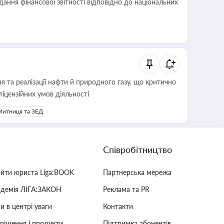
дання фінансової звітності відповідно до національних
 та реалізації нафти й природного газу, що критично
ліцензійних умов діяльності
Митниця та ЗЕД
Співробітництво
айти юриста Liga:BOOK
Партнерська мережа
адемія ЛІГА:ЗАКОН
Реклама та PR
и в центрі уваги
Контакти
 рішення і продукти
Підтримка абонентів