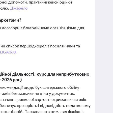
рної допомоги, практичні кейси оцінки
тролю.
Джерело
маркетами?
и договори з благодійними організаціями для
вний список першоджерел з посиланнями та
 LIGA360.
ійної діяльності: курс для неприбуткових
у 2026 році
 рекомендації щодо бухгалтерського обліку
тажів без зазначення ціни у документах.
изначення ринкової вартості отриманих активів
езпечує прозорість і відповідність податковому
організацій. Паралельно з цим, для фахівців