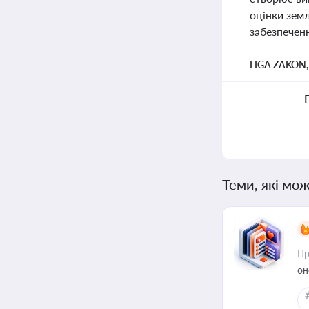
оцінки земл
забезпеченн
LIGA ZAKON
Теми, які мож
Пр
он