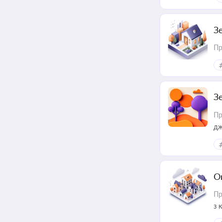
З
Пр
З
Пр
дж
О
Пр
з 
ме