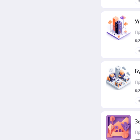
пр
У
Пр
до
Б
Пр
до
З
Пр
ва