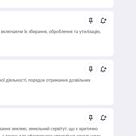
 статусу суб'єктів оціночної діяльності
включаючи їх збирання, оброблення та утилізацію,
ої діяльності, порядок отримання дозвільних
ування землею, земельний сервітут, що є критично
, а також для ефективного управління земельними