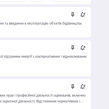
я та введення в експлуатацію об’єктів будівництва
 підтримки енергії з альтернативних і відновлюваних
х прав і професійної діяльності оцінювачів, включно
і оціночної діяльності. Відстеження нормативних і
иста або бухгалтера під час оподаткування,