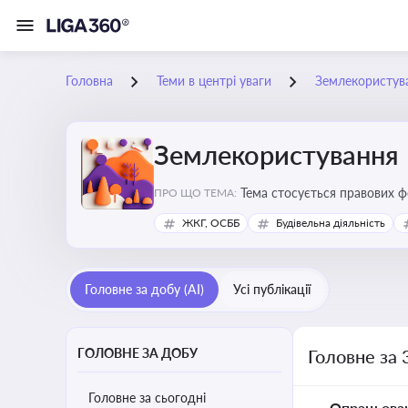
Головна
Теми в центрі уваги
Землекористув
Землекористування
Тема стосується правових 
ПРО ЩО ТЕМА:
власності
ЖКГ, ОСББ
Будівельна діяльність
Головне за добу (AI)
Усі публікації
ГОЛОВНЕ ЗА ДОБУ
Головне за 
Головне за сьогодні
Опрацьова