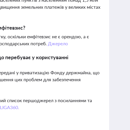
ідвищення земельних платежів у великих містах
мфітевзис?
у, оскільки емфітевзис не є орендою, а є
осподарських потреб.
Джерело
що перебуває у користуванні
передані у приватизацію Фонду держмайна, що
ішення цих проблем для забезпечення
вний список першоджерел з посиланнями та
 LIGA360.