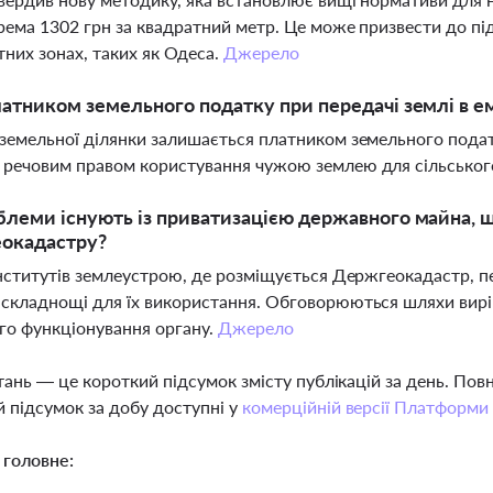
крема 1302 грн за квадратний метр. Це може призвести до п
тних зонах, таких як Одеса.
Джерело
латником земельного податку при передачі землі в е
земельної ділянки залишається платником земельного податк
 речовим правом користування чужою землею для сільськог
блеми існують із приватизацією державного майна, 
окадастру?
інститутів землеустрою, де розміщується Держгеокадастр, 
складнощі для їх використання. Обговорюються шляхи вир
о функціонування органу.
Джерело
тань — це короткий підсумок змісту публікацій за день. По
 підсумок за добу доступні у
комерційній версії Платформи
 головне: