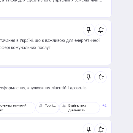
ачання в Україні, що є важливою для енергетичної
 сфері комунальних послуг
оформлення, анулювання ліцензій і дозволів,
о-енергетичний
Торгівля
Будівельна
+2
кс
діяльність