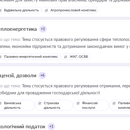
сурсами
Будівельна діяльність
Агропромисловий комплекс
еплоенергетика
+1
о що тема:
Тема стосується правового регулювання сфери теплопост
зпеки, економіки підприємств та дотримання законодавчих вимог у
Паливно-енергетичний комплекс
ЖКГ, ОСББ
цензії, дозволи
+6
о що тема:
Тема стосується правового регулювання отримання, пере
обхідних для провадження господарської діяльності
Банківська
Страхова
Фінансові
Паливн
діяльність
діяльність
послуги
компле
кологічний податок
+1