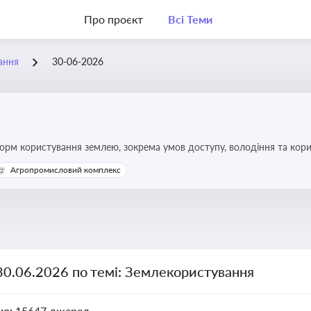
Про проєкт
Всі Теми
ання
30-06-2026
форм користування землею, зокрема умов доступу, володіння та кор
Агропромисловий комплекс
30.06.2026 по темі: Землекористування
но:
15647 джерел