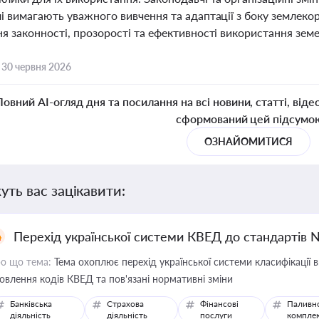
і вимагають уважного вивчення та адаптації з боку землекор
я законності, прозорості та ефективності використання земел
,
30 червня 2026
Повний AI-огляд дня та посилання на всі новини, статті, віде
сформований цей підсумо
ОЗНАЙОМИТИСЯ
уть вас зацікавити:
Перехід української системи КВЕД до стандартів 
о що тема:
Тема охоплює перехід української системи класифікації в
овлення кодів КВЕД та пов'язані нормативні зміни
Банківська
Страхова
Фінансові
Паливн
діяльність
діяльність
послуги
компле