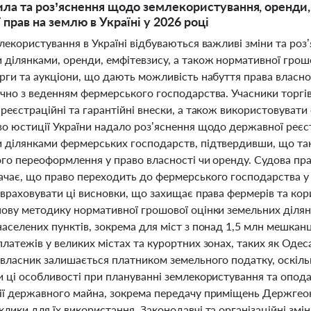
ила та роз’яснення щодо землекористування, оренди,
 прав на землю в Україні у 2026 році
лекористування в Україні відбуваються важливі зміни та роз
 ділянками, оренди, емфітевзису, а також нормативної грошо
рги та аукціони, що дають можливість набуття права власнос
ючно з веденням фермерського господарства. Учасники торг
реєстраційні та гарантійні внески, а також використовуват
во юстиції України надало роз’яснення щодо державної реєс
 ділянками фермерських господарств, підтвердивши, що таке
ого переоформлення у право власності чи оренду. Судова пр
ачає, що право переходить до фермерського господарства у 
 враховувати ці висновки, що захищає права фермерів та кори
нову методику нормативної грошової оцінки земельних ділян
населених пунктів, зокрема для міст з понад 1,5 млн мешкан
латежів у великих містах та курортних зонах, таких як Одеса
 власник залишається платником земельного податку, оскіл
и ці особливості при плануванні землекористування та опо
ії державного майна, зокрема передачу приміщень Держгеока
лики для їх використання. Законодавчі та організаційні змін