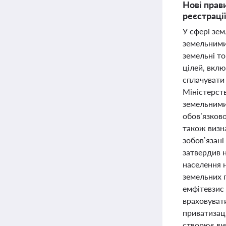
Нові прав
реєстрації
У сфері зем
земельними
земельні то
цілей, вкл
сплачувати 
Міністерст
земельними
обов’язков
також визн
зобов’язані
затвердив 
населення 
земельних п
емфітевзис
враховуват
приватизац
створює вик