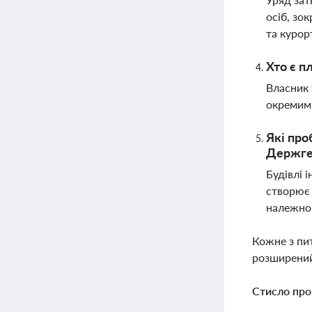
осіб, зо
та курор
Хто є п
Власник 
окремим
Які про
Держге
Будівлі 
створює 
належног
Кожне з пи
розширений
Стисло про