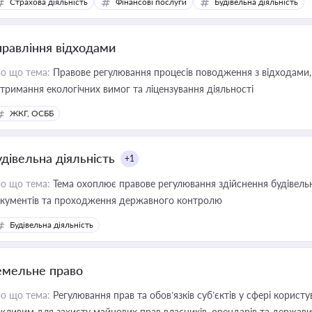
Страхова діяльність
Фінансові послуги
Будівельна діяльність
иватизації, оренди державного майна, корпоративних угод і перевірки
правління відходами
о що тема:
Правове регулювання процесів поводження з відходами, 
тримання екологічних вимог та ліцензування діяльності
ЖКГ, ОСББ
удівельна діяльність
+1
о що тема:
Тема охоплює правове регулювання здійснення будівельн
кументів та проходження державного контролю
Будівельна діяльність
емельне право
о що тема:
Регулювання прав та обов’язків суб’єктів у сфері корист
жливим для захисту майнових прав власників, орендарів та держави