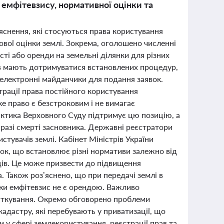
 емфітевзису, нормативної оцінки та
’яснення, які стосуються права користування
вої оцінки землі. Зокрема, оголошено численні
ті або оренди на земельні ділянки для різних
ів мають дотримуватися встановлених процедур,
и електронні майданчики для подання заявок.
трації права постійного користування
 право є безстроковим і не вимагає
актика Верховного Суду підтримує цю позицію, а
разі смерті засновника. Державні реєстратори
стувачів землі. Кабінет Міністрів України
ок, що встановлює різні нормативи залежно від
ців. Це може призвести до підвищення
. Також роз’яснено, що при передачі землі в
ьки емфітевзис не є орендою. Важливо
даткування. Окремо обговорено проблеми
дастру, які перебувають у приватизації, що
и у сфері землекористування, реєстрації прав та