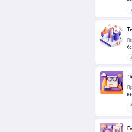
ре
Т
Пр
бе
Лі
Пр
не
Е