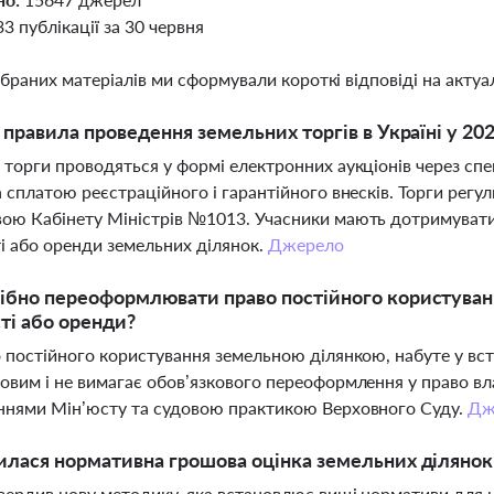
33 публікації за 30 червня
ібраних матеріалів ми сформували короткі відповіді на актуал
і правила проведення земельних торгів в Україні у 202
 торги проводяться у формі електронних аукціонів через сп
а сплатою реєстраційного і гарантійного внесків. Торги ре
ою Кабінету Міністрів №1013. Учасники мають дотримувати
і або оренди земельних ділянок.
Джерело
ібно переоформлювати право постійного користуван
ті або оренди?
о постійного користування земельною ділянкою, набуте у вс
овим і не вимагає обов’язкового переоформлення у право вл
ннями Мін’юсту та судовою практикою Верховного Суду.
Дж
илася нормативна грошова оцінка земельних ділянок 
вердив нову методику, яка встановлює вищі нормативи для н