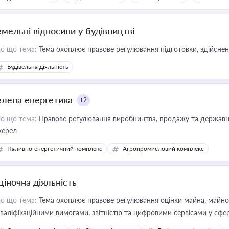
емельні відносини у будівництві
о що тема:
Тема охоплює правове регулювання підготовки, здійсненн
Будівельна діяльність
елена енергетика
+2
о що тема:
Правове регулювання виробництва, продажу та державної
ерел
Паливно-енергетичний комплекс
Агропромисловий комплекс
ціночна діяльність
о що тема:
Тема охоплює правове регулювання оцінки майна, майнови
кваліфікаційними вимогами, звітністю та цифровими сервісами у сфер
дійних змін у цій сфері корисне для власника бізнесу, керівника, юр