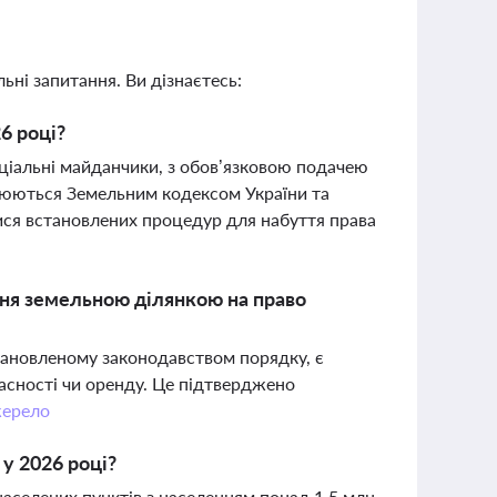
ьні запитання. Ви дізнаєтесь:
6 році?
еціальні майданчики, з обов’язковою подачею
гулюються Земельним кодексом України та
ся встановлених процедур для набуття права
ня земельною ділянкою на право
тановленому законодавством порядку, є
асності чи оренду. Це підтверджено
ерело
у 2026 році?
аселених пунктів з населенням понад 1,5 млн