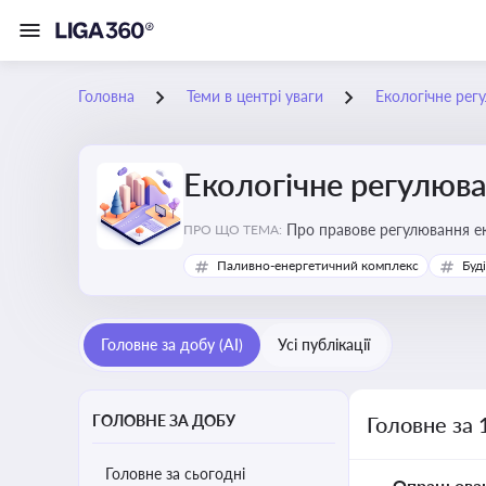
Головна
Теми в центрі уваги
Екологічне рег
Екологічне регулюв
Про правове регулювання ек
ПРО ЩО ТЕМА:
європейськими нормами
Паливно-енергетичний комплекс
Буд
Головне за добу (AI)
Усі публікації
ГОЛОВНЕ ЗА ДОБУ
Головне за 
Головне за сьогодні
Опрацьова