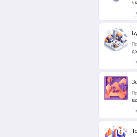
з 
ме
пр
Б
Пр
до
З
Пр
ва
ре
Т