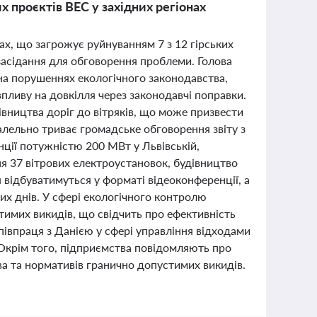
 проєктів ВЕС у західних регіонах
ах, що загрожує руйнуванням 7 з 12 гірських
 засідання для обговорення проблеми. Голова
на порушеннях екологічного законодавства,
впливу на довкілля через законодавчі поправки.
вництва доріг до вітряків, що може призвести
лельно триває громадське обговорення звіту з
нції потужністю 200 МВт у Львівській,
ня 37 вітрових електроустановок, будівництво
 відбуватимуться у форматі відеоконференції, а
х днів. У сфері екологічного контролю
имих викидів, що свідчить про ефективність
півпраця з Данією у сфері управління відходами
 Окрім того, підприємства повідомляють про
а та нормативів гранично допустимих викидів.