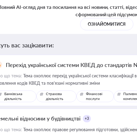
Повний AI-огляд дня та посилання на всі новини, статті, віде
сформований цей підсумо
ОЗНАЙОМИТИСЯ
уть вас зацікавити:
Перехід української системи КВЕД до стандартів 
о що тема:
Тема охоплює перехід української системи класифікації в
овлення кодів КВЕД та пов'язані нормативні зміни
Банківська
Страхова
Фінансові
Паливн
діяльність
діяльність
послуги
компле
емельні відносини у будівництві
+3
о що тема:
Тема охоплює правове регулювання підготовки, здійсненн