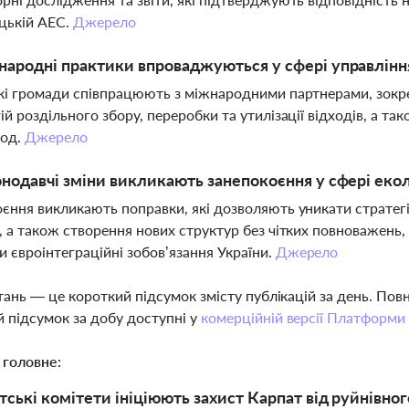
цькій АЕС.
Джерело
народні практики впроваджуються у сфері управлінн
кі громади співпрацюють з міжнародними партнерами, зокр
ій роздільного збору, переробки та утилізації відходів, а т
вод.
Джерело
онодавчі зміни викликають занепокоєння у сфері еко
єння викликають поправки, які дозволяють уникати стратегіч
, а також створення нових структур без чітких повноважень
 євроінтеграційні зобов’язання України.
Джерело
тань — це короткий підсумок змісту публікацій за день. По
 підсумок за добу доступні у
комерційній версії Платформи
 головне:
ські комітети ініціюють захист Карпат від руйнівного