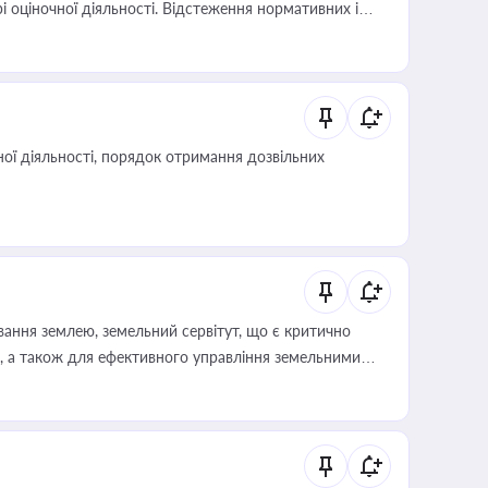
і оціночної діяльності. Відстеження нормативних і
иста або бухгалтера під час оподаткування,
 статусу суб'єктів оціночної діяльності
ої діяльності, порядок отримання дозвільних
ування землею, земельний сервітут, що є критично
, а також для ефективного управління земельними