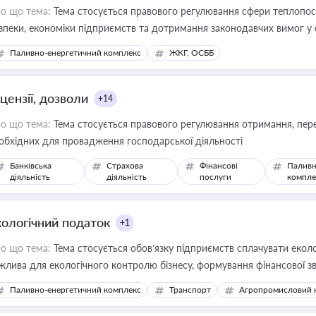
о що тема:
Тема стосується правового регулювання сфери теплопост
зпеки, економіки підприємств та дотримання законодавчих вимог у
Паливно-енергетичний комплекс
ЖКГ, ОСББ
цензії, дозволи
+14
о що тема:
Тема стосується правового регулювання отримання, пере
обхідних для провадження господарської діяльності
Банківська
Страхова
Фінансові
Паливн
діяльність
діяльність
послуги
компле
кологічний податок
+1
о що тема:
Тема стосується обов’язку підприємств сплачувати еколо
жлива для екологічного контролю бізнесу, формування фінансової 
конодавства
Паливно-енергетичний комплекс
Транспорт
Агропромисловий 