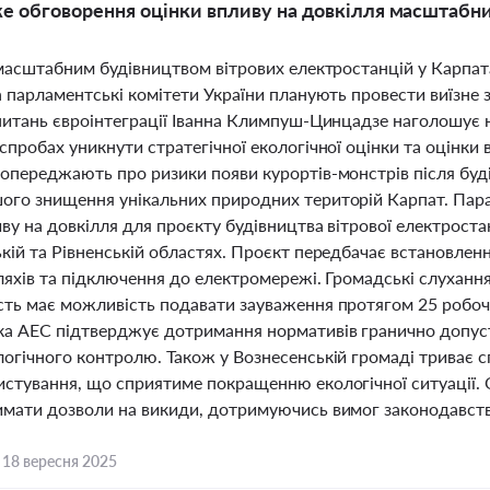
е обговорення оцінки впливу на довкілля масштабних
 масштабним будівництвом вітрових електростанцій у Карпат
а парламентські комітети України планують провести виїзне
 питань євроінтеграції Іванна Климпуш-Цинцадзе наголошує 
спробах уникнути стратегічної екологічної оцінки та оцінки 
попереджають про ризики появи курортів-монстрів після буді
ого знищення унікальних природних територій Карпат. Пара
ву на довкілля для проєкту будівництва вітрової електроста
кій та Рівненській областях. Проєкт передбачає встановлен
ляхів та підключення до електромережі. Громадські слухання
сть має можливість подавати зауваження протягом 25 робочи
а АЕС підтверджує дотримання нормативів гранично допуст
огічного контролю. Також у Вознесенській громаді триває с
истування, що сприятиме покращенню екологічної ситуації.
имати дозволи на викиди, дотримуючись вимог законодавств
,
18 вересня 2025