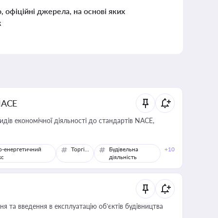
о, офіційні джерела, на основі яких
к
NACE
идів економічної діяльності до стандартів NACE,
о-енергетичний
Торгівля
Будівельна
+10
кс
діяльність
я та введення в експлуатацію об’єктів будівництва