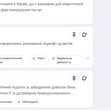
ачання в Україні, що є важливою для енергетичної
 сфері комунальних послуг
оформлення, анулювання ліцензій і дозволів,
о-енергетичний
Торгівля
Будівельна
+2
кс
діяльність
гічний податок за забруднення довкілля. Вона
звітності та дотримання природоохоронного
комплекс
Металургія