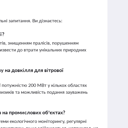
ьні запитання. Ви дізнаєтесь:
ї?
бтів, знищенням пралісів, порушенням
ризвести до втрати унікальних природних
у на довкілля для вітрової
ї потужністю 200 МВт у кількох областях
 ризиків та можливість подання зауважень
 на промислових об’єктах?
ми екологічного моніторингу, регулярні
нормативам, як це здійснюється, наприклад, на