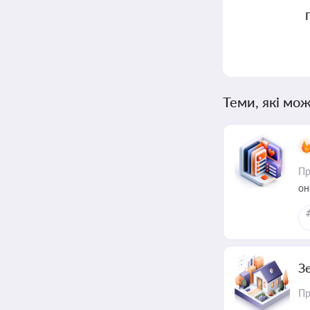
Теми, які мож
Пр
он
З
Пр