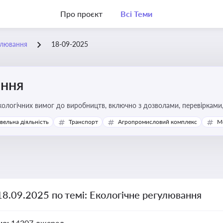
Про проєкт
Всі Теми
улювання
18-09-2025
ання
ологічних вимог до виробництв, включно з дозволами, перевірками, 
івельна діяльність
Транспорт
Агропромисловий комплекс
М
18.09.2025 по темі: Екологічне регулювання
но:
14307 джерел