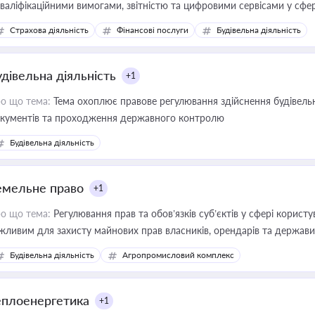
кваліфікаційними вимогами, звітністю та цифровими сервісами у сфер
дійних змін у цій сфері корисне для власника бізнесу, керівника, юр
Страхова діяльність
Фінансові послуги
Будівельна діяльність
иватизації, оренди державного майна, корпоративних угод і перевірки
удівельна діяльність
+1
о що тема:
Тема охоплює правове регулювання здійснення будівельн
кументів та проходження державного контролю
Будівельна діяльність
емельне право
+1
о що тема:
Регулювання прав та обов’язків суб’єктів у сфері корист
жливим для захисту майнових прав власників, орендарів та держави
сурсами
Будівельна діяльність
Агропромисловий комплекс
еплоенергетика
+1