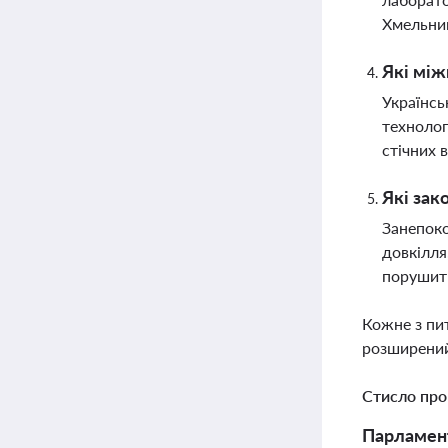
Хмельни
Які між
Українсь
технолог
стічних 
Які зак
Занепоко
довкілля
порушити
Кожне з пи
розширений
Стисло про
Парламент