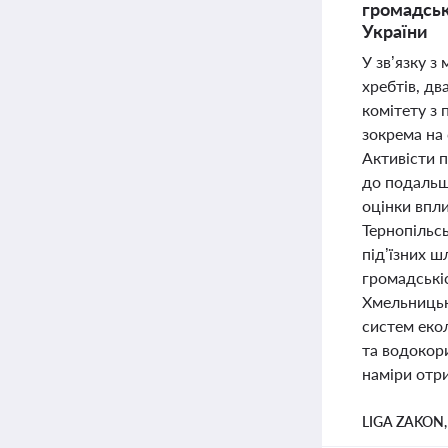
громадськ
України
У зв’язку з
хребтів, дв
комітету з
зокрема на 
Активісти 
до подальш
оцінки впли
Тернопільсь
під’їзних ш
громадські
Хмельницьк
систем екол
та водокор
наміри отр
LIGA ZAKON