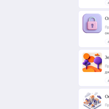
О
Пр
ох
З
Пр
дж
О
Пр