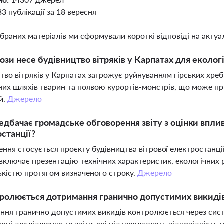
33 публікації за 18 вересня
ібраних матеріалів ми сформували короткі відповіді на актуал
рози несе будівництво вітряків у Карпатах для екологі
тво вітряків у Карпатах загрожує руйнуванням гірських хре
них шляхів тварин та появою курортів-монстрів, що може п
й.
Джерело
дбачає громадське обговорення звіту з оцінки вплив
станції?
ння стосується проєкту будівництва вітрової електростанці
 включає презентацію технічних характеристик, екологічних
кістю протягом визначеного строку.
Джерело
ролюється дотримання гранично допустимих викидів
ня гранично допустимих викидів контролюється через систе
рні дослідження та звіти, які підтверджують відповідність 