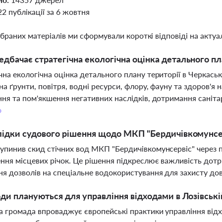
22 публікації за 6 жовтня
ібраних матеріалів ми сформували короткі відповіді на актуал
дбачає стратегічна екологічна оцінка детального пла
чна екологічна оцінка детального плану території в Черкаськ
на ґрунти, повітря, водні ресурси, флору, фауну та здоров'я
ння та пом'якшення негативних наслідків, дотримання санітар
о
лідки судового рішення щодо МКП "Бердичівкомунсе
упинив скид стічних вод МКП "Бердичівкомунсервіс" через 
ння місцевих річок. Це рішення підкреслює важливість дот
я дозволів на спеціальне водокористування для захисту до
оди плануються для управління відходами в Лозівські
а громада впроваджує європейські практики управління відх