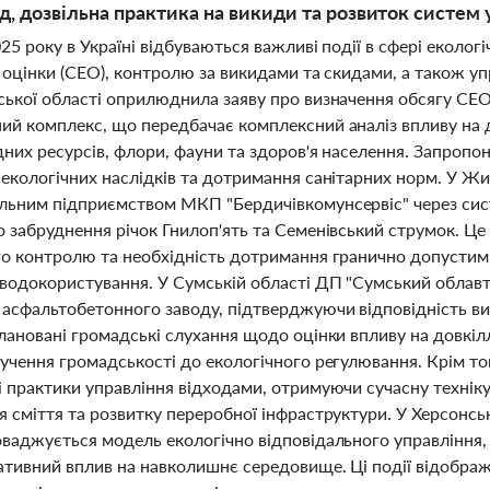
од, дозвільна практика на викиди та розвиток систем 
25 року в Україні відбуваються важливі події в сфері еколо
 оцінки (СЕО), контролю за викидами та скидами, а також у
ської області оприлюднила заяву про визначення обсягу СЕО 
ий комплекс, що передбачає комплексний аналіз впливу на д
дних ресурсів, флори, фауни та здоров'я населення. Запропо
 екологічних наслідків та дотримання санітарних норм. У Жи
льним підприємством МКП "Бердичівкомунсервіс" через сис
о забруднення річок Гнилоп'ять та Семенівський струмок. Ц
го контролю та необхідність дотримання гранично допустими
 водокористування. У Сумській області ДП "Сумський облавт
 асфальтобетонного заводу, підтверджуючи відповідність в
лановані громадські слухання щодо оцінки впливу на довкілл
лучення громадськості до екологічного регулювання. Крім т
і практики управління відходами, отримуючи сучасну техні
я сміття та розвитку переробної інфраструктури. У Херсонс
оваджується модель екологічно відповідального управління,
ативний вплив на навколишнє середовище. Ці події відображ