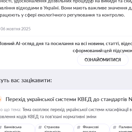
ьності, удосконалення дозвільних процедур на викиди та ск
вління відходами в Україні. Вони мають важливе значення дл
 працюють у сфері екологічного регулювання та контролю.
,
06 жовтня 2025
Повний AI-огляд дня та посилання на всі новини, статті, віде
сформований цей підсумо
ОЗНАЙОМИТИСЯ
уть вас зацікавити:
Перехід української системи КВЕД до стандартів 
о що тема:
Тема охоплює перехід української системи класифікації в
овлення кодів КВЕД та пов'язані нормативні зміни
Банківська
Страхова
Фінансові
Паливн
діяльність
діяльність
послуги
компле