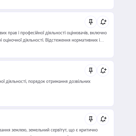
х прав і професійної діяльності оцінювачів, включно
і оціночної діяльності. Відстеження нормативних і
иста або бухгалтера під час оподаткування,
 статусу суб'єктів оціночної діяльності
ої діяльності, порядок отримання дозвільних
ування землею, земельний сервітут, що є критично