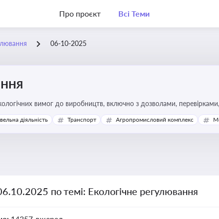
Про проєкт
Всі Теми
улювання
06-10-2025
ання
ологічних вимог до виробництв, включно з дозволами, перевірками, 
івельна діяльність
Транспорт
Агропромисловий комплекс
М
06.10.2025 по темі: Екологічне регулювання
но:
14357 джерел