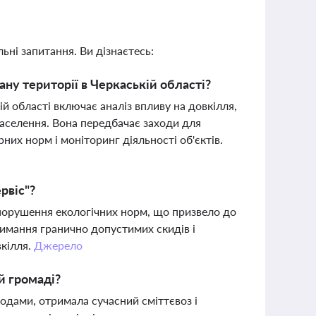
ьні запитання. Ви дізнаєтесь:
ну території в Черкаській області?
ій області включає аналіз впливу на довкілля,
 населення. Вона передбачає заходи для
них норм і моніторинг діяльності об'єктів.
рвіс"?
порушення екологічних норм, що призвело до
римання гранично допустимих скидів і
вкілля.
Джерело
й громаді?
одами, отримала сучасний сміттєвоз і