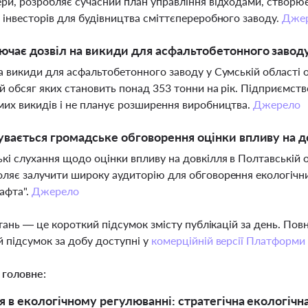
ри, розробляє сучасний план управління відходами, створює
 інвесторів для будівництва сміттєпереробного заводу.
Дже
чає дозвіл на викиди для асфальтобетонного заводу
а викиди для асфальтобетонного заводу у Сумській області 
й обсяг яких становить понад 353 тонни на рік. Підприємст
их викидів і не планує розширення виробництва.
Джерело
увається громадське обговорення оцінки впливу на д
кі слухання щодо оцінки впливу на довкілля в Полтавській о
ляє залучити широку аудиторію для обговорення екологічних
афта".
Джерело
тань — це короткий підсумок змісту публікацій за день. По
 підсумок за добу доступні у
комерційній версії Платформи
 головне:
 в екологічному регулюванні: стратегічна екологічна