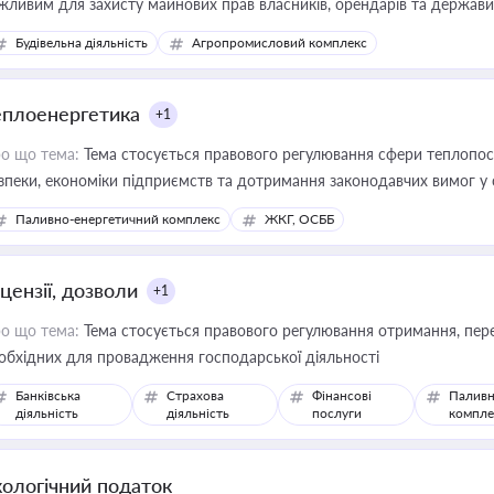
жливим для захисту майнових прав власників, орендарів та держави
сурсами
Будівельна діяльність
Агропромисловий комплекс
еплоенергетика
+1
о що тема:
Тема стосується правового регулювання сфери теплопост
зпеки, економіки підприємств та дотримання законодавчих вимог у
Паливно-енергетичний комплекс
ЖКГ, ОСББ
цензії, дозволи
+1
о що тема:
Тема стосується правового регулювання отримання, пере
обхідних для провадження господарської діяльності
Банківська
Страхова
Фінансові
Паливн
діяльність
діяльність
послуги
компле
кологічний податок