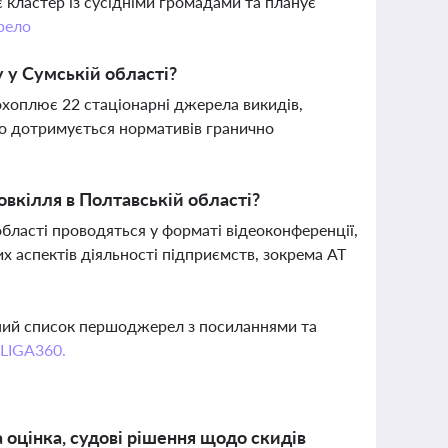
 кластер із сусідніми громадами та планує
рело
 у Сумській області?
охоплює 22 стаціонарні джерела викидів,
во дотримується нормативів гранично
овкілля в Полтавській області?
бласті проводяться у форматі відеоконференції,
 аспектів діяльності підприємств, зокрема АТ
вний список першоджерел з посиланнями та
 LIGA360.
 оцінка, судові рішення щодо скидів