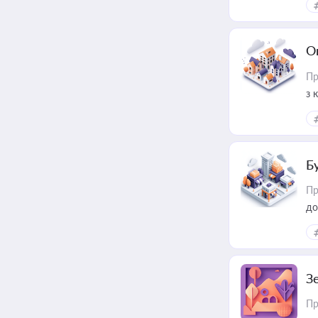
О
Пр
з 
ме
пр
Б
Пр
до
З
Пр