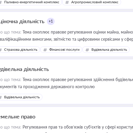
Паливно-енергетичний комплекс
Агропромисловий комплекс
ціночна діяльність
+1
о що тема:
Тема охоплює правове регулювання оцінки майна, майнови
кваліфікаційними вимогами, звітністю та цифровими сервісами у сфер
дійних змін у цій сфері корисне для власника бізнесу, керівника, юр
Страхова діяльність
Фінансові послуги
Будівельна діяльність
иватизації, оренди державного майна, корпоративних угод і перевірки
удівельна діяльність
о що тема:
Тема охоплює правове регулювання здійснення будівельн
кументів та проходження державного контролю
Будівельна діяльність
емельне право
о що тема:
Регулювання прав та обов’язків суб’єктів у сфері корист