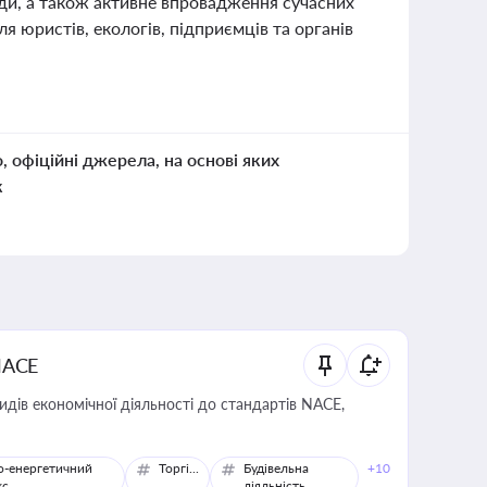
иди, а також активне впровадження сучасних
я юристів, екологів, підприємців та органів
о, офіційні джерела, на основі яких
к
NACE
идів економічної діяльності до стандартів NACE,
о-енергетичний
Торгівля
Будівельна
+10
кс
діяльність