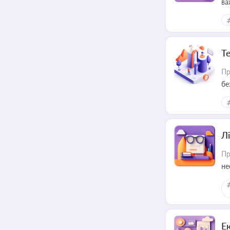
ва
ре
Т
Пр
бе
Лі
Пр
не
Е