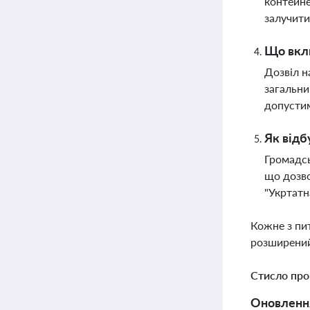
контейне
залучити
Що вклю
Дозвіл н
загальни
допустим
Як відб
Громадсь
що дозво
"Укртатн
Кожне з пи
розширений
Стисло про
Оновлення