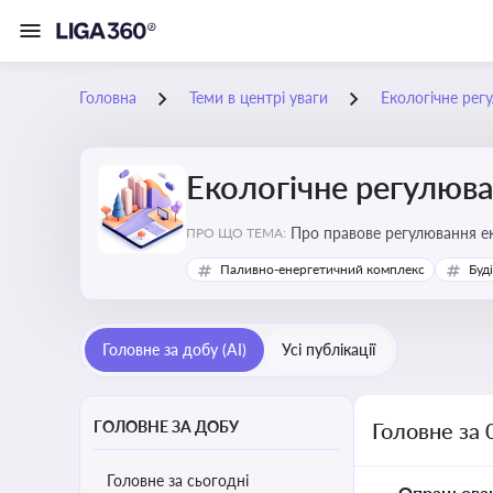
Головна
Теми в центрі уваги
Екологічне рег
Екологічне регулюв
Про правове регулювання ек
ПРО ЩО ТЕМА:
європейськими нормами
Паливно-енергетичний комплекс
Буд
Головне за добу (AI)
Усі публікації
ГОЛОВНЕ ЗА ДОБУ
Головне за 
Головне за сьогодні
Опрацьова