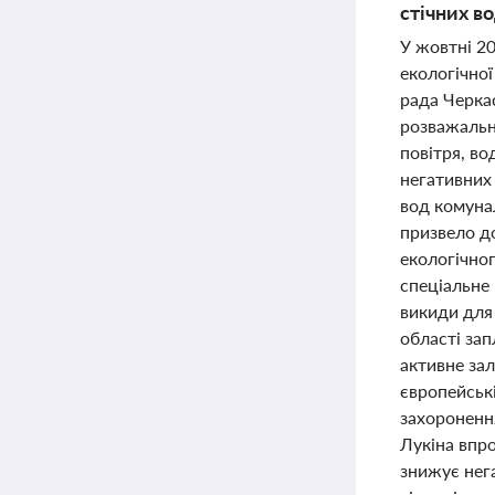
стічних в
У жовтні 20
екологічної
рада Черка
розважальн
повітря, во
негативних
вод комуна
призвело д
екологічно
спеціальне
викиди для
області зап
активне за
європейськ
захороненн
Лукiна впр
знижує нег