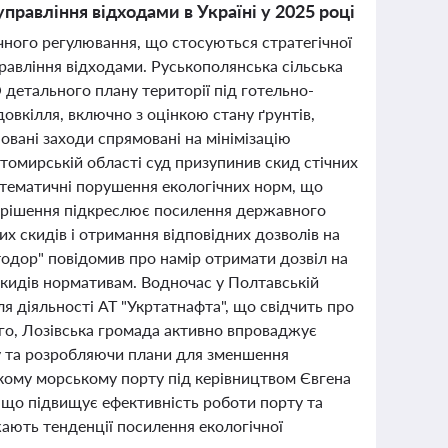
управління відходами в Україні у 2025 році
гічного регулювання, що стосуються стратегічної
правління відходами. Руськополянська сільська
детального плану території під готельно-
овкілля, включно з оцінкою стану ґрунтів,
новані заходи спрямовані на мінімізацію
томирській області суд призупинив скид стічних
тематичні порушення екологічних норм, що
е рішення підкреслює посилення державного
х скидів і отримання відповідних дозволів на
одор" повідомив про намір отримати дозвіл на
икидів нормативам. Водночас у Полтавській
я діяльності АТ "Укртатнафта", що свідчить про
ого, Лозівська громада активно впроваджує
ку та розробляючи плани для зменшення
ькому морському порту під керівництвом Євгена
 що підвищує ефективність роботи порту та
ають тенденції посилення екологічної