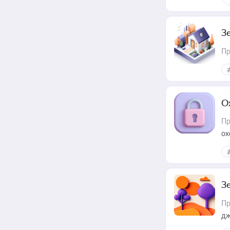
З
Пр
О
Пр
ох
З
Пр
дж