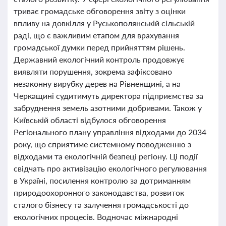
триває громадське обговорення звіту з оцінки
впливу на довкілля у Руськополянській сільській
раді, що є важливим етапом для врахування
громадської думки перед прийняттям рішень.
Державний екологічний контроль продовжує
виявляти порушення, зокрема зафіксовано
незаконну вирубку дерев на Рівненщині, а на
Черкащині судитимуть директора підприємства за
забруднення земель азотними добривами. Також у
Київській області відбулося обговорення
Регіонального плану управління відходами до 2034
року, що сприятиме системному поводженню з
відходами та екологічній безпеці регіону. Ці події
свідчать про активізацію екологічного регулювання
в Україні, посилення контролю за дотриманням
природоохоронного законодавства, розвиток
сталого бізнесу та залучення громадськості до
екологічних процесів. Водночас міжнародні