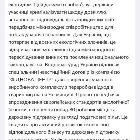
екоцидом. Цей документ зобов’язує держави-
учасниці криміналізувати шкоду довкіллю,
встановлює відповідальність юридичних осіб і
передбачає міжнародне співробітництво для
розслідування екозлочинів. Для України, що
потерпає від воєнних екологічних злочинів, це
відкриває нові можливості для міжнародного
переслідування винних та посилення національного
законодавства. Водночас уряд України підписав
спеціальний інвестиційний договір із компанією
"ФІДНОВА ЦЕНТР" для створення сучасного
виробничого комплексу з переробки відходів
тваринництва на Черкащині. Проєкт передбачає
впровадження європейських стандартів екологічної
безпеки, створення понад 80 робочих місць та
державну підтримку у вигляді податкових пільг. Це
свідчить про активний розвиток екологічно
відповідального бізнесу та державну підтримку
сталого розвитку. У сфері екологічного регулювання