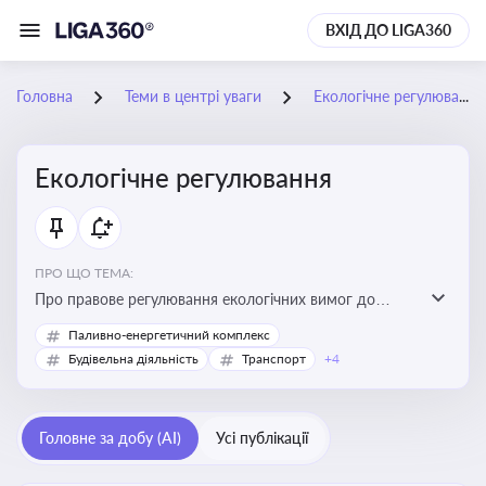
ВХІД ДО LIGA360
Головна
Теми в центрі уваги
Екологічне регулювання
Екологічне регулювання
ПРО ЩО ТЕМА:
Про правове регулювання екологічних вимог до
виробництв, включно з дозволами, перевірками,
Паливно-енергетичний комплекс
стандартами викидів і гармонізацією з
Будівельна діяльність
Транспорт
+4
європейськими нормами
Головне за добу (AI)
Усі публікації