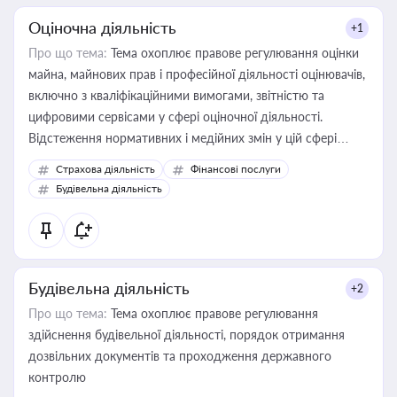
Оціночна діяльність
+1
Про що тема:
Тема охоплює правове регулювання оцінки
майна, майнових прав і професійної діяльності оцінювачів,
включно з кваліфікаційними вимогами, звітністю та
цифровими сервісами у сфері оціночної діяльності.
Відстеження нормативних і медійних змін у цій сфері
корисне для власника бізнесу, керівника, юриста або
Страхова діяльність
Фінансові послуги
бухгалтера під час оподаткування, приватизації, оренди
Будівельна діяльність
державного майна, корпоративних угод і перевірки
статусу суб'єктів оціночної діяльності
Будівельна діяльність
+2
Про що тема:
Тема охоплює правове регулювання
здійснення будівельної діяльності, порядок отримання
дозвільних документів та проходження державного
контролю