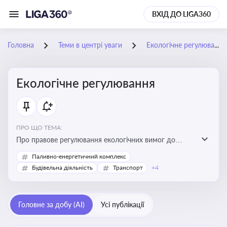
ВХІД ДО LIGA360
Головна
Теми в центрі уваги
Екологічне регулювання
Екологічне регулювання
ПРО ЩО ТЕМА:
Про правове регулювання екологічних вимог до
виробництв, включно з дозволами, перевірками,
Паливно-енергетичний комплекс
стандартами викидів і гармонізацією з
Будівельна діяльність
Транспорт
+4
європейськими нормами
Головне за добу (AI)
Усі публікації