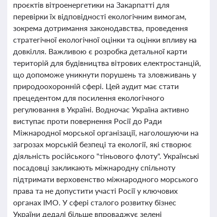
проєктів вітроенергетики на Закарпатті для
перевірки їх відповідності екологічним вимогам,
зокрема дотримання законодавства, проведення
стратегічної екологічної оцінки та оцінки впливу на
довкілля. Важливою є розробка детальної карти
територій для будівництва вітрових електростанцій,
що допоможе уникнути порушень та зловживань у
природоохоронній сфері. Цей аудит має стати
прецедентом для посилення екологічного
регулювання в Україні. Водночас Україна активно
виступає проти повернення Росії до Ради
Міжнародної морської організації, наголошуючи на
загрозах морській безпеці та екології, які створює
діяльність російського "тіньового флоту". Українські
посадовці закликають міжнародну спільноту
підтримати верховенство міжнародного морського
права та не допустити участі Росії у ключових
органах ІМО. У сфері сталого розвитку бізнес
України дедалі більше впроваджує зелені