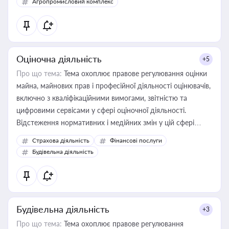
Агропромисловий комплекс
Оціночна діяльність
+5
Про що тема:
Тема охоплює правове регулювання оцінки
майна, майнових прав і професійної діяльності оцінювачів,
включно з кваліфікаційними вимогами, звітністю та
цифровими сервісами у сфері оціночної діяльності.
Відстеження нормативних і медійних змін у цій сфері
корисне для власника бізнесу, керівника, юриста або
Страхова діяльність
Фінансові послуги
бухгалтера під час оподаткування, приватизації, оренди
Будівельна діяльність
державного майна, корпоративних угод і перевірки
статусу суб'єктів оціночної діяльності
Будівельна діяльність
+3
Про що тема:
Тема охоплює правове регулювання