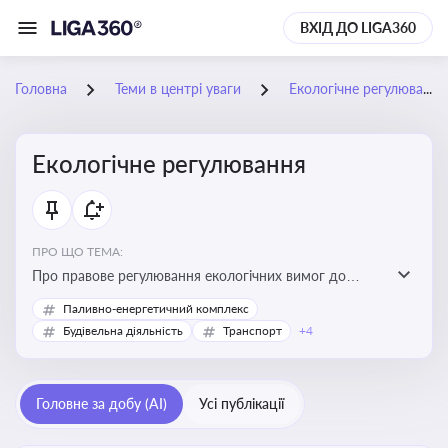
ВХІД ДО LIGA360
Головна
Теми в центрі уваги
Екологічне регулювання
Екологічне регулювання
ПРО ЩО ТЕМА:
Про правове регулювання екологічних вимог до
виробництв, включно з дозволами, перевірками,
Паливно-енергетичний комплекс
стандартами викидів і гармонізацією з
Будівельна діяльність
Транспорт
+4
європейськими нормами
Головне за добу (AI)
Усі публікації