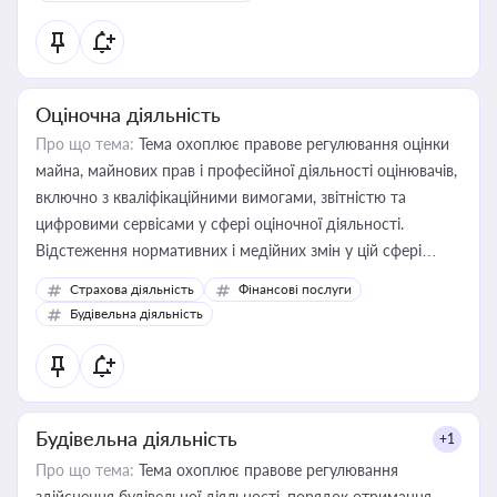
Оціночна діяльність
Про що тема:
Тема охоплює правове регулювання оцінки
майна, майнових прав і професійної діяльності оцінювачів,
включно з кваліфікаційними вимогами, звітністю та
цифровими сервісами у сфері оціночної діяльності.
Відстеження нормативних і медійних змін у цій сфері
корисне для власника бізнесу, керівника, юриста або
Страхова діяльність
Фінансові послуги
бухгалтера під час оподаткування, приватизації, оренди
Будівельна діяльність
державного майна, корпоративних угод і перевірки
статусу суб'єктів оціночної діяльності
Будівельна діяльність
+1
Про що тема:
Тема охоплює правове регулювання
здійснення будівельної діяльності, порядок отримання