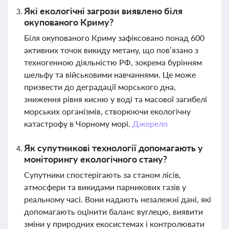
Які екологічні загрози виявлено біля
окупованого Криму?
Біля окупованого Криму зафіксовано понад 600
активних точок викиду метану, що пов’язано з
техногенною діяльністю РФ, зокрема бурінням
шельфу та військовими навчаннями. Це може
призвести до деградації морського дна,
зниження рівня кисню у воді та масової загибелі
морських організмів, створюючи екологічну
катастрофу в Чорному морі.
Джерело
Як супутникові технології допомагають у
моніторингу екологічного стану?
Супутники спостерігають за станом лісів,
атмосфери та викидами парникових газів у
реальному часі. Вони надають незалежні дані, які
допомагають оцінити баланс вуглецю, виявити
зміни у природних екосистемах і контролювати