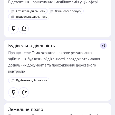
Відстеження нормативних і медійних змін у цій сфері
корисне для власника бізнесу, керівника, юриста або
Страхова діяльність
Фінансові послуги
бухгалтера під час оподаткування, приватизації, оренди
Будівельна діяльність
державного майна, корпоративних угод і перевірки
статусу суб'єктів оціночної діяльності
Будівельна діяльність
+1
Про що тема:
Тема охоплює правове регулювання
здійснення будівельної діяльності, порядок отримання
дозвільних документів та проходження державного
контролю
Будівельна діяльність
Земельне право