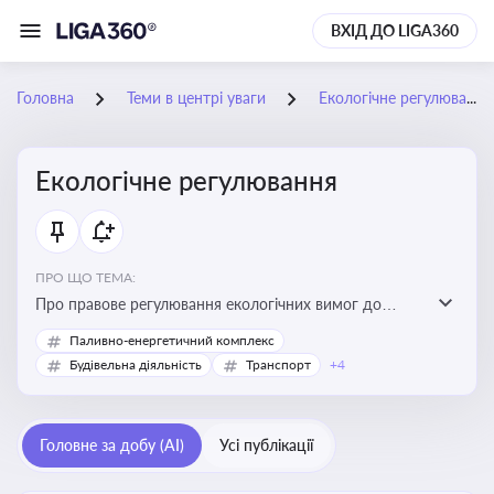
ВХІД ДО LIGA360
Головна
Теми в центрі уваги
Екологічне регулювання
Екологічне регулювання
ПРО ЩО ТЕМА:
Про правове регулювання екологічних вимог до
виробництв, включно з дозволами, перевірками,
Паливно-енергетичний комплекс
стандартами викидів і гармонізацією з
Будівельна діяльність
Транспорт
+4
європейськими нормами
Головне за добу (AI)
Усі публікації