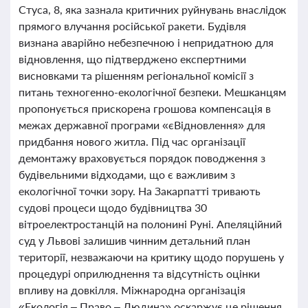
Стуса, 8, яка зазнала критичних руйнувань внаслідок
прямого влучання російської ракети. Будівля
визнана аварійно небезпечною і непридатною для
відновлення, що підтверджено експертними
висновками та рішенням регіональної комісії з
питань техногенно-екологічної безпеки. Мешканцям
пропонується прискорена грошова компенсація в
межах державної програми «єВідновлення» для
придбання нового житла. Під час організації
демонтажу враховується порядок поводження з
будівельними відходами, що є важливим з
екологічної точки зору. На Закарпатті тривають
судові процеси щодо будівництва 30
вітроелектростанцій на полонині Руні. Апеляційний
суд у Львові залишив чинним детальний план
території, незважаючи на критику щодо порушень у
процедурі оприлюднення та відсутність оцінки
впливу на довкілля. Міжнародна організація
«Екологія – Право – Людина» оскаржує це рішення,