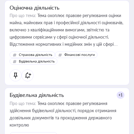
Оціночна діяльність
Про що тема:
Тема охоплює правове регулювання оцінки
майна, майнових прав і професійної діяльності оцінювачів,
включно з кваліфікаційними вимогами, звітністю та
цифровими сервісами у сфері оціночної діяльності.
Відстеження нормативних і медійних змін у цій сфері
корисне для власника бізнесу, керівника, юриста або
Страхова діяльність
Фінансові послуги
бухгалтера під час оподаткування, приватизації, оренди
Будівельна діяльність
державного майна, корпоративних угод і перевірки
статусу суб'єктів оціночної діяльності
Будівельна діяльність
+1
Про що тема:
Тема охоплює правове регулювання
здійснення будівельної діяльності, порядок отримання
дозвільних документів та проходження державного
контролю