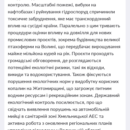
контролю. Масштабні пожежі, вибухи на
нафтобазах і руйнування гідроспоруд спричинили
токсичне забруднення, яке має транскордонний
вплив на сусідні країни. Паралельно з цим тривають
процедури оцінки впливу на довкілля для нових
промислових проєктів, зокрема будівництва великої
птахоферми на Волині, що передбачає вирощування
майже мільйона курей на рік. Проєкти проходять
громадські обговорення, де розглядаються
потенційні екологічні ризики, такі як відходи,
викиди та водокористування. Також фіксуються
порушення екологічних норм у видобутку корисних
копалин на Житомирщині, що загрожує питним
водним ресурсам і рекреаційним зонам. Державний
екологічний контроль посилюється, про що
свідчать виявлення порушень на автомобільній
мийці в санітарній зоні Хмельницької АЕС та
активна робота з оновлення регіональних планів
управління відходами у Волинській області.