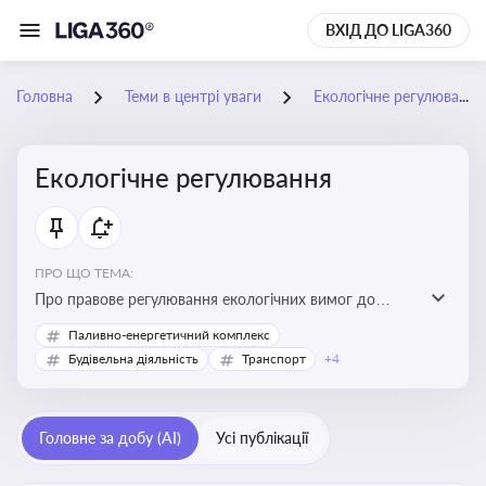
ВХІД ДО LIGA360
Головна
Теми в центрі уваги
Екологічне регулювання
Екологічне регулювання
ПРО ЩО ТЕМА:
Про правове регулювання екологічних вимог до
виробництв, включно з дозволами, перевірками,
Паливно-енергетичний комплекс
стандартами викидів і гармонізацією з
Будівельна діяльність
Транспорт
+4
європейськими нормами
Головне за добу (AI)
Усі публікації