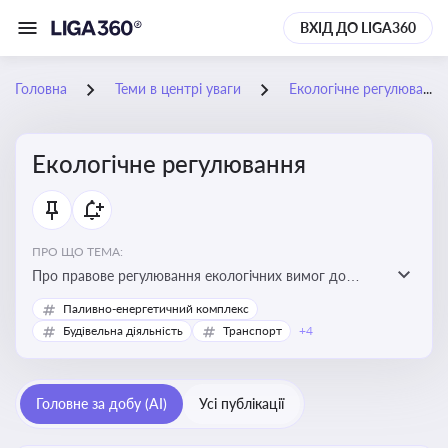
ВХІД ДО LIGA360
Головна
Теми в центрі уваги
Екологічне регулювання
Екологічне регулювання
ПРО ЩО ТЕМА:
Про правове регулювання екологічних вимог до
виробництв, включно з дозволами, перевірками,
Паливно-енергетичний комплекс
стандартами викидів і гармонізацією з
Будівельна діяльність
Транспорт
+4
європейськими нормами
Головне за добу (AI)
Усі публікації