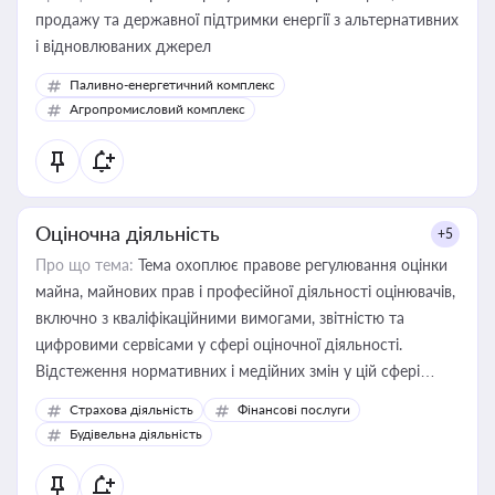
продажу та державної підтримки енергії з альтернативних
і відновлюваних джерел
Паливно-енергетичний комплекс
Агропромисловий комплекс
Оціночна діяльність
+5
Про що тема:
Тема охоплює правове регулювання оцінки
майна, майнових прав і професійної діяльності оцінювачів,
включно з кваліфікаційними вимогами, звітністю та
цифровими сервісами у сфері оціночної діяльності.
Відстеження нормативних і медійних змін у цій сфері
корисне для власника бізнесу, керівника, юриста або
Страхова діяльність
Фінансові послуги
бухгалтера під час оподаткування, приватизації, оренди
Будівельна діяльність
державного майна, корпоративних угод і перевірки
статусу суб'єктів оціночної діяльності