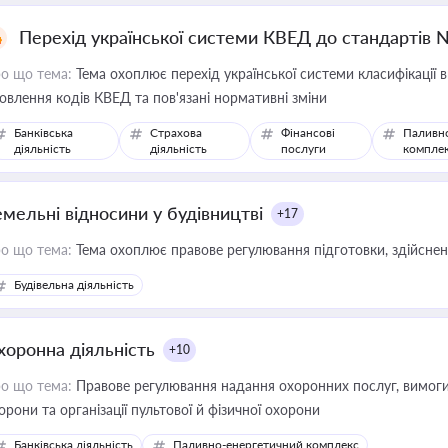
Перехід української системи КВЕД до стандартів 
о що тема:
Тема охоплює перехід української системи класифікації в
овлення кодів КВЕД та пов'язані нормативні зміни
Банківська
Страхова
Фінансові
Паливн
діяльність
діяльність
послуги
компле
емельні відносини у будівництві
+17
о що тема:
Тема охоплює правове регулювання підготовки, здійсненн
Будівельна діяльність
хоронна діяльність
+10
о що тема:
Правове регулювання надання охоронних послуг, вимоги д
орони та організації пультової й фізичної охорони
Банківська діяльність
Паливно-енергетичний комплекс