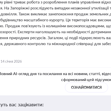
му рівні триває робота з розроблення планів управління ві
. На Запоріжжі розслідують випадки незаконної утилізації 
я довкілля. Також викликає занепокоєння продаж земельних 
 будівництво масштабного курорту. Ця територія має високи
ю. Продаж пов'язують із колишніми високопосадовцями, що 
розорості. Експерти наголошують на необхідності дотриманн
ення природних ресурсів. Загалом, ці події підкреслюють в
я, державного контролю та міжнародної співпраці для забез
,
14 січня 2026
Повний AI-огляд дня та посилання на всі новини, статті, віде
сформований цей підсумо
ОЗНАЙОМИТИСЯ
уть вас зацікавити: