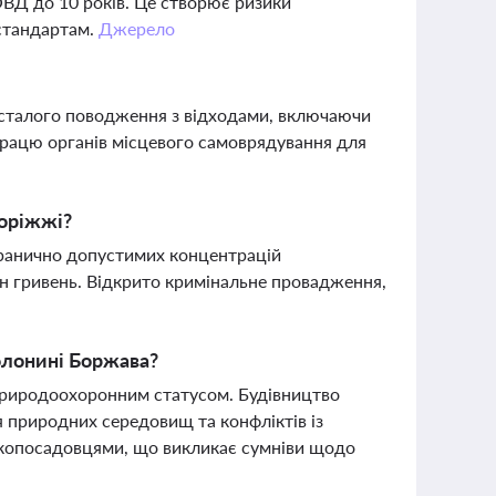
ОВД до 10 років. Це створює ризики
 стандартам.
Джерело
 сталого поводження з відходами, включаючи
впрацю органів місцевого самоврядування для
поріжжі?
гранично допустимих концентрацій
лн гривень. Відкрито кримінальне провадження,
полонині Боржава?
природоохоронним статусом. Будівництво
 природних середовищ та конфліктів із
окопосадовцями, що викликає сумніви щодо