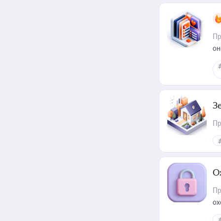
Пр
он
З
Пр
О
Пр
ох