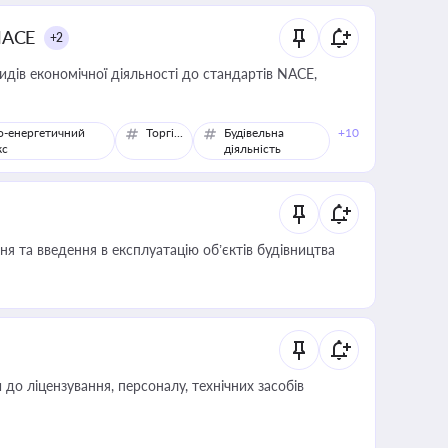
NACE
+2
идів економічної діяльності до стандартів NACE,
о-енергетичний
Торгівля
Будівельна
+10
кс
діяльність
я та введення в експлуатацію об’єктів будівництва
о ліцензування, персоналу, технічних засобів