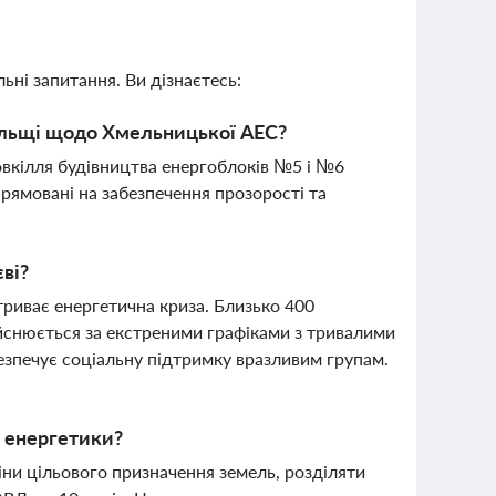
ьні запитання. Ви дізнаєтесь:
ольщі щодо Хмельницької АЕС?
овкілля будівництва енергоблоків №5 і №6
рямовані на забезпечення прозорості та
ві?
риває енергетична криза. Близько 400
йснюється за екстреними графіками з тривалими
безпечує соціальну підтримку вразливим групам.
о енергетики?
ни цільового призначення земель, розділяти