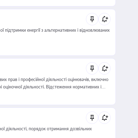
 підтримки енергії з альтернативних і відновлюваних
х прав і професійної діяльності оцінювачів, включно
і оціночної діяльності. Відстеження нормативних і
иста або бухгалтера під час оподаткування,
 статусу суб'єктів оціночної діяльності
ої діяльності, порядок отримання дозвільних