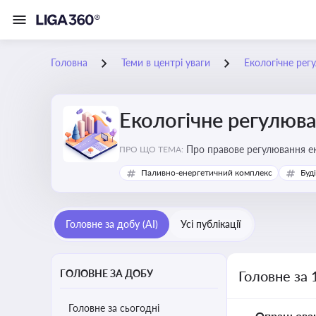
Головна
Теми в центрі уваги
Екологічне рег
Екологічне регулюв
Про правове регулювання ек
ПРО ЩО ТЕМА:
європейськими нормами
Паливно-енергетичний комплекс
Буд
Головне за добу (AI)
Усі публікації
ГОЛОВНЕ ЗА ДОБУ
Головне за 
Головне за сьогодні
Опрацьова