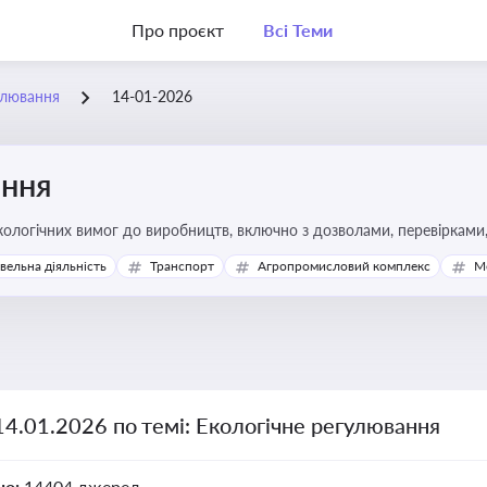
Про проєкт
Всі Теми
улювання
14-01-2026
ання
ологічних вимог до виробництв, включно з дозволами, перевірками, 
івельна діяльність
Транспорт
Агропромисловий комплекс
М
14.01.2026 по темі: Екологічне регулювання
но:
14404 джерел