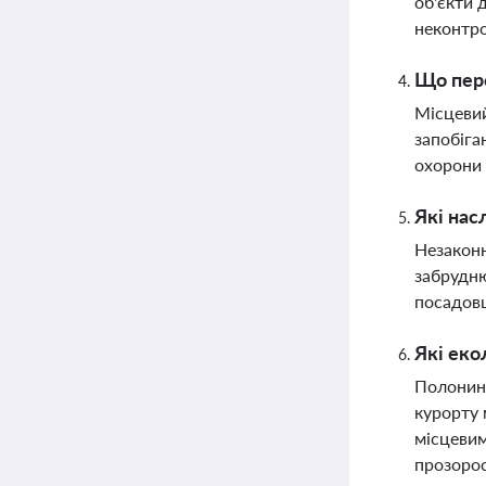
об'єкти 
неконтро
Що пере
Місцевий
запобіга
охорони 
Які нас
Незаконн
забрудню
посадов
Які еко
Полонин
курорту 
місцевим
прозорос