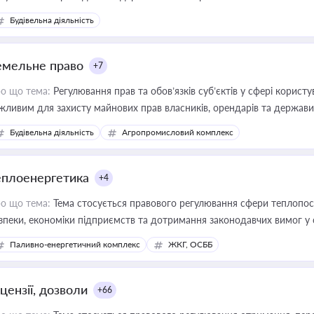
Будівельна діяльність
емельне право
+7
о що тема:
Регулювання прав та обов’язків суб’єктів у сфері корист
жливим для захисту майнових прав власників, орендарів та держави
сурсами
Будівельна діяльність
Агропромисловий комплекс
еплоенергетика
+4
о що тема:
Тема стосується правового регулювання сфери теплопост
зпеки, економіки підприємств та дотримання законодавчих вимог у
Паливно-енергетичний комплекс
ЖКГ, ОСББ
цензії, дозволи
+66