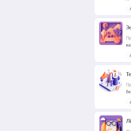
З
Пр
ва
ре
Т
Пр
бе
Лі