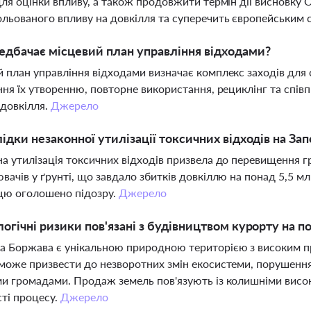
для оцінки впливу, а також продовжити термін дії висновку 
льованого впливу на довкілля та суперечить європейським
дбачає місцевий план управління відходами?
 план управління відходами визначає комплекс заходів для
ння їх утворенню, повторне використання, рециклінг та спі
довкілля.
Джерело
лідки незаконної утилізації токсичних відходів на За
а утилізація токсичних відходів призвела до перевищення 
вачів у ґрунті, що завдало збитків довкіллю на понад 5,5 м
цю оголошено підозру.
Джерело
логічні ризики пов'язані з будівництвом курорту на 
а Боржава є унікальною природною територією з високим 
може призвести до незворотних змін екосистеми, порушення
и громадами. Продаж земель пов'язують із колишніми вис
ті процесу.
Джерело