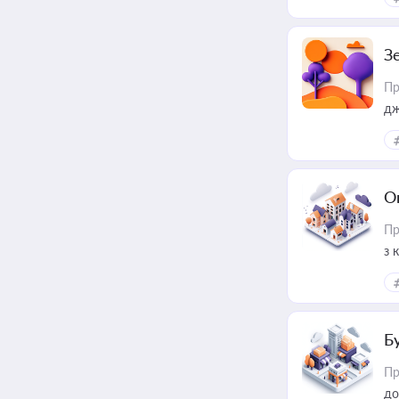
З
Пр
дж
О
Пр
з 
ме
пр
Б
Пр
до