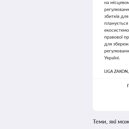
на місцево
регулювання
збитків дл
планується
екосистемо
правової п
для збереж
регулюванн
Україні.
LIGA ZAKON
Теми, які мож