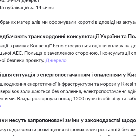
45 публікацій за 14 січня
ібраних матеріалів ми сформували короткі відповіді на актуал
дбачають транскордонні консультації України та П
ації в рамках Конвенції Еспо стосуються оцінки впливу на д
ької АЕС. Польща є зачепленою стороною, і консультації сп
ної безпеки проєкту.
Джерело
ішня ситуація з енергопостачанням і опаленням у Киє
шкодження енергетичної інфраструктури та морози у Києві т
верхівок залишаються без опалення, електропостачання зді
ннями. Влада розгорнула понад 1200 пунктів обігріву та за
о
ики несуть запропоновані зміни у законодавстві щод
жуть дозволити розміщення вітрових електростанцій без змі