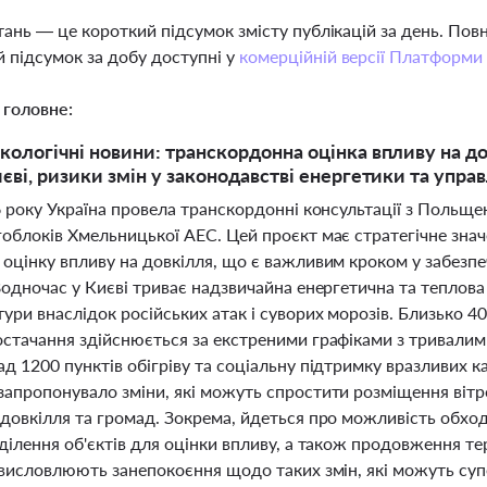
тань — це короткий підсумок змісту публікацій за день. По
 підсумок за добу доступні у
комерційній версії Платформи
 головне:
кологічні новини: транскордонна оцінка впливу на д
иєві, ризики змін у законодавстві енергетики та упра
6 року Україна провела транскордонні консультації з Польщ
облоків Хмельницької АЕС. Цей проєкт має стратегічне знач
оцінку впливу на довкілля, що є важливим кроком у забезпе
 Водночас у Києві триває надзвичайна енергетична та тепло
ури внаслідок російських атак і суворих морозів. Близько 
остачання здійснюється за екстреними графіками з тривалим
д 1200 пунктів обігріву та соціальну підтримку вразливих к
запропонувало зміни, які можуть спростити розміщення вітр
 довкілля та громад. Зокрема, йдеться про можливість обхо
ділення об'єктів для оцінки впливу, а також продовження тер
ї висловлюють занепокоєння щодо таких змін, які можуть су