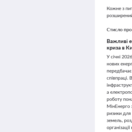
Кожне з пи
розширений
Стисло про
Важливі е
криза в К
У січні 202
нових енерг
передбачає 
співпраці.
інфраструкт
а електроп
роботу пона
МінЕнерго 
ризики для
земель, роз
організаці