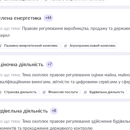
елена енергетика
+44
о що тема:
Правове регулювання виробництва, продажу та державної
ерел
Паливно-енергетичний комплекс
Агропромисловий комплекс
ціночна діяльність
+7
о що тема:
Тема охоплює правове регулювання оцінки майна, майнови
кваліфікаційними вимогами, звітністю та цифровими сервісами у сфер
дійних змін у цій сфері корисне для власника бізнесу, керівника, юр
Страхова діяльність
Фінансові послуги
Будівельна діяльність
иватизації, оренди державного майна, корпоративних угод і перевірки
удівельна діяльність
+8
о що тема:
Тема охоплює правове регулювання здійснення будівельн
кументів та проходження державного контролю