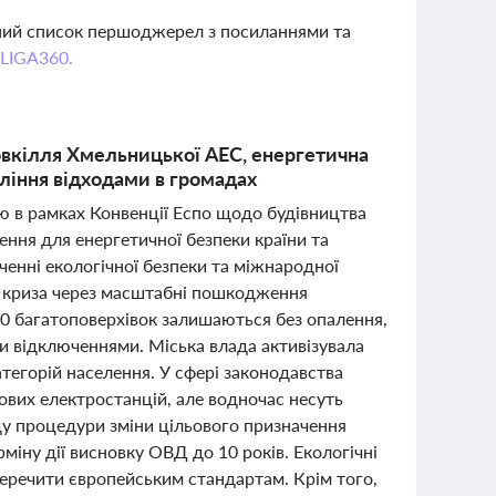
вний список першоджерел з посиланнями та
 LIGA360.
овкілля Хмельницької АЕС, енергетична
вління відходами в громадах
ею в рамках Конвенції Еспо щодо будівництва
ення для енергетичної безпеки країни та
ченні екологічної безпеки та міжнародної
ва криза через масштабні пошкодження
400 багатоповерхівок залишаються без опалення,
и відключеннями. Міська влада активізувала
атегорій населення. У сфері законодавства
ових електростанцій, але водночас несуть
ду процедури зміни цільового призначення
міну дії висновку ОВД до 10 років. Екологічні
перечити європейським стандартам. Крім того,