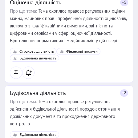
Оціночна діяльність
+5
Про що тема:
Тема охоплює правове регулювання оцінки
майна, майнових прав і професійної діяльності оцінювачів,
включно з кваліфікаційними вимогами, звітністю та
цифровими сервісами у сфері оціночної діяльності.
Відстеження нормативних і медійних змін у цій сфері
корисне для власника бізнесу, керівника, юриста або
Страхова діяльність
Фінансові послуги
бухгалтера під час оподаткування, приватизації, оренди
Будівельна діяльність
державного майна, корпоративних угод і перевірки
статусу суб'єктів оціночної діяльності
Будівельна діяльність
+3
Про що тема:
Тема охоплює правове регулювання
здійснення будівельної діяльності, порядок отримання
дозвільних документів та проходження державного
контролю
Будівельна діяльність