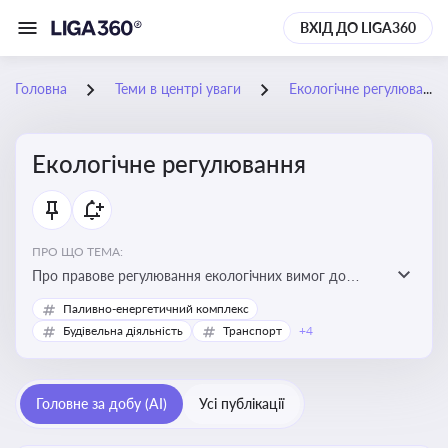
ВХІД ДО LIGA360
Головна
Теми в центрі уваги
Екологічне регулювання
Екологічне регулювання
ПРО ЩО ТЕМА:
Про правове регулювання екологічних вимог до
виробництв, включно з дозволами, перевірками,
Паливно-енергетичний комплекс
стандартами викидів і гармонізацією з
Будівельна діяльність
Транспорт
+4
європейськими нормами
Головне за добу (AI)
Усі публікації