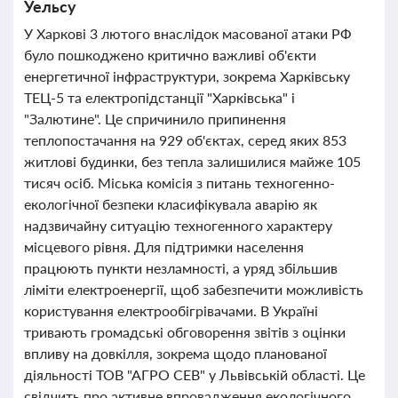
Уельсу
У Харкові 3 лютого внаслідок масованої атаки РФ
було пошкоджено критично важливі об'єкти
енергетичної інфраструктури, зокрема Харківську
ТЕЦ-5 та електропідстанції "Харківська" і
"Залютине". Це спричинило припинення
теплопостачання на 929 об'єктах, серед яких 853
житлові будинки, без тепла залишилися майже 105
тисяч осіб. Міська комісія з питань техногенно-
екологічної безпеки класифікувала аварію як
надзвичайну ситуацію техногенного характеру
місцевого рівня. Для підтримки населення
працюють пункти незламності, а уряд збільшив
ліміти електроенергії, щоб забезпечити можливість
користування електрообігрівачами. В Україні
тривають громадські обговорення звітів з оцінки
впливу на довкілля, зокрема щодо планованої
діяльності ТОВ "АГРО СЕВ" у Львівській області. Це
свідчить про активне впровадження екологічного