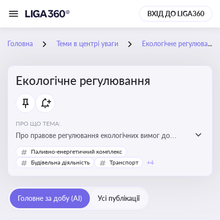
ВХІД ДО LIGA360
Головна
Теми в центрі уваги
Екологічне регулювання
Екологічне регулювання
ПРО ЩО ТЕМА:
Про правове регулювання екологічних вимог до
виробництв, включно з дозволами, перевірками,
Паливно-енергетичний комплекс
стандартами викидів і гармонізацією з
Будівельна діяльність
Транспорт
+4
європейськими нормами
Головне за добу (AI)
Усі публікації