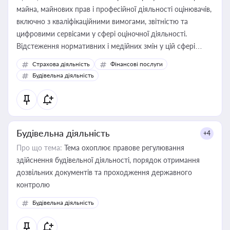
майна, майнових прав і професійної діяльності оцінювачів,
включно з кваліфікаційними вимогами, звітністю та
цифровими сервісами у сфері оціночної діяльності.
Відстеження нормативних і медійних змін у цій сфері
корисне для власника бізнесу, керівника, юриста або
Страхова діяльність
Фінансові послуги
бухгалтера під час оподаткування, приватизації, оренди
Будівельна діяльність
державного майна, корпоративних угод і перевірки
статусу суб'єктів оціночної діяльності
Будівельна діяльність
+4
Про що тема:
Тема охоплює правове регулювання
здійснення будівельної діяльності, порядок отримання
дозвільних документів та проходження державного
контролю
Будівельна діяльність