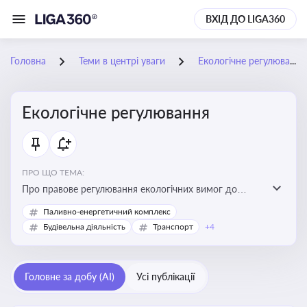
ВХІД ДО LIGA360
Головна
Теми в центрі уваги
Екологічне регулювання
Екологічне регулювання
ПРО ЩО ТЕМА:
Про правове регулювання екологічних вимог до
виробництв, включно з дозволами, перевірками,
Паливно-енергетичний комплекс
стандартами викидів і гармонізацією з
Будівельна діяльність
Транспорт
+4
європейськими нормами
Головне за добу (AI)
Усі публікації