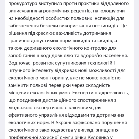
прокуратура виступила проти практики віддаленого
виписування агрономічних рецептів, наголошуючи
на необхідності особистих польових інспекцій для
забезпечення безпеки використання пестицидів. Це
рішення підкреслює важливість дотримання
гранично допустимих норм викидів та скидів, а
також державного екологічного контролю для
запобігання шкоді довкіллю та здоров’ю населення.
Водночас, розвиток супутникових технологій і
штучного інтелекту відкриває нові можливості для
екологічного моніторингу, але не може повністю
замінити польові перевірки через складність
місцевих екологічних умов. Експерти підкреслюють,
що поєднання дистанційного спостереження з
людською експертизою є ключовим для
ефективного управління відходами та дотримання
екологічних норм. В Україні зафіксовано порушення
екологічного законодавства у вигляді знищення
прибережної захисної смуги річки Кудрянка у