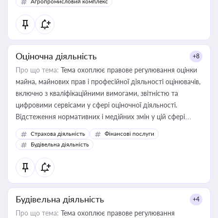
Агропромисловий комплекс
Оціночна діяльність
+8
Про що тема:
Тема охоплює правове регулювання оцінки
майна, майнових прав і професійної діяльності оцінювачів,
включно з кваліфікаційними вимогами, звітністю та
цифровими сервісами у сфері оціночної діяльності.
Відстеження нормативних і медійних змін у цій сфері
корисне для власника бізнесу, керівника, юриста або
Страхова діяльність
Фінансові послуги
бухгалтера під час оподаткування, приватизації, оренди
Будівельна діяльність
державного майна, корпоративних угод і перевірки
статусу суб'єктів оціночної діяльності
Будівельна діяльність
+4
Про що тема:
Тема охоплює правове регулювання