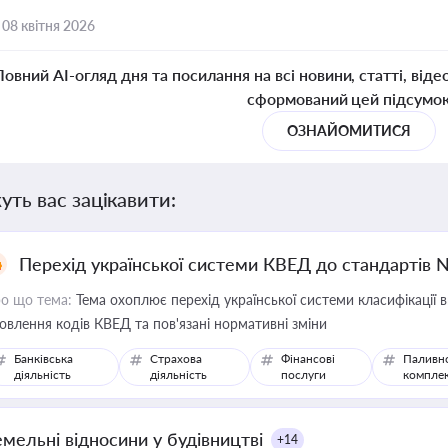
,
08 квітня 2026
Повний AI-огляд дня та посилання на всі новини, статті, віде
сформований цей підсумо
ОЗНАЙОМИТИСЯ
уть вас зацікавити:
Перехід української системи КВЕД до стандартів 
о що тема:
Тема охоплює перехід української системи класифікації в
овлення кодів КВЕД та пов'язані нормативні зміни
Банківська
Страхова
Фінансові
Паливн
діяльність
діяльність
послуги
компле
емельні відносини у будівництві
+14