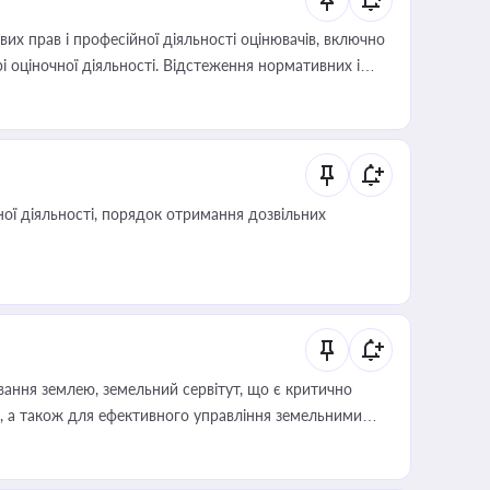
х прав і професійної діяльності оцінювачів, включно
і оціночної діяльності. Відстеження нормативних і
иста або бухгалтера під час оподаткування,
 статусу суб'єктів оціночної діяльності
ої діяльності, порядок отримання дозвільних
ування землею, земельний сервітут, що є критично
, а також для ефективного управління земельними