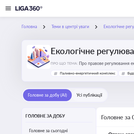
Головна
Теми в центрі уваги
Екологічне рег
Екологічне регулюв
Про правове регулювання ек
ПРО ЩО ТЕМА:
європейськими нормами
Паливно-енергетичний комплекс
Буд
Головне за добу (AI)
Усі публікації
ГОЛОВНЕ ЗА ДОБУ
Головне за 
Головне за сьогодні
Опрацьова