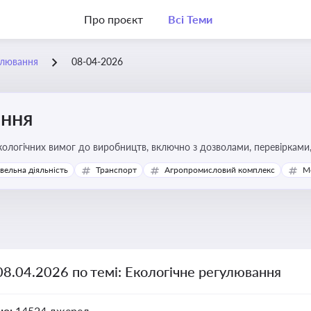
Про проєкт
Всі Теми
улювання
08-04-2026
ання
ологічних вимог до виробництв, включно з дозволами, перевірками, 
івельна діяльність
Транспорт
Агропромисловий комплекс
М
08.04.2026 по темі: Екологічне регулювання
но:
14524 джерел