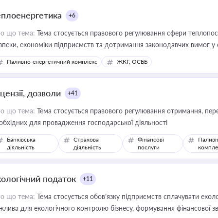
еплоенергетика
+6
о що тема:
Тема стосується правового регулювання сфери теплопост
зпеки, економіки підприємств та дотримання законодавчих вимог у
Паливно-енергетичний комплекс
ЖКГ, ОСББ
цензії, дозволи
+41
о що тема:
Тема стосується правового регулювання отримання, пере
обхідних для провадження господарської діяльності
Банківська
Страхова
Фінансові
Паливн
діяльність
діяльність
послуги
компле
кологічний податок
+11
о що тема:
Тема стосується обов’язку підприємств сплачувати еколо
жлива для екологічного контролю бізнесу, формування фінансової 