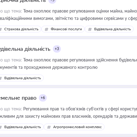
о що тема:
Тема охоплює правове регулювання оцінки майна, майнови
кваліфікаційними вимогами, звітністю та цифровими сервісами у сфер
дійних змін у цій сфері корисне для власника бізнесу, керівника, юр
Страхова діяльність
Фінансові послуги
Будівельна діяльність
иватизації, оренди державного майна, корпоративних угод і перевірки
удівельна діяльність
+3
о що тема:
Тема охоплює правове регулювання здійснення будівельн
кументів та проходження державного контролю
Будівельна діяльність
емельне право
+6
о що тема:
Регулювання прав та обов’язків суб’єктів у сфері корист
жливим для захисту майнових прав власників, орендарів та держави
сурсами
Будівельна діяльність
Агропромисловий комплекс