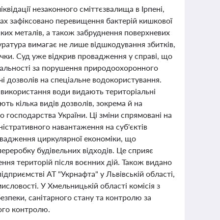
квідації незаконного сміттєзвалища в Ірпені,
нтах зафіксовано перевищення бактерій кишкової
жких металів, а також забруднення поверхневих
уратура вимагає не лише відшкодування збитків,
річки. Суд уже відкрив провадження у справі, що
дальності за порушення природоохоронного
чі дозволів на спеціальне водокористування.
а використання води видають територіальні
ють кілька видів дозволів, зокрема й на
о господарства України. Ці зміни спрямовані на
істративного навантаження на суб'єктів
ровадження циркулярної економіки, що
ереробку будівельних відходів. Це сприяє
ня територій після воєнних дій. Також видано
підприємстві АТ "Укрнафта" у Львівській області,
ловості. У Хмельницькій області комісія з
езпеки, санітарного стану та контролю за
ого контролю.