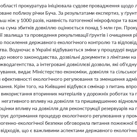
 області прокуратура ініціювала судове провадження щодо лі
ване поблизу річки Буча. За результатами експертиз, у ґру
ьш ніж у 1000 разів, наявність патогенної мікрофлори та ва
на сума збитків довкіллю оцінюється понад 5 млн грн. Прок
ції звалища та проведення рекультивації ґрунтів і очищення 
ро посилення державного екологічного контролю та відпові
ва. Водночас в Україні відбуваються зміни у процедурі вида
до нового законодавства, дозвільні документи з лімітами н
водагентства, а інтегровані довкіллєві дозволи, які об'єдну
вання, видає Міністерство економіки, довкілля та сільськог
 ефективності екологічного регулювання та зменшення адмін
ання. Крім того, на Київщині відбувся семінар з питань вп
 використання вторинних матеріалів у дорожніх роботах та п
негативного впливу на довкілля та пришвидшенню відновлен
оцінки впливу на довкілля для реконструкції резервуарів на 
рує дотримання процедур екологічного регулювання у промис
ногенно-екологічної безпеки обговорила питання пожежної б
 відходів, що є важливими аспектами державного екологічн