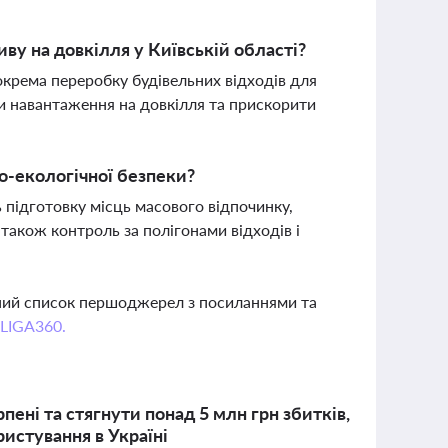
у на довкілля у Київській області?
окрема переробку будівельних відходів для
и навантаження на довкілля та прискорити
но-екологічної безпеки?
 підготовку місць масового відпочинку,
 також контроль за полігонами відходів і
вний список першоджерел з посиланнями та
 LIGA360.
ені та стягнути понад 5 млн грн збитків,
истування в Україні