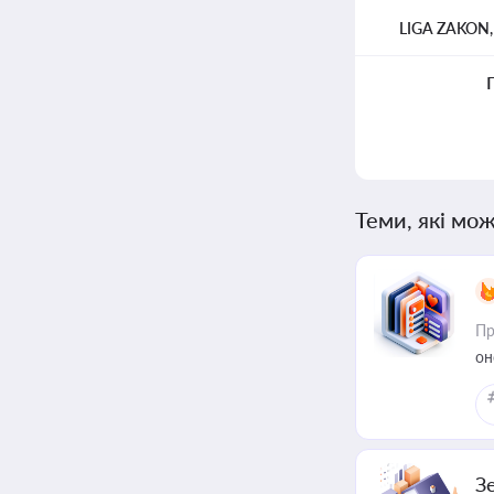
LIGA ZAKON
Теми, які мож
Пр
он
З