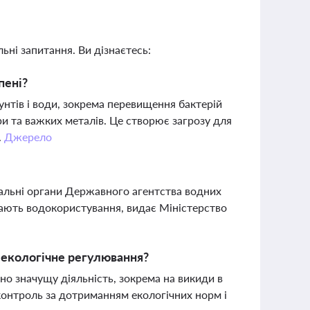
ьні запитання. Ви дізнаєтесь:
пені?
унтів і води, зокрема перевищення бактерій
ри та важких металів. Це створює загрозу для
.
Джерело
іальні органи Державного агентства водних
ючають водокористування, видає Міністерство
а екологічне регулювання?
чно значущу діяльність, зокрема на викиди в
онтроль за дотриманням екологічних норм і