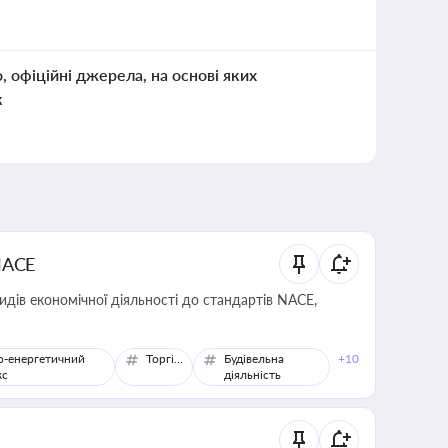
о, офіційні джерела, на основі яких
к
NACE
идів економічної діяльності до стандартів NACE,
о-енергетичний
Торгівля
Будівельна
+10
кс
діяльність