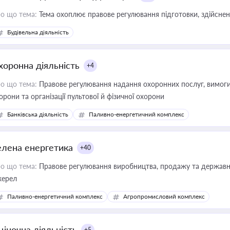
о що тема:
Тема охоплює правове регулювання підготовки, здійсненн
Будівельна діяльність
хоронна діяльність
+4
о що тема:
Правове регулювання надання охоронних послуг, вимоги д
орони та організації пультової й фізичної охорони
Банківська діяльність
Паливно-енергетичний комплекс
елена енергетика
+40
о що тема:
Правове регулювання виробництва, продажу та державної
ерел
Паливно-енергетичний комплекс
Агропромисловий комплекс
ціночна діяльність
+5