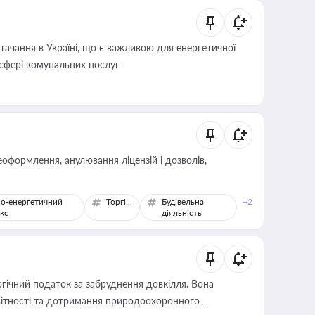
ачання в Україні, що є важливою для енергетичної
 сфері комунальних послуг
оформлення, анулювання ліцензій і дозволів,
о-енергетичний
Торгівля
Будівельна
+2
кс
діяльність
гічний податок за забруднення довкілля. Вона
звітності та дотримання природоохоронного