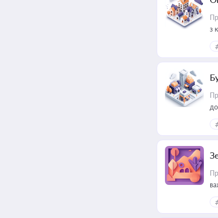
Пр
з 
ме
пр
Б
Пр
до
З
Пр
ва
ре