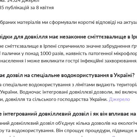
35 публікацій за 8 квітня
ібраних матеріалів ми сформували короткі відповіді на актуал
лідки для довкілля має незаконне сміттєзвалище в Ір
е сміттєзвалище в Ірпені спричинило значне забруднення ґр
 палички у понад 1000 разів, наявність патогенної мікрофло
 населення і може викликати гострі інфекційні захворювання
ає дозвіл на спеціальне водокористування в Україні?
а спеціальне водокористування з лімітами видають територ
 України. Водночас інтегровані довкіллєві дозволи, які вкл
и, довкілля та сільського господарства України.
Джерело
 інтегрований довкіллєвий дозвіл і як він впливає н
аний довкіллєвий дозвіл об'єднує кілька дозволів на екологі
у та водокористування. Він спрощує процедури, підвищує к