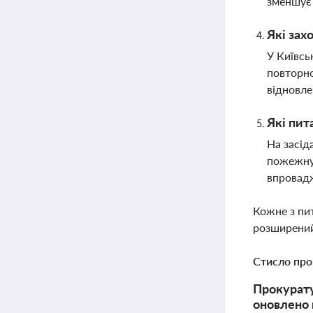
зменшує 
Які зах
У Київсь
повторно
відновле
Які пит
На засід
пожежну 
впровад
Кожне з пи
розширений
Стисло про
Прокурату
оновлено 