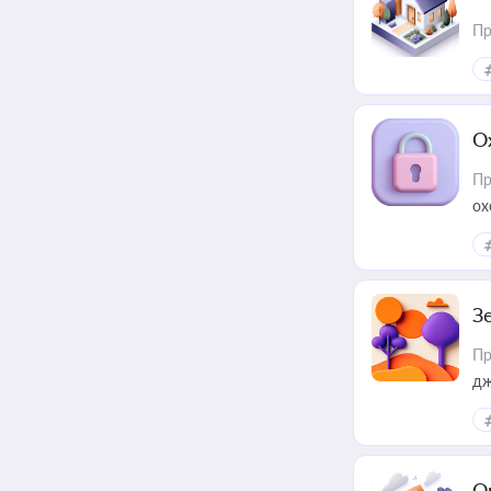
Пр
О
Пр
ох
З
Пр
дж
О