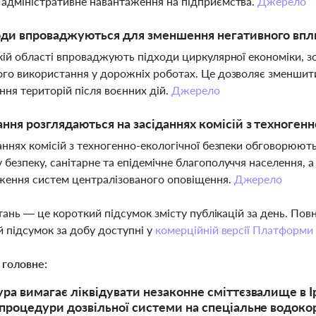
адміністративне навантаження на підприємства.
Джерело
оди впроваджуються для зменшення негативного вплив
кій області впроваджують підходи циркулярної економіки, з
го використання у дорожніх роботах. Це дозволяє зменшит
ння територій після воєнних дій.
Джерело
ання розглядаються на засіданнях комісій з техноген
аннях комісій з техногенно-екологічної безпеки обговорюють
безпеку, санітарне та епідемічне благополуччя населення, а
ження систем централізованого оповіщення.
Джерело
тань — це короткий підсумок змісту публікацій за день. По
 підсумок за добу доступні у
комерційній версії Платформи
 головне:
ра вимагає ліквідувати незаконне сміттєзвалище в Ірп
процедури дозвільної системи на спеціальне водокор