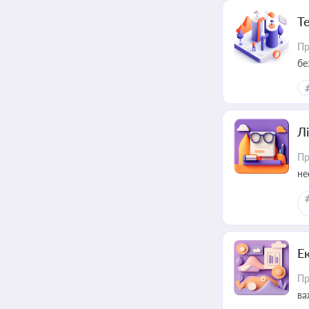
Т
Пр
бе
Лі
Пр
не
Е
Пр
ва