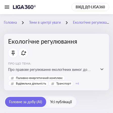
ВХІД ДО LIGA360
Головна
Теми в центрі уваги
Екологічне регулювання
Екологічне регулювання
ПРО ЩО ТЕМА:
Про правове регулювання екологічних вимог до
виробництв, включно з дозволами, перевірками,
Паливно-енергетичний комплекс
стандартами викидів і гармонізацією з
Будівельна діяльність
Транспорт
+4
європейськими нормами
Головне за добу (AI)
Усі публікації