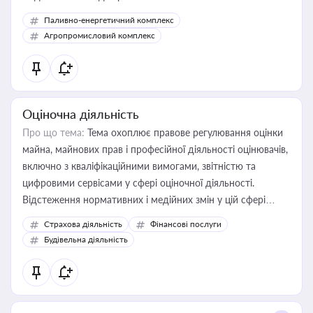
Паливно-енергетичний комплекс
Агропромисловий комплекс
Оціночна діяльність
Про що тема:
Тема охоплює правове регулювання оцінки
майна, майнових прав і професійної діяльності оцінювачів,
включно з кваліфікаційними вимогами, звітністю та
цифровими сервісами у сфері оціночної діяльності.
Відстеження нормативних і медійних змін у цій сфері
корисне для власника бізнесу, керівника, юриста або
Страхова діяльність
Фінансові послуги
бухгалтера під час оподаткування, приватизації, оренди
Будівельна діяльність
державного майна, корпоративних угод і перевірки
статусу суб'єктів оціночної діяльності