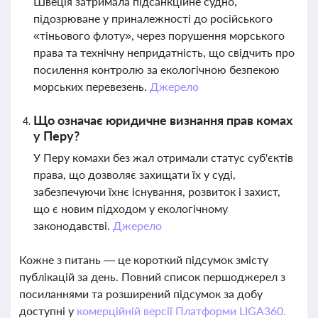
Швеція затримала підсанкційне судно,
підозрюване у приналежності до російського
«тіньового флоту», через порушення морського
права та технічну непридатність, що свідчить про
посилення контролю за екологічною безпекою
морських перевезень.
Джерело
Що означає юридичне визнання прав комах
у Перу?
У Перу комахи без жал отримали статус суб'єктів
права, що дозволяє захищати їх у суді,
забезпечуючи їхнє існування, розвиток і захист,
що є новим підходом у екологічному
законодавстві.
Джерело
Кожне з питань — це короткий підсумок змісту
публікацій за день. Повний список першоджерел з
посиланнями та розширений підсумок за добу
доступні у
комерційній версії Платформи LIGA360.