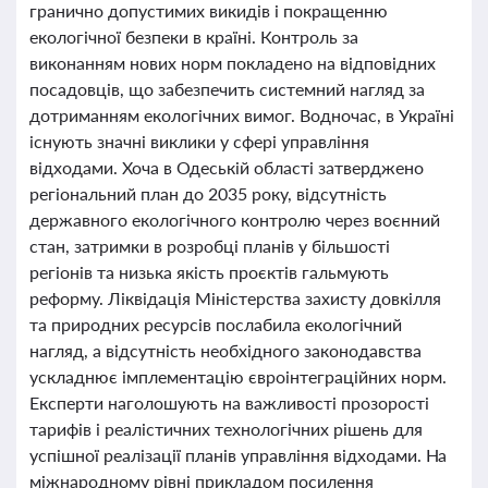
гранично допустимих викидів і покращенню
екологічної безпеки в країні. Контроль за
виконанням нових норм покладено на відповідних
посадовців, що забезпечить системний нагляд за
дотриманням екологічних вимог. Водночас, в Україні
існують значні виклики у сфері управління
відходами. Хоча в Одеській області затверджено
регіональний план до 2035 року, відсутність
державного екологічного контролю через воєнний
стан, затримки в розробці планів у більшості
регіонів та низька якість проєктів гальмують
реформу. Ліквідація Міністерства захисту довкілля
та природних ресурсів послабила екологічний
нагляд, а відсутність необхідного законодавства
ускладнює імплементацію євроінтеграційних норм.
Експерти наголошують на важливості прозорості
тарифів і реалістичних технологічних рішень для
успішної реалізації планів управління відходами. На
міжнародному рівні прикладом посилення