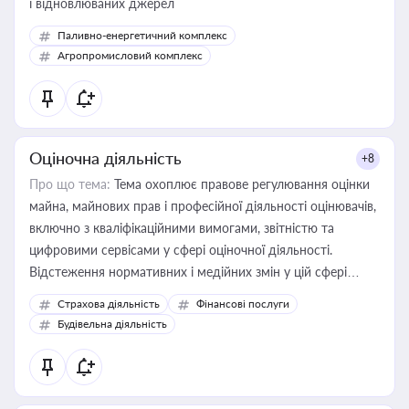
і відновлюваних джерел
Паливно-енергетичний комплекс
Агропромисловий комплекс
Оціночна діяльність
+8
Про що тема:
Тема охоплює правове регулювання оцінки
майна, майнових прав і професійної діяльності оцінювачів,
включно з кваліфікаційними вимогами, звітністю та
цифровими сервісами у сфері оціночної діяльності.
Відстеження нормативних і медійних змін у цій сфері
корисне для власника бізнесу, керівника, юриста або
Страхова діяльність
Фінансові послуги
бухгалтера під час оподаткування, приватизації, оренди
Будівельна діяльність
державного майна, корпоративних угод і перевірки
статусу суб'єктів оціночної діяльності