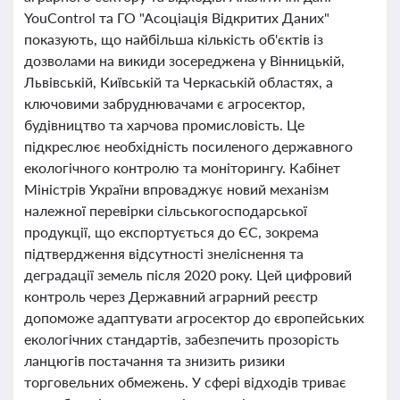
YouControl та ГО "Асоціація Відкритих Даних"
показують, що найбільша кількість об'єктів із
дозволами на викиди зосереджена у Вінницькій,
Львівській, Київській та Черкаській областях, а
ключовими забруднювачами є агросектор,
будівництво та харчова промисловість. Це
підкреслює необхідність посиленого державного
екологічного контролю та моніторингу. Кабінет
Міністрів України впроваджує новий механізм
належної перевірки сільськогосподарської
продукції, що експортується до ЄС, зокрема
підтвердження відсутності знеліснення та
деградації земель після 2020 року. Цей цифровий
контроль через Державний аграрний реєстр
допоможе адаптувати агросектор до європейських
екологічних стандартів, забезпечить прозорість
ланцюгів постачання та знизить ризики
торговельних обмежень. У сфері відходів триває