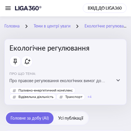
ВХІД ДО LIGA360
Головна
Теми в центрі уваги
Екологічне регулювання
Екологічне регулювання
ПРО ЩО ТЕМА:
Про правове регулювання екологічних вимог до
виробництв, включно з дозволами, перевірками,
Паливно-енергетичний комплекс
стандартами викидів і гармонізацією з
Будівельна діяльність
Транспорт
+4
європейськими нормами
Головне за добу (AI)
Усі публікації