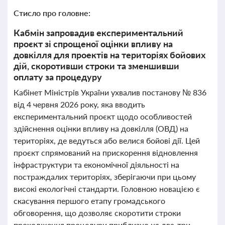
Стисло про головне:
Кабмін запровадив експериментальний
проєкт зі спрощеної оцінки впливу на
довкілля для проектів на територіях бойових
дій, скоротивши строки та зменшивши
оплату за процедуру
Кабінет Міністрів України ухвалив постанову № 836
від 4 червня 2026 року, яка вводить
експериментальний проєкт щодо особливостей
здійснення оцінки впливу на довкілля (ОВД) на
територіях, де ведуться або велися бойові дії. Цей
проєкт спрямований на прискорення відновлення
інфраструктури та економічної діяльності на
постраждалих територіях, зберігаючи при цьому
високі екологічні стандарти. Головною новацією є
скасування першого етапу громадського
обговорення, що дозволяє скоротити строки
проходження процедури приблизно на два-три