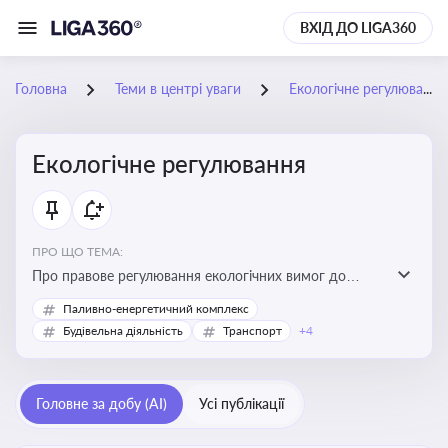
ВХІД ДО LIGA360
Головна
Теми в центрі уваги
Екологічне регулювання
Екологічне регулювання
ПРО ЩО ТЕМА:
Про правове регулювання екологічних вимог до
виробництв, включно з дозволами, перевірками,
Паливно-енергетичний комплекс
стандартами викидів і гармонізацією з
Будівельна діяльність
Транспорт
+4
європейськими нормами
Головне за добу (AI)
Усі публікації