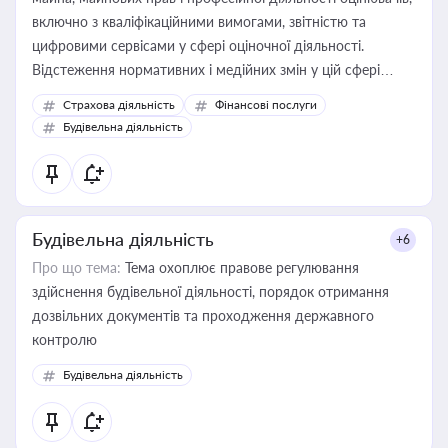
включно з кваліфікаційними вимогами, звітністю та
цифровими сервісами у сфері оціночної діяльності.
Відстеження нормативних і медійних змін у цій сфері
корисне для власника бізнесу, керівника, юриста або
Страхова діяльність
Фінансові послуги
бухгалтера під час оподаткування, приватизації, оренди
Будівельна діяльність
державного майна, корпоративних угод і перевірки
статусу суб'єктів оціночної діяльності
Будівельна діяльність
+6
Про що тема:
Тема охоплює правове регулювання
здійснення будівельної діяльності, порядок отримання
дозвільних документів та проходження державного
контролю
Будівельна діяльність