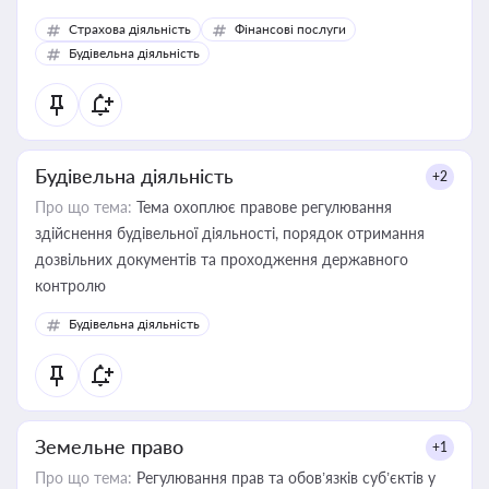
корисне для власника бізнесу, керівника, юриста або
Страхова діяльність
Фінансові послуги
бухгалтера під час оподаткування, приватизації, оренди
Будівельна діяльність
державного майна, корпоративних угод і перевірки
статусу суб'єктів оціночної діяльності
Будівельна діяльність
+2
Про що тема:
Тема охоплює правове регулювання
здійснення будівельної діяльності, порядок отримання
дозвільних документів та проходження державного
контролю
Будівельна діяльність
Земельне право
+1
Про що тема:
Регулювання прав та обов’язків суб’єктів у