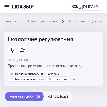
ВХІД ДО LIGA360
Головна
Теми в центрі уваги
Екологічне регулювання
Екологічне регулювання
ПРО ЩО ТЕМА:
Про правове регулювання екологічних вимог до
виробництв, включно з дозволами, перевірками,
Паливно-енергетичний комплекс
стандартами викидів і гармонізацією з
Будівельна діяльність
Транспорт
+4
європейськими нормами
Головне за добу (AI)
Усі публікації