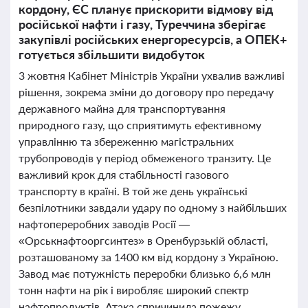
кордону, ЄС планує прискорити відмову від
російської нафти і газу, Туреччина зберігає
закупівлі російських енергоресурсів, а ОПЕК+
готується збільшити видобуток
3 жовтня Кабінет Міністрів України ухвалив важливі
рішення, зокрема зміни до договору про передачу
державного майна для транспортування
природного газу, що сприятимуть ефективному
управлінню та збереженню магістральних
трубопроводів у період обмеженого транзиту. Це
важливий крок для стабільності газового
транспорту в країні. В той же день українські
безпілотники завдали удару по одному з найбільших
нафтопереробних заводів Росії —
«Орськнафтооргсинтез» в Оренбурзькій області,
розташованому за 1400 км від кордону з Україною.
Завод має потужність переробки близько 6,6 млн
тонн нафти на рік і виробляє широкий спектр
нафтопродуктів. Атака спричинила пожежу,