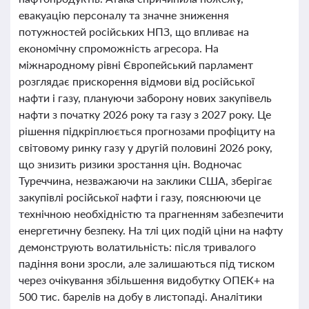
евакуацію персоналу та значне зниження
потужностей російських НПЗ, що впливає на
економічну спроможність агресора. На
міжнародному рівні Європейський парламент
розглядає прискорення відмови від російської
нафти і газу, плануючи заборону нових закупівель
нафти з початку 2026 року та газу з 2027 року. Це
рішення підкріплюється прогнозами профіциту на
світовому ринку газу у другій половині 2026 року,
що знизить ризики зростання цін. Водночас
Туреччина, незважаючи на заклики США, зберігає
закупівлі російської нафти і газу, пояснюючи це
технічною необхідністю та прагненням забезпечити
енергетичну безпеку. На тлі цих подій ціни на нафту
демонструють волатильність: після тривалого
падіння вони зросли, але залишаються під тиском
через очікування збільшення видобутку ОПЕК+ на
500 тис. барелів на добу в листопаді. Аналітики