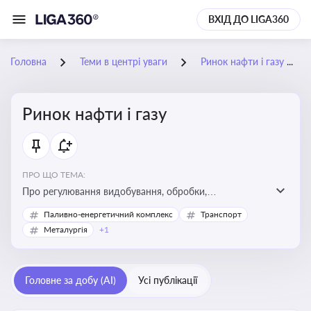
ВХІД ДО LIGA360
Головна
Теми в центрі уваги
Ринок нафти і газу
Ринок нафти і газу
ПРО ЩО ТЕМА:
Про регулювання видобування, обробки,
транспортування та реалізації нафти й природного
Паливно-енергетичний комплекс
Транспорт
газу, що критично важливо для енергетичної безпеки,
Металургія
+1
інвестицій у галузь та дотримання ліцензійних умов
діяльності
Головне за добу (AI)
Усі публікації